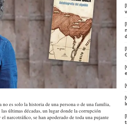
[
v
[
[
[
l
a no es solo la historia de una persona o de una familia,
e las últimas décadas, un lugar donde la corrupción
[
y el narcotráfico, se han apoderado de toda una pujante
t