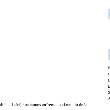
H
E
l
S
A
ulipas, 1964) nos hemos enfrentado al mundo de la