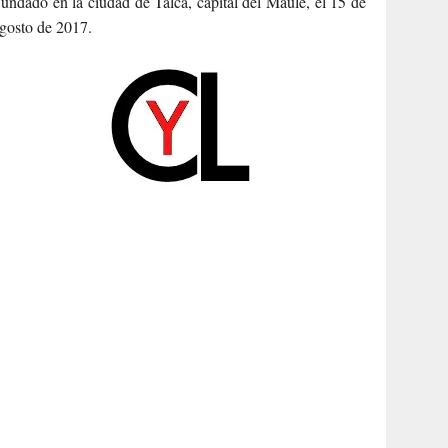
undado en la ciudad de Talca, capital del Maule, el 15 de
gosto de 2017.