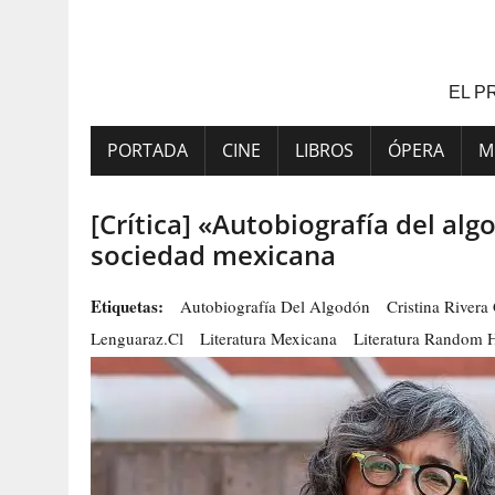
Saltar
al
contenido
EL P
PORTADA
CINE
LIBROS
ÓPERA
M
[Crítica] «Autobiografía del a
sociedad mexicana
Etiquetas:
Autobiografía Del Algodón
Cristina Rivera
Lenguaraz.cl
Literatura Mexicana
Literatura Random 