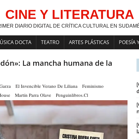
CINE Y LITERATURA
RIMER DIARIO DIGITAL DE CRÍTICA CULTURAL EN SUDAM
ÚSICA DOCTA
TEATRO
ARTES PLÁSTICAS
POESÍA 
lgodón»: La mancha humana de la
[
 Garza
El Invencible Verano De Liliana
Feminismo
House
Martín Parra Olave
Penguinlibros.cl
[