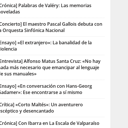
[Crónica] Palabras de Valéry: Las memorias
noveladas
Concierto] El maestro Pascal Gallois debuta con
la Orquesta Sinfónica Nacional
Ensayo] «El extranjero»: La banalidad de la
iolencia
[Entrevista] Alfonso Matus Santa Cruz: «No hay
nada más necesario que emancipar al lenguaje
de sus manuales»
[Ensayo] «En conversación con Hans-Georg
Gadamer»: Ese encontrarse a sí mismo
Crítica] «Corto Maltés»: Un aventurero
escéptico y desencantado
Crónica] Con Ibarra en La Escala de Valparaíso