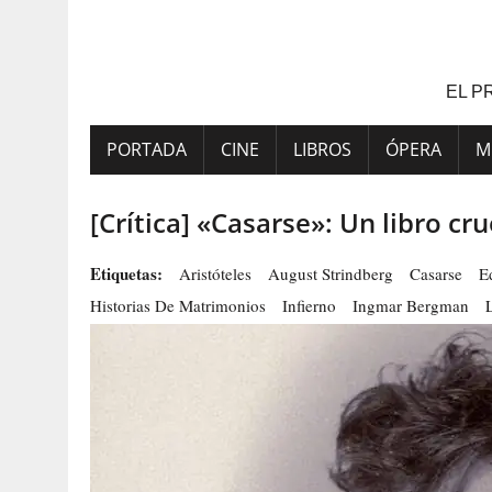
Saltar
al
contenido
EL P
PORTADA
CINE
LIBROS
ÓPERA
M
[Crítica] «Casarse»: Un libro cru
Etiquetas:
Aristóteles
August Strindberg
Casarse
E
Historias De Matrimonios
Infierno
Ingmar Bergman