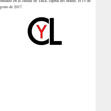
undado en la ciudad de Talca, capital del Maule, el 15 de
gosto de 2017.