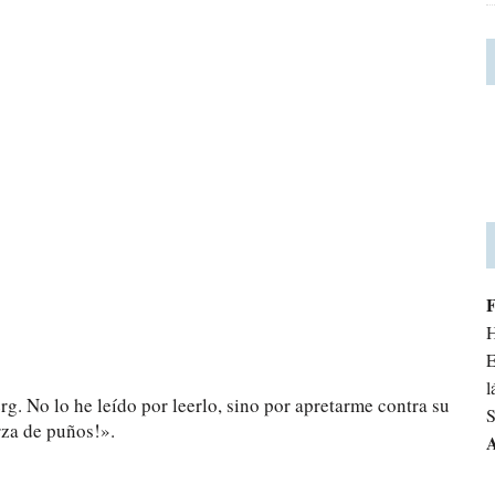
H
E
l
. No lo he leído por leerlo, sino por apretarme contra su
S
rza de puños!».
A