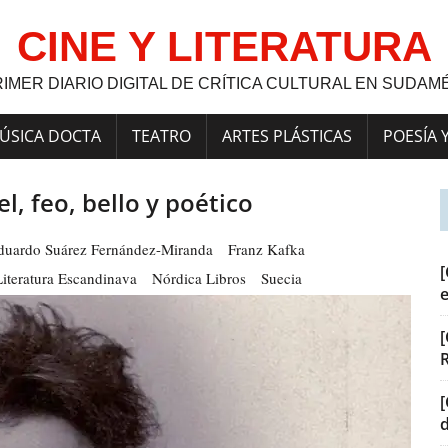
CINE Y LITERATURA
RIMER DIARIO DIGITAL DE CRÍTICA CULTURAL EN SUDAM
ÚSICA DOCTA
TEATRO
ARTES PLÁSTICAS
POESÍA 
el, feo, bello y poético
duardo Suárez Fernández-Miranda
Franz Kafka
[
Literatura Escandinava
Nórdica Libros
Suecia
[
[