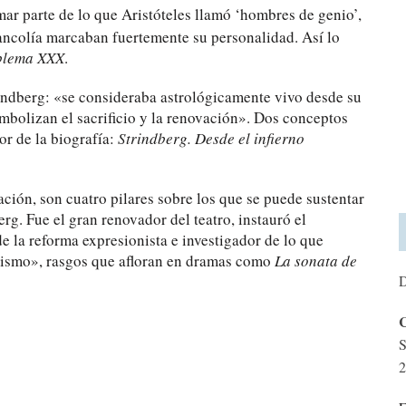
ar parte de lo que Aristóteles llamó ‘hombres de genio’,
lancolía marcaban fuertemente su personalidad. Así lo
blema XXX
.
indberg: «se consideraba astrológicamente vivo desde su
imbolizan el sacrificio y la renovación». Dos conceptos
or de la biografía:
Strindberg. Desde el infierno
vación, son cuatro pilares sobre los que se puede sustentar
erg. Fue el gran renovador del teatro, instauró el
e la reforma expresionista e investigador de lo que
lismo», rasgos que afloran en dramas como
La sonata de
D
C
S
2