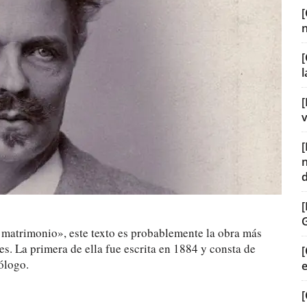
[
[
v
e matrimonio», este texto es probablemente la obra más
es. La primera de ella fue escrita en 1884 y consta de
[
ólogo.
[