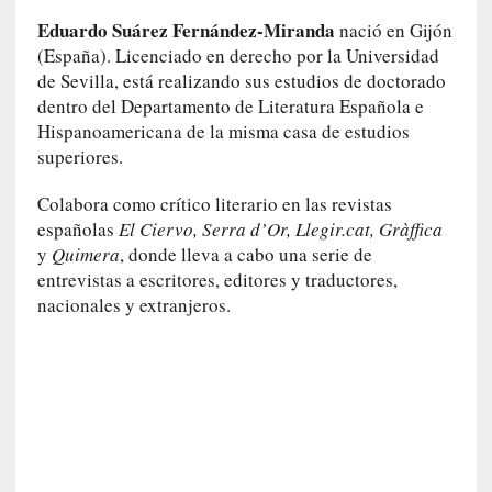
o
Eduardo Suárez Fernández-Miranda
nació en Gijón
r
(España). Licenciado en derecho por la Universidad
i
de Sevilla, está realizando sus estudios de doctorado
a
dentro del Departamento de Literatura Española e
f
Hispanoamericana de la misma casa de estudios
i
l
superiores.
t
Colabora como crítico literario en las revistas
r
a
españolas
El Ciervo, Serra d’Or, Llegir.cat, Gràffica
d
y
Quimera
, donde lleva a cabo una serie de
a
entrevistas a escritores, editores y traductores,
p
nacionales y extranjeros.
o
r
u
n
a
v
i