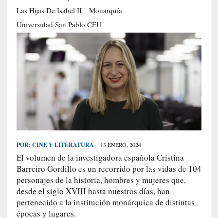
S
Las Hijas De Isabel II
Monarquía
R
Universidad San Pablo CEU
E
C
I
E
N
T
E
S
POR:
CINE Y LITERATURA
13 ENERO, 2024
[
El volumen de la investigadora española Cristina
E
Barreiro Gordillo es un recorrido por las vidas de 104
n
personajes de la historia, hombres y mujeres que,
t
desde el siglo XVIII hasta nuestros días, han
r
pertenecido a la institución monárquica de distintas
e
épocas y lugares.