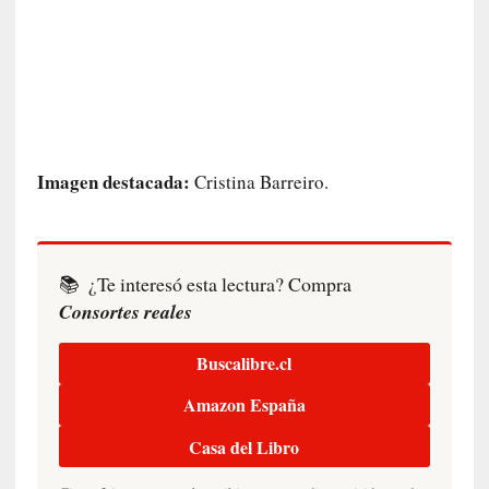
a
n
a
t
u
r
a
Imagen destacada:
l
Cristina Barreiro.
e
z
a
d
📚
¿Te interesó esta lectura? Compra
e
Consortes reales
l
a
Buscalibre.cl
s
c
Amazon España
o
s
Casa del Libro
a