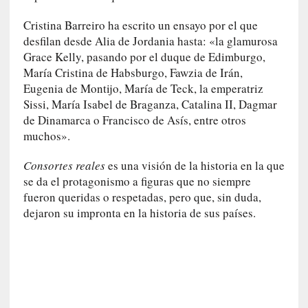
r
a
Cristina Barreiro ha escrito un ensayo por el que
M
desfilan desde Alia de Jordania hasta: «la glamurosa
a
Grace Kelly, pasando por el duque de Edimburgo,
r
María Cristina de Habsburgo, Fawzia de Irán,
t
Eugenia de Montijo, María de Teck, la emperatriz
í
Sissi, María Isabel de Braganza, Catalina II, Dagmar
»
de Dinamarca o Francisco de Asís, entre otros
muchos».
[
E
Consortes reales
es una visión de la historia en la que
n
se da el protagonismo a figuras que no siempre
s
fueron queridas o respetadas, pero que, sin duda,
a
dejaron su impronta en la historia de sus países.
y
o
]
«
E
n
t