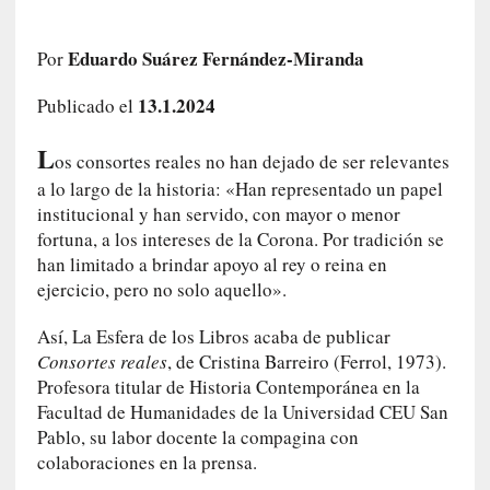
e
l
Eduardo Suárez Fernández-Miranda
Por
c
a
13.1.2024
Publicado el
s
o
L
V
os consortes reales no han dejado de ser relevantes
a
a lo largo de la historia: «Han representado un papel
m
institucional y han servido, con mayor o menor
p
fortuna, a los intereses de la Corona. Por tradición se
i
han limitado a brindar apoyo al rey o reina en
r
ejercicio, pero no solo aquello».
o
s
Así, La Esfera de los Libros acaba de publicar
L
Consortes reales
, de Cristina Barreiro (Ferrol, 1973).
i
Profesora titular de Historia Contemporánea en la
t
Facultad de Humanidades de la Universidad CEU San
e
Pablo, su labor docente la compagina con
r
colaboraciones en la prensa.
a