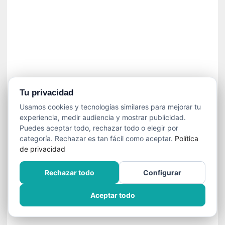
n
e
c
e
s
a
r
i
o
Tu privacidad
q
Usamos cookies y tecnologías similares para mejorar tu
u
experiencia, medir audiencia y mostrar publicidad.
e
Puedes aceptar todo, rechazar todo o elegir por
e
categoría. Rechazar es tan fácil como aceptar.
Política
m
de privacidad
a
n
Rechazar todo
Configurar
c
i
Aceptar todo
p
a
r