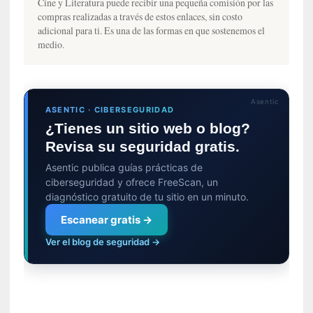
s
Cine y Literatura puede recibir una pequeña comisión por las
compras realizadas a través de estos enlaces, sin costo
i
adicional para ti. Es una de las formas en que sostenemos el
n
medio.
v
i
s
i
Asentic
b
ASENTIC · CIBERSEGURIDAD
l
¿Tienes un sitio web o blog?
e
Revisa su seguridad gratis.
s
Asentic publica guías prácticas de
»
ciberseguridad y ofrece FreeScan, un
:
diagnóstico gratuito de tu sitio en un minuto.
R
e
Escanear gratis →
a
Ver el blog de seguridad →
l
i
d
a
d