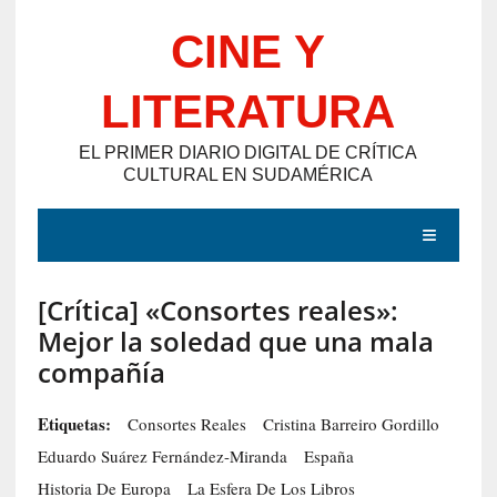
Saltar
CINE Y
al
contenido
LITERATURA
EL PRIMER DIARIO DIGITAL DE CRÍTICA
CULTURAL EN SUDAMÉRICA
MENÚ
[Crítica] «Consortes reales»:
E
Mejor la soledad que una mala
N
compañía
T
R
Etiquetas:
Consortes Reales
Cristina Barreiro Gordillo
A
Eduardo Suárez Fernández-Miranda
España
D
Historia De Europa
La Esfera De Los Libros
A