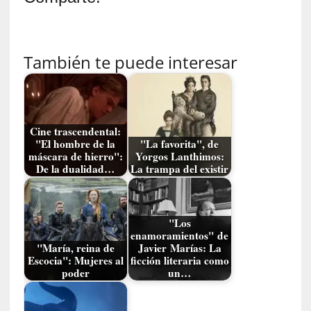
n
n
o
m
También te puede interesar
b
r
a
r
Cine trascendental:
[
"El hombre de la
"La favorita", de
máscara de hierro":
Yorgos Lanthimos:
C
De la dualidad…
La trampa del existir
r
í
t
i
"Los
c
enamoramientos" de
"María, reina de
Javier Marías: La
a
Escocia": Mujeres al
ficción literaria como
]
poder
un…
«
L