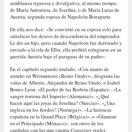
semblanza rigurosa y divulgativa, al mismo tiempo,
q
de María Antonieta, de Josefina, o de María Luisa de
u
Austria, segunda esposa de Napoleón Bonaparte.
e
a
De ella nos dice: «Se convirtió en su esposa solo para
d
satisfacer los deseos de descendencia del emperador.
m
i
Le dio un hijo, pero cuando Napoleón fue derrotado y
n
enviado a la isla de Elba, ella prefirió refugiarse en su
i
querida Austria bajo el paraguas de su padre».
s
t
En el capítulo segundo titulado, «Con manto de
r
armiño en Westminster (Reino Unido)», desgrana las
a
vidas de Alberto, Alejandra de Reino Unido, o Isabel
A
Bowes-Lyon. «El poder de las Borbón (España)», «La
l
sangre teutona del Imperio (Alemania)», «¿Qué
e
hacen aquí las joyas de Josefina? (Suecia)», «¿Una
j
inglesa en los fiordos? (Noruega)», «La herencia
a
española en la Grand Place (Bélgica)», o «Glamour
n
en el Principado (Mónaco)», son otros de los
d
capítulos con los que cuenta
Consortes reales
.