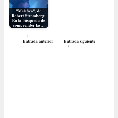
o
p
"Maléfica", de
r
Robert Stromberg:
o
En la búsqueda de
h
comprender las…
i
b
Entrada anterior
Entrada siguiente
i
d
o
»
:
L
a
s
v
i
r
t
u
d