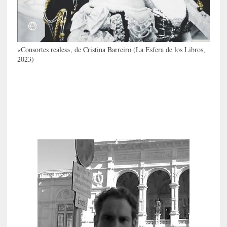
i
l
e
r
q
«Consortes reales», de Cristina Barreiro (La Esfera de los Libros,
u
2023)
e
s
e
e
x
t
i
e
n
d
e
p
o
r
9