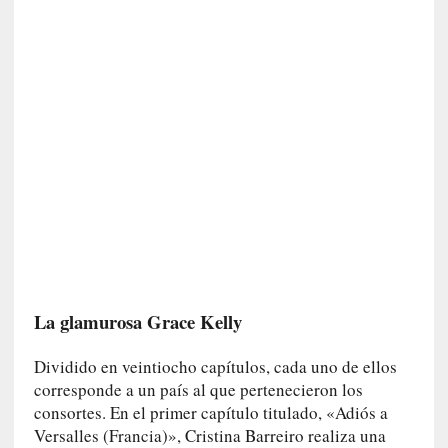
n
e
r
a
c
c
e
s
o
a
e
s
e
e
La glamurosa Grace Kelly
s
p
Dividido en veintiocho capítulos, cada uno de ellos
a
corresponde a un país al que pertenecieron los
c
consortes. En el primer capítulo titulado, «Adiós a
i
Versalles (Francia)», Cristina Barreiro realiza una
o