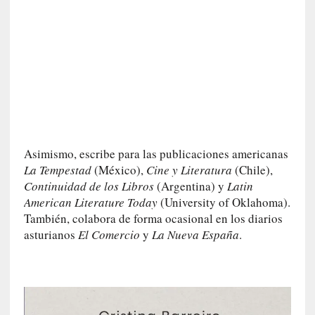
d
a
c
o
n
c
r
e
t
a
Asimismo, escribe para las publicaciones americanas
La Tempestad
(México),
Cine y Literatura
(Chile),
[
Continuidad de los Libros
(Argentina) y
Latin
C
r
American Literature Today
(University of Oklahoma).
í
También, colabora de forma ocasional en los diarios
t
asturianos
El Comercio
y
La Nueva España
.
i
c
a
]
«