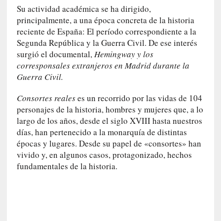
r
Su actividad académica se ha dirigido,
i
principalmente, a una época concreta de la historia
o
reciente de España: El período correspondiente a la
s
Segunda República y la Guerra Civil. De ese interés
:
surgió el documental,
Hemingway y los
«
corresponsales extranjeros en Madrid durante la
N
Guerra Civil.
o
s
Consortes reales
es un recorrido por las vidas de 104
e
personajes de la historia, hombres y mujeres que, a lo
n
largo de los años, desde el siglo XVIII hasta nuestros
c
días, han pertenecido a la monarquía de distintas
a
épocas y lugares. Desde su papel de «consortes» han
n
vivido y, en algunos casos, protagonizado, hechos
t
fundamentales de la historia.
a
r
í
a
t
e