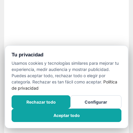
í
t
i
c
a
]
«
C
o
Tu privacidad
r
Usamos cookies y tecnologías similares para mejorar tu
t
experiencia, medir audiencia y mostrar publicidad.
o
Puedes aceptar todo, rechazar todo o elegir por
M
categoría. Rechazar es tan fácil como aceptar.
Política
a
de privacidad
l
t
Rechazar todo
Configurar
é
s
Aceptar todo
»
:
U