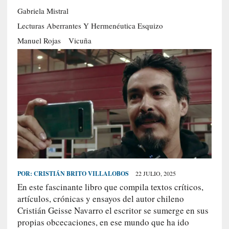
S
Gabriela Mistral
R
Lecturas Aberrantes Y Hermenéutica Esquizo
E
Manuel Rojas
Vicuña
C
I
E
N
T
E
S
[
E
POR:
CRISTIÁN BRITO VILLALOBOS
22 JULIO, 2025
n
En este fascinante libro que compila textos críticos,
s
artículos, crónicas y ensayos del autor chileno
a
Cristián Geisse Navarro el escritor se sumerge en sus
y
propias obcecaciones, en ese mundo que ha ido