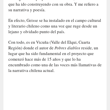
u
que ha ido construyendo con su obra. Y me refiero a
n
su narrativa y poesía.
a
v
En efecto, Geisse se ha instalado en el campo cultural
i
y literario chileno como una voz que ruge desde un
d
lejano y olvidado punto del país.
a
c
Con todo, es en Vicuña (Valle del Elqui, Cuarta
o
Región) donde el autor de
Pobres diablos
reside, un
n
lugar que ha sido fundamental en el proyecto que
c
comenzó hace más de 15 años y que lo ha
r
encumbrado como una de las voces más llamativas de
e
la narrativa chilena actual.
t
a
[
C
r
í
t