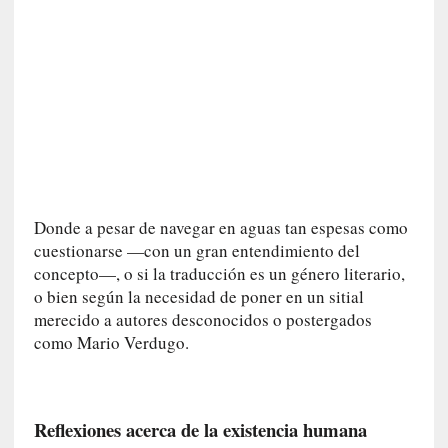
i
c
a
]
«
I
m
p
a
c
Donde a pesar de navegar en aguas tan espesas como
t
cuestionarse —con un gran entendimiento del
o
concepto—, o si la traducción es un género literario,
m
o bien según la necesidad de poner en un sitial
o
merecido a autores desconocidos o postergados
r
como Mario Verdugo.
t
a
l
»
Reflexiones acerca de la existencia humana
: