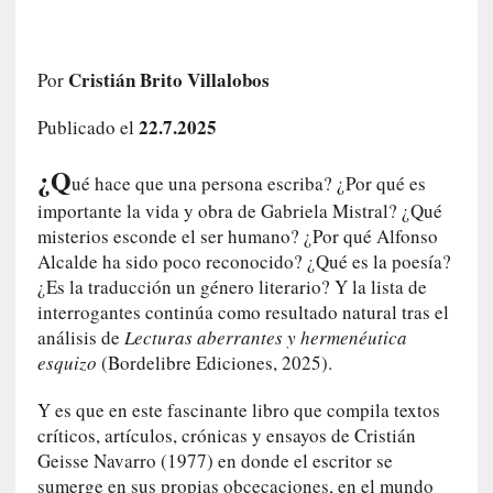
a
h
i
Cristián Brito Villalobos
Por
s
t
22.7.2025
Publicado el
o
r
¿Q
ué hace que una persona escriba? ¿Por qué es
i
a
importante la vida y obra de Gabriela Mistral? ¿Qué
f
misterios esconde el ser humano? ¿Por qué Alfonso
i
Alcalde ha sido poco reconocido? ¿Qué es la poesía?
l
¿Es la traducción un género literario? Y la lista de
t
interrogantes continúa como resultado natural tras el
r
análisis de
Lecturas aberrantes y hermenéutica
a
esquizo
(Bordelibre Ediciones, 2025).
d
a
Y es que en este fascinante libro que compila textos
p
críticos, artículos, crónicas y ensayos de Cristián
o
Geisse Navarro (1977) en donde el escritor se
r
sumerge en sus propias obcecaciones, en el mundo