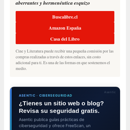
aberrantes y hermenéutica esquizo
n
a
t
Buscalibre.cl
u
Amazon España
r
a
Casa del Libro
l
e
Cine y Literatura puede recibir una pequeña comisión por las
z
compras realizadas a través de estos enlaces, sin costo
a
adicional para ti. Es una de las formas en que sostenemos el
h
medio.
u
m
a
n
Asentic
ASENTIC · CIBERSEGURIDAD
a
¿Tienes un sitio web o blog?
Revisa su seguridad gratis.
[
C
Asentic publica guías prácticas de
r
ciberseguridad y ofrece FreeScan, un