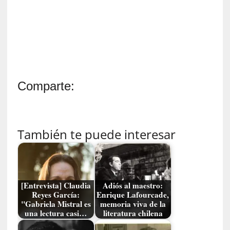
y
:
L
a
s
m
e
Comparte:
m
o
r
i
También te puede interesar
a
s
n
o
v
[Entrevista] Claudia
Adiós al maestro:
e
Reyes García:
Enrique Lafourcade,
l
"Gabriela Mistral es
memoria viva de la
a
una lectura casi…
literatura chilena
d