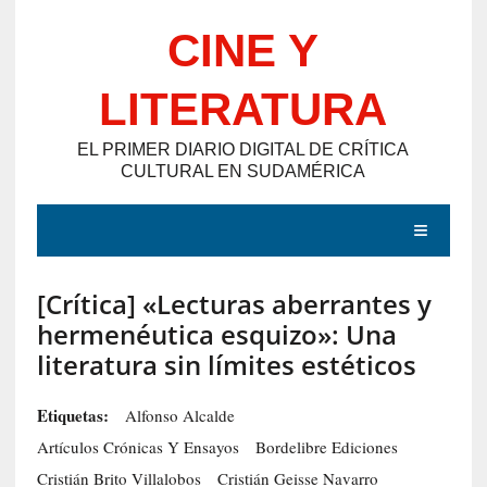
Saltar
CINE Y
al
contenido
LITERATURA
EL PRIMER DIARIO DIGITAL DE CRÍTICA
CULTURAL EN SUDAMÉRICA
MENÚ
[Crítica] «Lecturas aberrantes y
E
hermenéutica esquizo»: Una
N
literatura sin límites estéticos
T
R
Etiquetas:
Alfonso Alcalde
A
Artículos Crónicas Y Ensayos
Bordelibre Ediciones
D
Cristián Brito Villalobos
Cristián Geisse Navarro
A