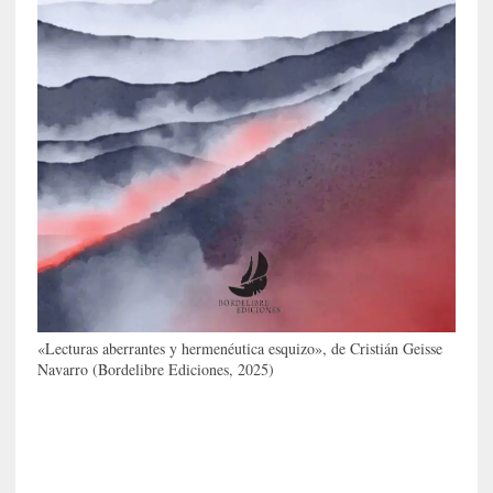
e
v
i
t
a
n
n
o
m
b
r
a
r
«Lecturas aberrantes y hermenéutica esquizo», de Cristián Geisse
[
Navarro (Bordelibre Ediciones, 2025)
C
r
í
t
i