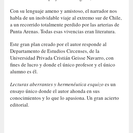
c
Con su lenguaje ameno y amistoso, el narrador nos
a
habla de un inolvidable viaje al extremo sur de Chile,
]
a un recorrido totalmente perdido por las arterias de
«
L
Punta Arenas. Todas esas vivencias eran literatura.
a
Este gran plan creado por el autor responde al
n
a
Departamento de Estudios Circenses, de la
t
Universidad Privada Cristián Geisse Navarro, con
u
fines de lucro y donde el único profesor y el único
r
alumno es él.
a
l
Lecturas aberrantes y hermenéutica esquizo
es un
e
ensayo único donde el autor ahonda en sus
z
conocimientos y lo que lo apasiona. Un gran acierto
a
editorial.
d
e
l
a