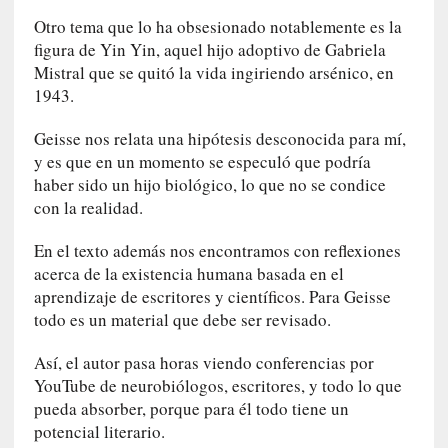
U
Otro tema que lo ha obsesionado notablemente es la
n
figura de Yin Yin, aquel hijo adoptivo de Gabriela
t
Mistral que se quitó la vida ingiriendo arsénico, en
r
1943.
á
i
Geisse nos relata una hipótesis desconocida para mí,
l
y es que en un momento se especuló que podría
e
haber sido un hijo biológico, lo que no se condice
r
con la realidad.
q
u
En el texto además nos encontramos con reflexiones
e
acerca de la existencia humana basada en el
s
aprendizaje de escritores y científicos. Para Geisse
e
todo es un material que debe ser revisado.
e
x
Así, el autor pasa horas viendo conferencias por
t
YouTube de neurobiólogos, escritores, y todo lo que
i
e
pueda absorber, porque para él todo tiene un
n
potencial literario.