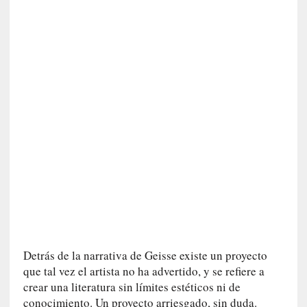
d
e
p
o
r
9
0
m
i
n
u
t
o
s
[
C
Detrás de la narrativa de Geisse existe un proyecto
r
que tal vez el artista no ha advertido, y se refiere a
í
crear una literatura sin límites estéticos ni de
t
conocimiento. Un proyecto arriesgado, sin duda.
i