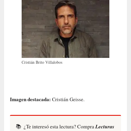
i
r
t
u
d
e
s
y
d
Cristián Brito Villalobos
e
f
e
c
t
o
Imagen destacada:
Cristián Geisse.
s
d
e
l
📚
¿Te interesó esta lectura? Compra
Lecturas
a