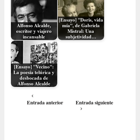
a
s
[Ensayo] "Doris, vida
[
Alfonso Alcalde,
mía", de Gabriela
C
escritor y viajero
Mistral: Una
incansable
subjetividad…
o
n
c
i
e
[Ensayo] "Vecino":
r
La poesía telúrica y
desbocada de
t
Alfonso Alcalde
o
]
E
Entrada anterior
Entrada siguiente
l
m
a
e
s