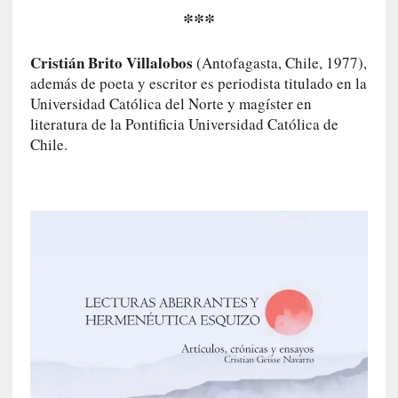
a
***
l
i
d
Cristián Brito Villalobos
(Antofagasta, Chile, 1977),
a
además de poeta y escritor es periodista titulado en la
d
Universidad Católica del Norte y magíster en
e
literatura de la Pontificia Universidad Católica de
s
Chile.
q
u
e
l
o
s
a
d
u
l
t
o
s