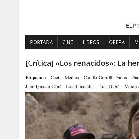
Saltar
al
contenido
EL P
PORTADA
CINE
LIBROS
ÓPERA
M
[Crítica] «Los renacidos»: La he
Etiquetas:
Cactus Medios
Camila Gordillo Varas
Dan
Juan Ignacio Cané
Los Renacidos
Luis Dubó
Marco 