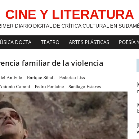
CINE Y LITERATURA
RIMER DIARIO DIGITAL DE CRÍTICA CULTURAL EN SUDAM
ÚSICA DOCTA
TEATRO
ARTES PLÁSTICAS
POESÍA 
rencia familiar de la violencia
iel Antivilo
Enrique Stindt
Federico Liss
Antonio Caponi
Pedro Fontaine
Santiago Esteves
[
[
v