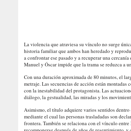
La violencia que atraviesa su vínculo no surge úni
historia familiar que ambos han heredado y reprodu
a confrontar ese pasado y a recuperar una cercanía 
Manuel y Óscar impide que la trama se reduzca a un
Con una duración aproximada de 80 minutos, el lar
metraje. Las secuencias de acción están montadas co
con la inestabilidad del protagonista. Las actuacio
diálogo, la gestualidad, las miradas y los movimien
Asimismo, el título adquiere varios sentidos dentro 
mediante el cual las personas trasladadas son decla
frontera. También se relaciona con el vínculo entr
recomponerse después de años de resentimiento, y c