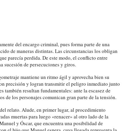
camente del encargo criminal, pues forma parte de una
cido de maneras distintas. Las circunstancias los obligan
que parecía perdida. De este modo, el conflicto entre
a sucesión de persecuciones y giros.
gometraje mantiene un ritmo ágil y aprovecha bien su
n precisión y logran transmitir el peligro inmediato junto
nes también resultan fundamentales: ante la escasez de
tos de los personajes comunican gran parte de la tensión.
del relato. Alude, en primer lugar, al procedimiento
radas muertas para luego «renacer» al otro lado de la
e Manuel y Óscar, que encuentra una posibilidad de
on el hijo que Manuel espera, cuya llegada representa la