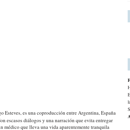
H
E
l
S
ago Esteves, es una coproducción entre Argentina, España
A
Con escasos diálogos y una narración que evita entregar
 un médico que lleva una vida aparentemente tranquila