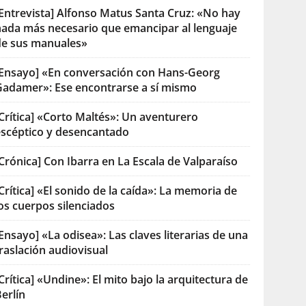
[Entrevista] Alfonso Matus Santa Cruz: «No hay
nada más necesario que emancipar al lenguaje
de sus manuales»
[Ensayo] «En conversación con Hans-Georg
Gadamer»: Ese encontrarse a sí mismo
Crítica] «Corto Maltés»: Un aventurero
escéptico y desencantado
Crónica] Con Ibarra en La Escala de Valparaíso
Crítica] «El sonido de la caída»: La memoria de
os cuerpos silenciados
Ensayo] «La odisea»: Las claves literarias de una
raslación audiovisual
Crítica] «Undine»: El mito bajo la arquitectura de
erlín