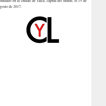
undado en la ciudad de Talca, capital del Maule, el 15 de
gosto de 2017.