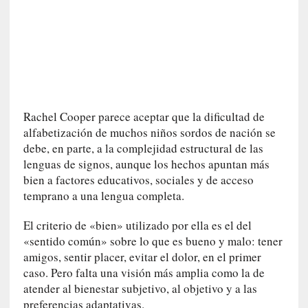
a
t
u
r
a
l
e
Rachel Cooper parece aceptar que la dificultad de
z
alfabetización de muchos niños sordos de nación se
a
debe, en parte, a la complejidad estructural de las
h
u
lenguas de signos, aunque los hechos apuntan más
m
bien a factores educativos, sociales y de acceso
a
temprano a una lengua completa.
n
a
El criterio de «bien» utilizado por ella es el del
«sentido común» sobre lo que es bueno y malo: tener
[
amigos, sentir placer, evitar el dolor, en el primer
C
caso. Pero falta una visión más amplia como la de
r
atender al bienestar subjetivo, al objetivo y a las
ó
preferencias adaptativas.