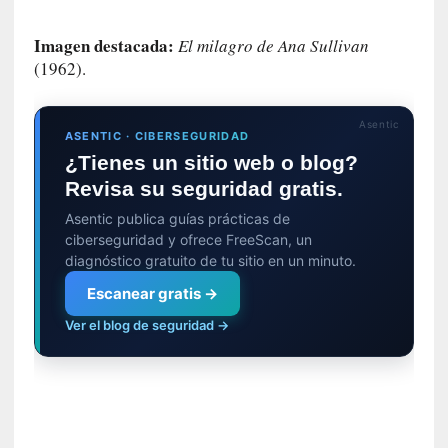
n
t
Imagen destacada:
El milagro de Ana Sullivan
r
(1962).
e
v
i
Asentic
s
ASENTIC · CIBERSEGURIDAD
t
¿Tienes un sitio web o blog?
a
Revisa su seguridad gratis.
]
Asentic publica guías prácticas de
A
ciberseguridad y ofrece FreeScan, un
l
diagnóstico gratuito de tu sitio en un minuto.
f
o
Escanear gratis →
n
Ver el blog de seguridad →
s
o
M
a
t