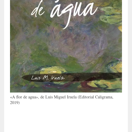
E
l
e
x
t
r
a
n
j
e
r
o
»
:
L
«A flor de agua», de Luis Miguel Iruela (Editorial Caligrama,
a
2019)
b
a
n
a
l