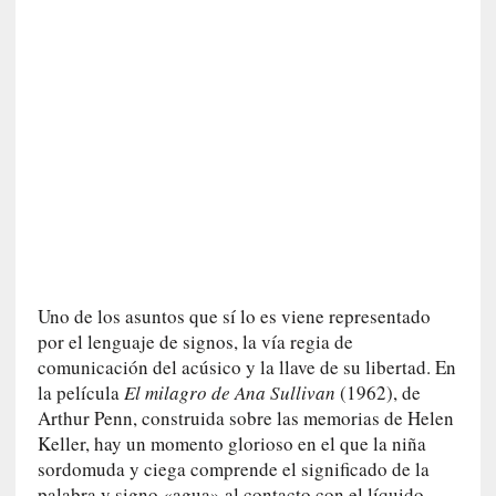
v
i
t
a
n
n
o
m
b
r
a
r
Uno de los asuntos que sí lo es viene representado
[
por el lenguaje de signos, la vía regia de
C
comunicación del acúsico y la llave de su libertad. En
r
la película
El milagro de Ana Sullivan
(1962), de
í
Arthur Penn, construida sobre las memorias de Helen
t
Keller, hay un momento glorioso en el que la niña
i
sordomuda y ciega comprende el significado de la
c
palabra y signo «agua» al contacto con el líquido