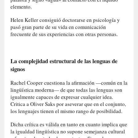
a
elemento.
]
«
Helen Keller consiguió doctorarse en psicología y
L
pasó gran parte de su vida en comunicación
o
frecuente de sus experiencias con otras personas.
p
r
o
h
La complejidad estructural de las lenguas de
i
signos
b
i
Rachel Cooper cuestiona la afirmación —común en la
d
lingüística moderna— de que todas las lenguas son
o
igualmente capaces de expresar cualquier idea.
»
Critica a Oliver Saks por aseverar que en el conjunto,
:
los lenguajes tienen el mismo rango de posibilidad.
L
a
Dicha crítica es válida en tanto en cuanto implica que
s
la igualdad lingüística no supone semejanza cultural
v