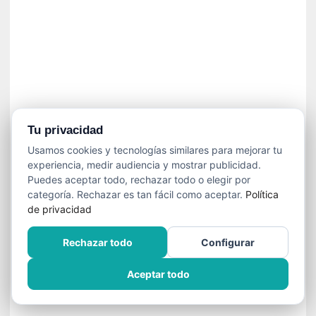
»
:
L
a
m
e
m
o
r
Tu privacidad
i
Usamos cookies y tecnologías similares para mejorar tu
a
experiencia, medir audiencia y mostrar publicidad.
d
Puedes aceptar todo, rechazar todo o elegir por
e
categoría. Rechazar es tan fácil como aceptar.
Política
l
de privacidad
o
s
Rechazar todo
Configurar
c
u
Aceptar todo
e
r
p