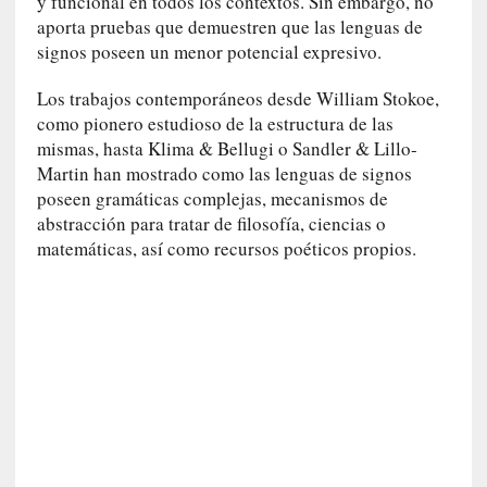
y funcional en todos los contextos. Sin embargo, no
i
aporta pruebas que demuestren que las lenguas de
r
signos poseen un menor potencial expresivo.
t
u
Los trabajos contemporáneos desde William Stokoe,
d
como pionero estudioso de la estructura de las
e
s
mismas, hasta Klima & Bellugi o Sandler & Lillo-
y
Martin han mostrado como las lenguas de signos
d
poseen gramáticas complejas, mecanismos de
e
abstracción para tratar de filosofía, ciencias o
f
matemáticas, así como recursos poéticos propios.
e
c
t
o
s
d
e
l
a
n