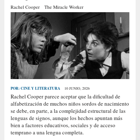
S
Rachel Cooper
The Miracle Worker
R
E
C
I
E
N
T
E
S
POR:
CINE Y LITERATURA
10 JUNIO, 2026
Rachel Cooper parece aceptar que la dificultad de
[
alfabetización de muchos niños sordos de nacimiento
C
se debe, en parte, a la complejidad estructural de las
r
lenguas de signos, aunque los hechos apuntan más
í
bien a factores educativos, sociales y de acceso
t
temprano a una lengua completa.
i