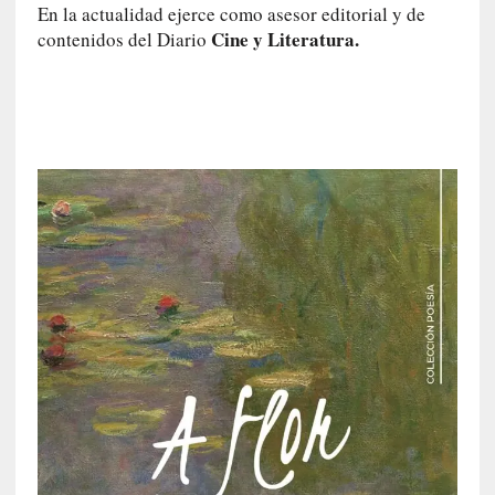
c
En la actualidad ejerce como asesor editorial y de
a
Cine y Literatura.
contenidos del Diario
N
a
c
i
o
n
a
l
[
E
n
s
a
y
o
]
«