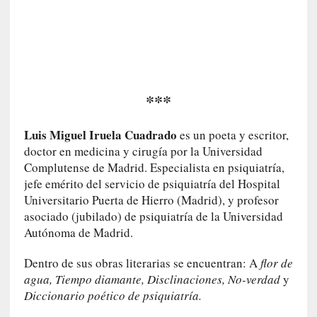
c
o
n
l
a
O
***
r
q
Luis Miguel Iruela Cuadrado
es un poeta y escritor,
u
doctor en medicina y cirugía por la Universidad
e
Complutense de Madrid. Especialista en psiquiatría,
s
jefe emérito del servicio de psiquiatría del Hospital
t
Universitario Puerta de Hierro (Madrid), y profesor
a
asociado (jubilado) de psiquiatría de la Universidad
S
i
Autónoma de Madrid.
n
Dentro de sus obras literarias se encuentran: A
flor de
f
ó
agua, Tiempo diamante, Disclinaciones, No-verdad
y
n
Diccionario poético de psiquiatría.
i