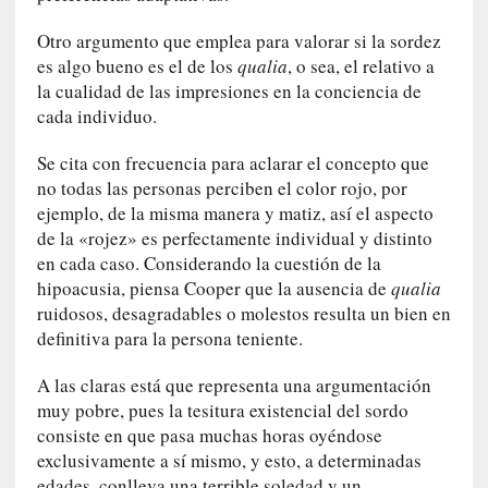
n
i
Otro argumento que emplea para valorar si la sordez
c
es algo bueno es el de los
qualia
, o sea, el relativo a
a
la cualidad de las impresiones en la conciencia de
]
cada individuo.
P
a
Se cita con frecuencia para aclarar el concepto que
l
no todas las personas perciben el color rojo, por
a
ejemplo, de la misma manera y matiz, así el aspecto
b
de la «rojez» es perfectamente individual y distinto
r
en cada caso. Considerando la cuestión de la
a
hipoacusia, piensa Cooper que la ausencia de
qualia
s
ruidosos, desagradables o molestos resulta un bien en
d
definitiva para la persona teniente.
e
V
A las claras está que representa una argumentación
a
muy pobre, pues la tesitura existencial del sordo
l
consiste en que pasa muchas horas oyéndose
é
exclusivamente a sí mismo, y esto, a determinadas
r
edades, conlleva una terrible soledad y un