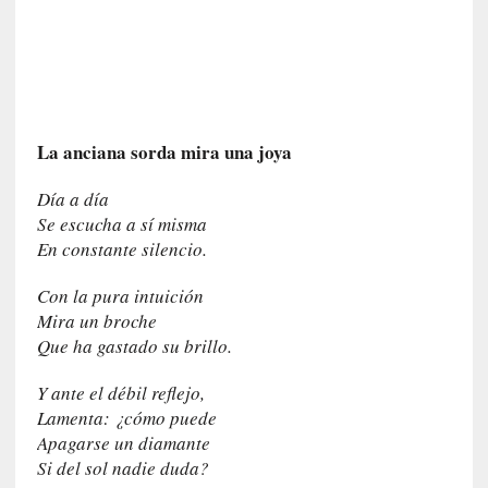
s
[
C
o
n
La anciana sorda mira una joya
c
i
Día a día
e
Se escucha a sí misma
r
En constante silencio.
t
o
Con la pura intuición
]
Mira un broche
E
Que ha gastado su brillo.
l
m
Y ante el débil reflejo,
a
Lamenta: ¿cómo puede
e
Apagarse un diamante
s
Si del sol nadie duda?
t