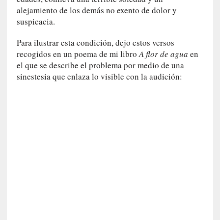
y
alejamiento de los demás no exento de dolor y
:
suspicacia.
L
a
Para ilustrar esta condición, dejo estos versos
s
recogidos en un poema de mi libro
A flor de agua
en
m
el que se describe el problema por medio de una
e
m
sinestesia que enlaza lo visible con la audición:
o
r
i
a
s
n
o
v
e
l
a
d
a