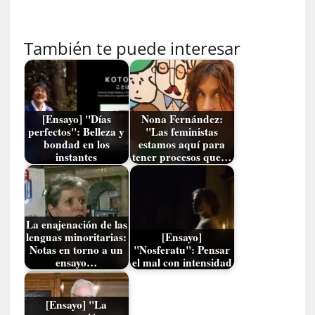
a
m
á
También te puede interesar
s
n
e
c
e
[Ensayo] "Días
Nona Fernández:
perfectos": Belleza y
"Las feministas
s
bondad en los
estamos aquí para
a
instantes
tener procesos que…
r
i
o
q
La enajenación de las
u
lenguas minoritarias:
[Ensayo]
e
Notas en torno a un
"Nosferatu": Pensar
e
ensayo…
el mal con intensidad
m
a
n
[Ensayo] "La