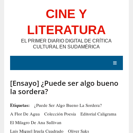
Saltar
CINE Y
al
contenido
LITERATURA
EL PRIMER DIARIO DIGITAL DE CRÍTICA
CULTURAL EN SUDAMÉRICA
MENÚ
[Ensayo] ¿Puede ser algo bueno
E
la sordera?
N
T
Etiquetas:
¿Puede Ser Algo Bueno La Sordera?
R
A Flor De Agua
Colección Poesía
Editorial Caligrama
A
El Milagro De Ana Sullivan
D
Luis Miguel Iruela Cuadrado
Oliver Saks
A