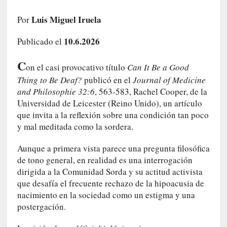
c
o
Luis Miguel Iruela
Por
s
10.6.2026
a
Publicado el
s
C
i
on el casi provocativo título
Can It Be a Good
n
Thing to Be Deaf?
publicó en el
Journal of Medicine
v
and Philosophie 32:6
, 563-583, Rachel Cooper, de la
i
Universidad de Leicester (Reino Unido), un artículo
s
que invita a la reflexión sobre una condición tan poco
i
y mal meditada como la sordera.
b
l
Aunque a primera vista parece una pregunta filosófica
e
de tono general, en realidad es una interrogación
s
dirigida a la Comunidad Sorda y su actitud activista
»
que desafía el frecuente rechazo de la hipoacusia de
:
nacimiento en la sociedad como un estigma y una
R
postergación.
e
a