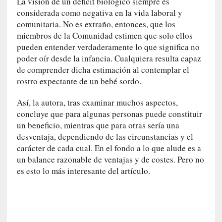
La visión de un déficit biológico siempre es
l
considerada como negativa en la vida laboral y
i
comunitaria. No es extraño, entonces, que los
d
miembros de la Comunidad estimen que solo ellos
a
pueden entender verdaderamente lo que significa no
d
e
poder oír desde la infancia. Cualquiera resulta capaz
s
de comprender dicha estimación al contemplar el
q
rostro expectante de un bebé sordo.
u
e
Así, la autora, tras examinar muchos aspectos,
l
concluye que para algunas personas puede constituir
o
un beneficio, mientras que para otras sería una
s
desventaja, dependiendo de las circunstancias y el
a
carácter de cada cual. En el fondo a lo que alude es a
d
un balance razonable de ventajas y de costes. Pero no
u
es esto lo más interesante del artículo.
l
t
o
s
e