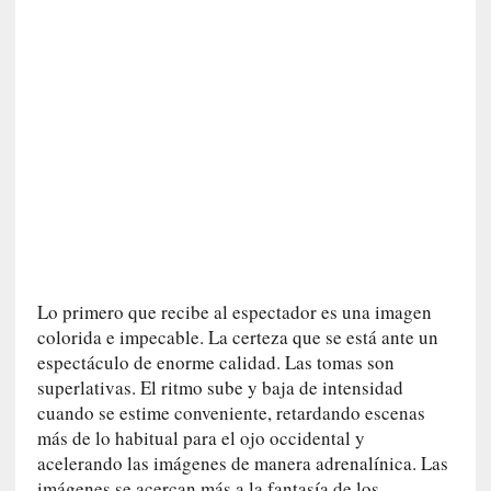
v
i
t
a
n
n
o
m
b
r
a
r
Lo primero que recibe al espectador es una imagen
[
colorida e impecable. La certeza que se está ante un
C
espectáculo de enorme calidad. Las tomas son
r
superlativas. El ritmo sube y baja de intensidad
í
cuando se estime conveniente, retardando escenas
t
más de lo habitual para el ojo occidental y
i
acelerando las imágenes de manera adrenalínica. Las
c
imágenes se acercan más a la fantasía de los