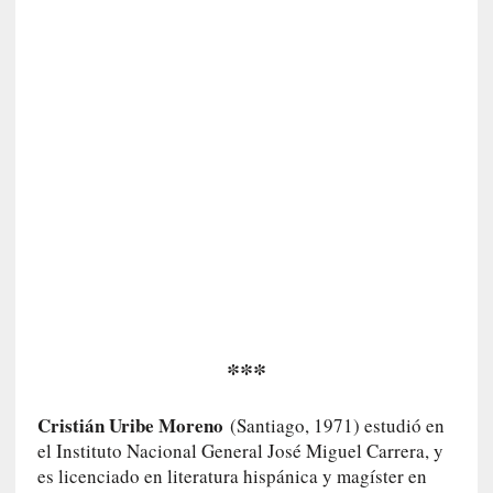
c
a
N
a
c
i
o
n
a
l
[
E
n
s
***
a
y
o
Cristián Uribe Moreno
(Santiago, 1971) estudió en
]
el Instituto Nacional General José Miguel Carrera, y
«
es licenciado en literatura hispánica y magíster en