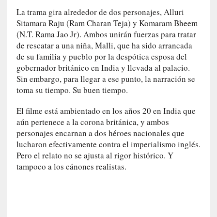
l
La trama gira alrededor de dos personajes, Alluri
i
Sitamara Raju (Ram Charan Teja) y Komaram Bheem
d
(N.T. Rama Jao Jr). Ambos unirán fuerzas para tratar
a
de rescatar a una niña, Malli, que ha sido arrancada
d
de su familia y pueblo por la despótica esposa del
e
s
gobernador británico en India y llevada al palacio.
q
Sin embargo, para llegar a ese punto, la narración se
u
toma su tiempo. Su buen tiempo.
e
l
El filme está ambientado en los años 20 en India que
o
aún pertenece a la corona británica, y ambos
s
personajes encarnan a dos héroes nacionales que
a
lucharon efectivamente contra el imperialismo inglés.
d
Pero el relato no se ajusta al rigor histórico. Y
u
tampoco a los cánones realistas.
l
t
o
s
e