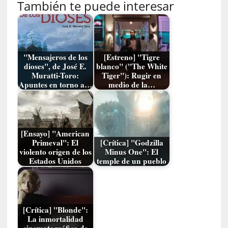
También te puede interesar
a
n
u
a
l
"Mensajeros de los
[Estreno] "Tigre
dioses", de José E.
blanco" ("The White
e
Muratti-Toro:
Tiger"): Rugir en
s
Apuntes en torno a…
medio de la…
»
[
E
n
[Ensayo] "American
Primeval": El
[Crítica] "Godzilla
s
violento origen de los
Minus One": El
a
Estados Unidos
temple de un pueblo
y
o
]
«
[Crítica] "Blonde":
E
La inmortalidad
n
cinematográfica de