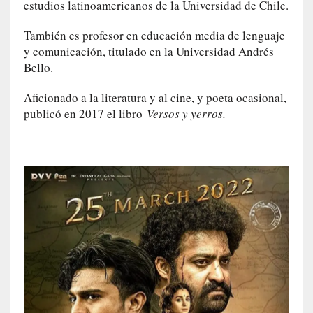
E
estudios latinoamericanos de la Universidad de Chile.
l
e
También es profesor en educación media de lenguaje
x
y comunicación, titulado en la Universidad Andrés
t
Bello.
r
a
Aficionado a la literatura y al cine, y poeta ocasional,
n
publicó en 2017 el libro
Versos y yerros.
j
e
r
o
»
:
L
a
b
a
n
a
l