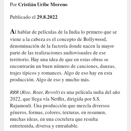
Cristián Uribe Moreno
Por
c
o
29.8.2022
Publicado el
s
a
A
s
l hablar de películas de la India lo primero que se
i
viene a la cabeza es el concepto de Bollywood,
n
denominación de la factoría donde nacen la mayor
v
parte de las realizaciones audiovisuales de ese
i
territorio. Hay una idea de que en estas obras se
s
encontrarán un buen número de canciones, danzas,
i
trajes típicos y romances. Algo de eso hay en esta
b
producción. Algo de eso y mucho más.
l
e
RRR
(
Rise, Roar, Revolt
) es una película india del año
s
2022, que llega vía Netflix, dirigida por S.S.
»
Rajamouli. Una producción que mezcla diversos
:
géneros, formas, colores, texturas, en resumen,
R
muchas ideas, en una coctelera que resulta
e
entretenida, diversa y entrañable.
a