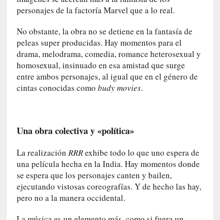
a
personajes de la factoría Marvel que a lo real.
]
«
No obstante, la obra no se detiene en la fantasía de
L
peleas super producidas. Hay momentos para el
o
drama, melodrama, comedia, romance heterosexual y
p
homosexual, insinuado en esa amistad que surge
r
entre ambos personajes, al igual que en el género de
o
cintas conocidas como
budy movies
.
h
i
b
i
Una obra colectiva y «política»
d
o
La realización
RRR
exhibe todo lo que uno espera de
»
una película hecha en la India. Hay momentos donde
:
se espera que los personajes canten y bailen,
L
ejecutando vistosas coreografías. Y de hecho las hay,
a
pero no a la manera occidental.
s
v
La música es un elemento más, como si fuera un