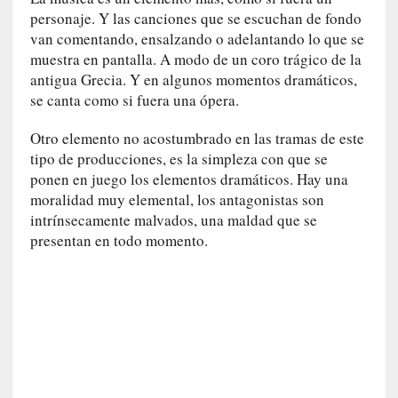
i
personaje. Y las canciones que se escuchan de fondo
r
van comentando, ensalzando o adelantando lo que se
t
muestra en pantalla. A modo de un coro trágico de la
u
antigua Grecia. Y en algunos momentos dramáticos,
d
se canta como si fuera una ópera.
e
s
Otro elemento no acostumbrado en las tramas de este
y
tipo de producciones, es la simpleza con que se
d
ponen en juego los elementos dramáticos. Hay una
e
f
moralidad muy elemental, los antagonistas son
e
intrínsecamente malvados, una maldad que se
c
presentan en todo momento.
t
o
s
d
e
l
a
n