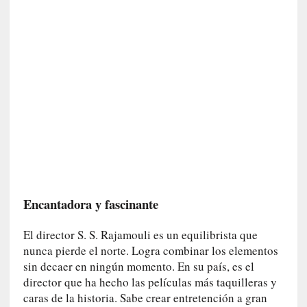
s
[
C
o
n
c
i
e
r
t
o
]
Encantadora y fascinante
E
l
El director S. S. Rajamouli es un equilibrista que
m
nunca pierde el norte. Logra combinar los elementos
a
e
sin decaer en ningún momento. En su país, es el
s
director que ha hecho las películas más taquilleras y
t
caras de la historia. Sabe crear entretención a gran