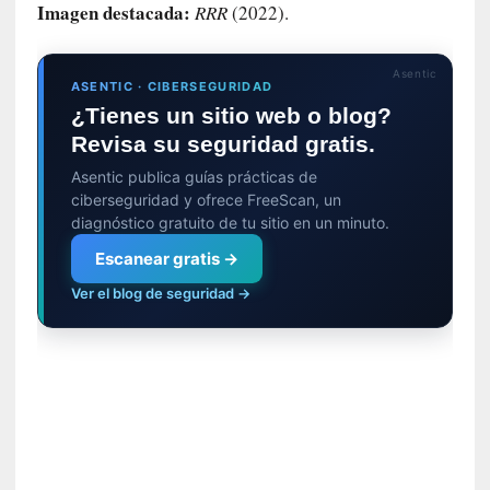
Imagen destacada:
RRR
(2022).
a
m
á
Asentic
s
ASENTIC · CIBERSEGURIDAD
n
¿Tienes un sitio web o blog?
e
Revisa su seguridad gratis.
c
Asentic publica guías prácticas de
e
ciberseguridad y ofrece FreeScan, un
s
diagnóstico gratuito de tu sitio en un minuto.
a
r
Escanear gratis →
i
Ver el blog de seguridad →
o
q
u
e
e
m
a
n