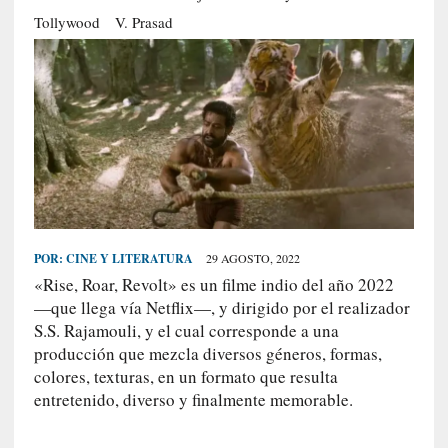
S
Tollywood
V. Prasad
R
E
C
I
E
N
T
E
S
POR:
CINE Y LITERATURA
29 AGOSTO, 2022
«Rise, Roar, Revolt» es un filme indio del año 2022
—que llega vía Netflix—, y dirigido por el realizador
[
S.S. Rajamouli, y el cual corresponde a una
C
producción que mezcla diversos géneros, formas,
r
colores, texturas, en un formato que resulta
í
entretenido, diverso y finalmente memorable.
t
i