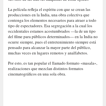
y
:
La película refleja el espíritu con que se crean las
L
producciones en la India, una obra colectiva que
a
contenga los elementos necesarios para atraer a todo
s
tipo de espectadores. Esa segregación a la cual los
m
occidentales estamos acostumbrados —la de un tipo
e
del filme para públicos determinados— en la India no
m
o
ocurre siempre, pues el entretenimiento siempre está
r
pensado para alcanzar la mayor parte del público,
i
muchas veces en lugares remotos y analfabetos.
a
s
Por esto, es tan popular el llamado formato «masala»,
n
realizaciones que mezclan distintos formatos
o
cinematográficos en una sola obra.
v
e
l
a
d
a