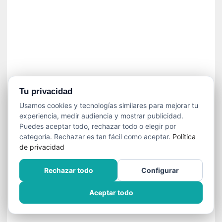
»
:
L
a
m
e
m
o
r
Tu privacidad
i
Usamos cookies y tecnologías similares para mejorar tu
a
experiencia, medir audiencia y mostrar publicidad.
d
Puedes aceptar todo, rechazar todo o elegir por
e
categoría. Rechazar es tan fácil como aceptar.
Política
l
de privacidad
o
s
Rechazar todo
Configurar
c
u
Aceptar todo
e
r
p