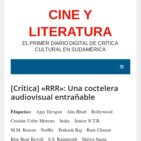
Saltar
CINE Y
al
contenido
LITERATURA
EL PRIMER DIARIO DIGITAL DE CRÍTICA
CULTURAL EN SUDAMÉRICA
MENÚ
[Crítica] «RRR»: Una coctelera
E
audiovisual entrañable
N
T
Etiquetas:
Ajay Devgan
Alia Bhatt
Bollywood
R
Cristián Uribe Moreno
India
Junior N.T.R.
A
M.M. Kreem
Netflix
Prakash Raj
Ram Charan
D
Rise Roar Revolt
S.S. Rajamouli
Shriya Saran
A