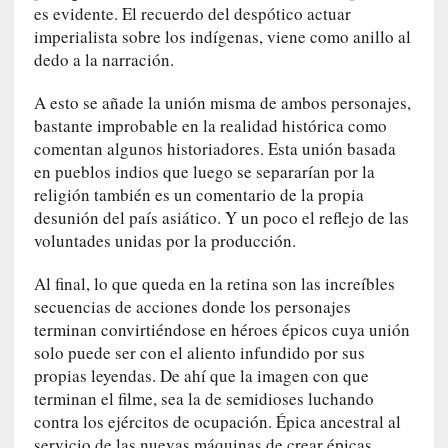
n
es evidente. El recuerdo del despótico actuar
i
imperialista sobre los indígenas, viene como anillo al
c
dedo a la narración.
a
]
A esto se añade la unión misma de ambos personajes,
P
bastante improbable en la realidad histórica como
a
comentan algunos historiadores. Esta unión basada
l
en pueblos indios que luego se separarían por la
a
religión también es un comentario de la propia
b
desunión del país asiático. Y un poco el reflejo de las
r
voluntades unidas por la producción.
a
s
Al final, lo que queda en la retina son las increíbles
d
secuencias de acciones donde los personajes
e
terminan convirtiéndose en héroes épicos cuya unión
V
solo puede ser con el aliento infundido por sus
a
propias leyendas. De ahí que la imagen con que
l
terminan el filme, sea la de semidioses luchando
é
contra los ejércitos de ocupación. Épica ancestral al
r
servicio de las nuevas máquinas de crear épicas.