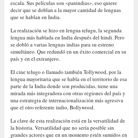
r
escala. Sus películas son «panindias», eso quiere
o
decir que se doblan a la mayor cantidad de lenguas
P
que se hablan en India.
a
s
La realización se hizo en lengua telugu, la segunda
c
lengua más hablada en India después del hindi. Pero
a
se dobló a varias lenguas indias para su estreno
l
simultáneo. Que redundó en un éxito comercial en su
G
país y en el extranjero.
a
l
El cine telugo o llamado también Tollywood, por la
l
lengua mayoritaria que se habla en el territorio de esa
o
parte de la India donde son producidas, tiene una
i
mirada más integradora con otras regiones del país y
s
una estrategia de internacionalización más agresiva
d
que el otro referente indio, Bollywood.
e
b
La clave de esta realización está en la versatilidad de
u
la historia. Versatilidad que no sería posible sin
t
grandes actores que en un momento estén sumidos en
a