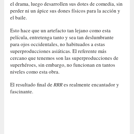
el drama, luego desarrollen sus dotes de comedia, sin
c
perder ni un ápice sus dones físicos para la acción y
o
el baile.
n
l
Esto hace que un artefacto tan lejano como esta
a
película, entretenga tanto y sea tan deslumbrante
O
para ojos occidentales, no habituados a estas
r
superproducciones asiáticas. El referente más
q
cercano que tenemos son las superproducciones de
u
superhéroes, sin embargo, no funcionan en tantos
e
niveles como esta obra.
s
t
El resultado final de
RRR
es realmente encantador y
a
fascinante.
S
i
n
f
ó
n
i