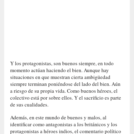
a
t
u
r
a
l
e
z
a
Y los protagonistas, son buenos siempre, en todo
h
momento actúan haciendo el bien. Aunque hay
u
situaciones en que muestran cierta ambigüedad
m
siempre terminan poniéndose del lado del bien. Aún
a
a riesgo de su propia vida. Como buenos héroes, el
n
a
colectivo está por sobre ellos. Y el sacrificio es parte
de sus cualidades.
[
C
Además, en este mundo de buenos y malos, al
r
identificar como antagonistas a los británicos y los
ó
protagonistas a héroes indios, el comentario político