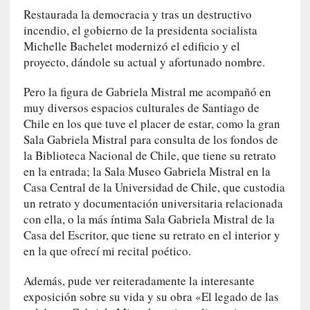
y
Restaurada la democracia y tras un destructivo
:
incendio, el gobierno de la presidenta socialista
L
Michelle Bachelet modernizó el edificio y el
a
s
proyecto, dándole su actual y afortunado nombre.
m
Pero la figura de Gabriela Mistral me acompañó en
e
m
muy diversos espacios culturales de Santiago de
o
Chile en los que tuve el placer de estar, como la gran
r
Sala Gabriela Mistral para consulta de los fondos de
i
la Biblioteca Nacional de Chile, que tiene su retrato
a
en la entrada; la Sala Museo Gabriela Mistral en la
s
Casa Central de la Universidad de Chile, que custodia
n
un retrato y documentación universitaria relacionada
o
con ella, o la más íntima Sala Gabriela Mistral de la
v
Casa del Escritor, que tiene su retrato en el interior y
e
en la que ofrecí mi recital poético.
l
a
Además, pude ver reiteradamente la interesante
d
exposición sobre su vida y su obra «El legado de las
a