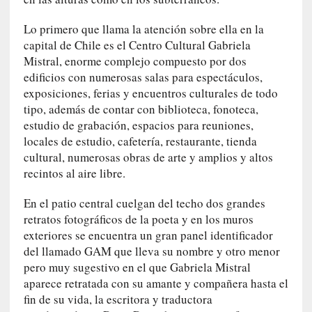
a
]
Lo primero que llama la atención sobre ella en la
«
capital de Chile es el Centro Cultural Gabriela
L
Mistral, enorme complejo compuesto por dos
o
edificios con numerosas salas para espectáculos,
p
exposiciones, ferias y encuentros culturales de todo
r
tipo, además de contar con biblioteca, fonoteca,
o
estudio de grabación, espacios para reuniones,
h
locales de estudio, cafetería, restaurante, tienda
i
cultural, numerosas obras de arte y amplios y altos
b
recintos al aire libre.
i
d
En el patio central cuelgan del techo dos grandes
o
retratos fotográficos de la poeta y en los muros
»
exteriores se encuentra un gran panel identificador
:
del llamado GAM que lleva su nombre y otro menor
L
pero muy sugestivo en el que Gabriela Mistral
a
aparece retratada con su amante y compañera hasta el
s
fin de su vida, la escritora y traductora
v