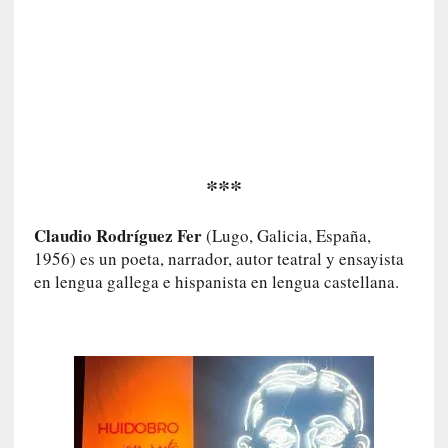
a
n
u
a
l
e
s
»
***
[
Claudio Rodríguez Fer
(Lugo, Galicia, España,
E
1956) es un poeta, narrador, autor teatral y ensayista
n
en lengua gallega e hispanista en lengua castellana.
s
a
y
o
]
«
E
n