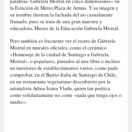
palabras: Gabriela Mistral en cinco dimensiones» en
s
la Estación de Metro Plaza de Armas. Y su imagen y
su nombre ilustran la fachada del no casualmente
[
llamado, pues se trata de una gran maestra y
C
educadora, Museo de la Educación Gabriela Mistral.
o
n
Pero también es frecuente ver el rostro de Gabriela
c
Mistral en murales oficiales, como el cerámico
i
«Homenaje de la ciudad de Santiago a Gabriela
e
Mistral», o populares, pintados al aire libre o incluso
r
en interiores de establecimientos varios, como pude
t
comprobar, en el Barrio Italia de Santiago de Chile,
o
en un restaurante vegetariano descubierto por la
]
animalista Adina Ioana Vladu, quien tan poética
E
l
como solidariamente no come «nada que tenga ojos o
m
madre».
a
e
s
t