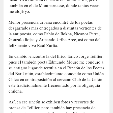
n
también en el de Montparnasse, donde tantas veces
t
me alojé yo.
r
e
Menor presencia urbana encontré de los poetas
v
desgarrados más entregados a distintas vertientes de
i
la antipoesía, como Pablo de Rokha, Nicanor Parra,
s
Gonzalo Rojas y Armando Uribe Arce, así como del
t
felizmente vivo Raúl Zurita.
a
]
En cambio, encontré la del lírico lárico Jorge Teillier,
A
pues el también poeta Edmundo Moure me condujo a
l
su antiguo lugar de tertulia en el Rincón de los Poetas
f
del Bar Unión, establecimiento conocido como Unión
o
Chica en contraposición al cercano Club de la Unión,
n
este tradicionalmente frecuentado por la oligarquía
s
o
chilena.
M
Así, en ese rincón se exhiben fotos y recortes de
a
t
prensa de Teillier, pero también hay presencia de