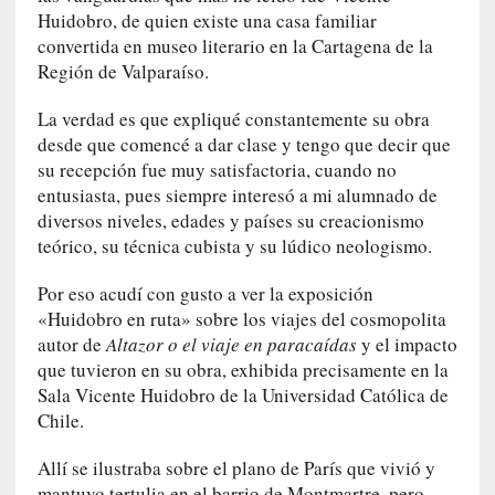
i
Huidobro, de quien existe una casa familiar
d
convertida en museo literario en la Cartagena de la
a
Región de Valparaíso.
d
d
La verdad es que expliqué constantemente su obra
e
desde que comencé a dar clase y tengo que decir que
l
su recepción fue muy satisfactoria, cuando no
a
entusiasta, pues siempre interesó a mi alumnado de
v
diversos niveles, edades y países su creacionismo
i
teórico, su técnica cubista y su lúdico neologismo.
o
l
Por eso acudí con gusto a ver la exposición
e
«Huidobro en ruta» sobre los viajes del cosmopolita
n
autor de
Altazor o el viaje en paracaídas
y el impacto
c
que tuvieron en su obra, exhibida precisamente en la
i
Sala Vicente Huidobro de la Universidad Católica de
a
Chile.
[
Allí se ilustraba sobre el plano de París que vivió y
E
mantuvo tertulia en el barrio de Montmartre, pero