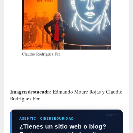
c
o
n
v
e
r
s
a
Claudio Rodríguez Fer
c
i
ó
n
c
o
Imagen destacada:
Edmundo Moure Rojas y Claudio
n
Rodríguez Fer.
H
a
n
Asentic
ASENTIC · CIBERSEGURIDAD
s
¿Tienes un sitio web o blog?
-