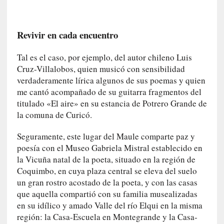
c
a
N
Revivir en cada encuentro
a
c
Tal es el caso, por ejemplo, del autor chileno Luis
i
Cruz-Villalobos, quien musicó con sensibilidad
o
verdaderamente lírica algunos de sus poemas y quien
n
me cantó acompañado de su guitarra fragmentos del
a
titulado «El aire» en su estancia de Potrero Grande de
l
la comuna de Curicó.
[
Seguramente, este lugar del Maule comparte paz y
E
poesía con el Museo Gabriela Mistral establecido en
n
la Vicuña natal de la poeta, situado en la región de
s
a
Coquimbo, en cuya plaza central se eleva del suelo
y
un gran rostro acostado de la poeta, y con las casas
o
que aquella compartió con su familia musealizadas
]
en su idílico y amado Valle del río Elqui en la misma
«
región: la Casa-Escuela en Montegrande y la Casa-