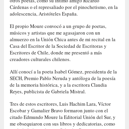
u
otros poetas, como su íntimo amigo Ricardo
s
Cárdenas o el represaliado por el pinochetismo, en la
S
adolescencia, Aristóteles España.
a
n
El propio Moure convocó a un grupo de poetas,
t
músicos y artistas que me agasajaron con un
a
almuerzo en la Unión Chica antes de mi recital en la
C
Casa del Escritor de la Sociedad de Escritoras y
r
Escritores de Chile, donde me presentó a más
u
creadores culturales chilenos.
z
:
Allí conocí a la poeta Isabel Gómez, presidenta de la
«
SECH, Premio Pablo Neruda y antóloga de la poesía
N
de la memoria histórica, y a la escritora Claudia
o
Reyes, publicista de Gabriela Mistral.
h
a
Tres de estos escritores, Luis Hachim Lara, Víctor
y
Escobar y Gamalier Bravo formaron junto con el
n
citado Edmundo Moure la Editorial Unión del Sur, y
a
me obsequiaron con sus libros y dedicatorias, como
d