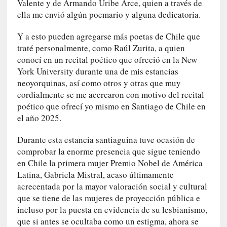
Valente y de Armando Uribe Arce, quien a través de
l
ella me envió algún poemario y alguna dedicatoria.
i
d
Y a esto pueden agregarse más poetas de Chile que
a
traté personalmente, como Raúl Zurita, a quien
d
e
conocí en un recital poético que ofreció en la New
s
York University durante una de mis estancias
q
neoyorquinas, así como otros y otras que muy
u
cordialmente se me acercaron con motivo del recital
e
poético que ofrecí yo mismo en Santiago de Chile en
l
el año 2025.
o
s
Durante esta estancia santiaguina tuve ocasión de
a
comprobar la enorme presencia que sigue teniendo
d
en Chile la primera mujer Premio Nobel de América
u
Latina, Gabriela Mistral, acaso últimamente
l
acrecentada por la mayor valoración social y cultural
t
que se tiene de las mujeres de proyección pública e
o
incluso por la puesta en evidencia de su lesbianismo,
s
que si antes se ocultaba como un estigma, ahora se
e