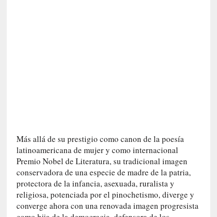
r
o
P
a
s
c
a
l
G
a
l
l
o
Más allá de su prestigio como canon de la poesía
i
latinoamericana de mujer y como internacional
s
Premio Nobel de Literatura, su tradicional imagen
d
conservadora de una especie de madre de la patria,
e
protectora de la infancia, asexuada, ruralista y
b
religiosa, potenciada por el pinochetismo, diverge y
u
t
converge ahora con una renovada imagen progresista
a
como hija de la democracia, defensora de los