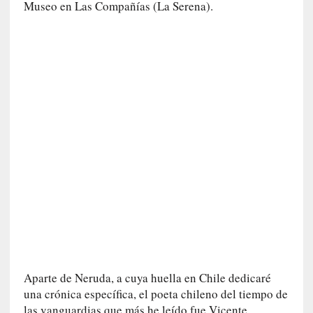
E
Museo en Las Compañías (La Serena).
l
e
x
t
r
a
n
j
e
r
o
»
:
L
a
b
a
Aparte de Neruda, a cuya huella en Chile dedicaré
n
una crónica específica, el poeta chileno del tiempo de
a
l
las vanguardias que más he leído fue Vicente