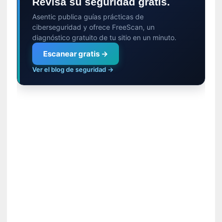
G
Revisa su seguridad gratis.
e
Asentic publica guías prácticas de
o
ciberseguridad y ofrece FreeScan, un
r
diagnóstico gratuito de tu sitio en un minuto.
g
Escanear gratis →
G
a
Ver el blog de seguridad →
d
a
m
e
r
»
:
E
s
e
e
n
c
o