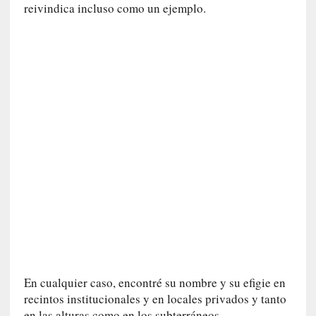
reivindica incluso como un ejemplo.
v
i
t
a
n
n
o
m
b
r
a
r
[
C
r
í
t
En cualquier caso, encontré su nombre y su efigie en
i
recintos institucionales y en locales privados y tanto
c
en las alturas como en los subterráneos.