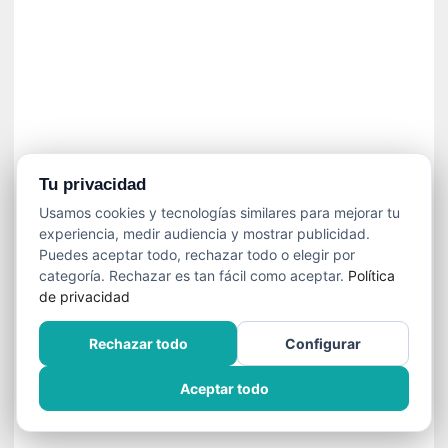
»
:
L
a
m
e
m
o
r
Tu privacidad
i
Usamos cookies y tecnologías similares para mejorar tu
a
experiencia, medir audiencia y mostrar publicidad.
d
Puedes aceptar todo, rechazar todo o elegir por
e
categoría. Rechazar es tan fácil como aceptar.
Política
l
de privacidad
o
s
Rechazar todo
Configurar
c
u
Aceptar todo
e
r
p