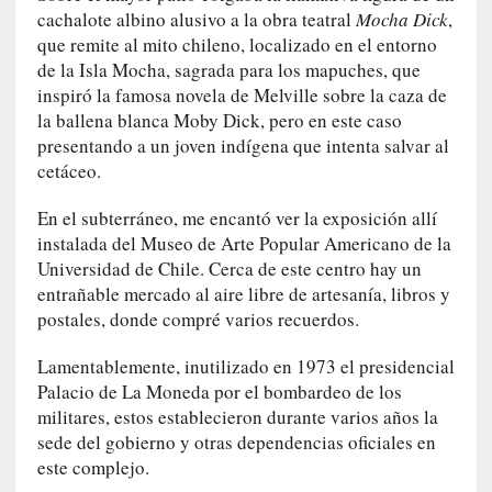
n
cachalote albino alusivo a la obra teatral
Mocha Dick
,
i
que remite al mito chileno, localizado en el entorno
c
de la Isla Mocha, sagrada para los mapuches, que
a
inspiró la famosa novela de Melville sobre la caza de
]
la ballena blanca Moby Dick, pero en este caso
P
presentando a un joven indígena que intenta salvar al
a
cetáceo.
l
a
En el subterráneo, me encantó ver la exposición allí
b
instalada del Museo de Arte Popular Americano de la
r
Universidad de Chile. Cerca de este centro hay un
a
entrañable mercado al aire libre de artesanía, libros y
s
postales, donde compré varios recuerdos.
d
e
Lamentablemente, inutilizado en 1973 el presidencial
V
Palacio de La Moneda por el bombardeo de los
a
militares, estos establecieron durante varios años la
l
sede del gobierno y otras dependencias oficiales en
é
este complejo.
r