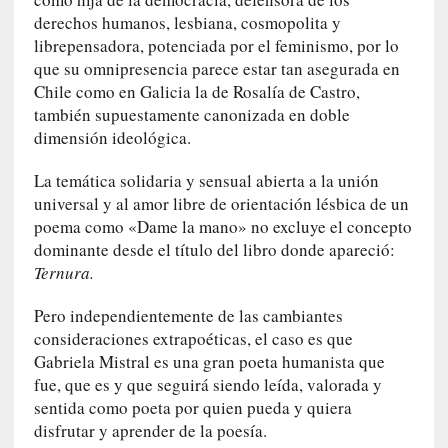
c
derechos humanos, lesbiana, cosmopolita y
o
librepensadora, potenciada por el feminismo, por lo
n
que su omnipresencia parece estar tan asegurada en
l
Chile como en Galicia la de Rosalía de Castro,
a
también supuestamente canonizada en doble
O
dimensión ideológica.
r
q
La temática solidaria y sensual abierta a la unión
u
universal y al amor libre de orientación lésbica de un
e
poema como «Dame la mano» no excluye el concepto
s
dominante desde el título del libro donde apareció:
t
Ternura.
a
S
Pero independientemente de las cambiantes
i
consideraciones extrapoéticas, el caso es que
n
Gabriela Mistral es una gran poeta humanista que
f
fue, que es y que seguirá siendo leída, valorada y
ó
sentida como poeta por quien pueda y quiera
n
disfrutar y aprender de la poesía.
i