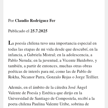
c
o
s
a
Claudio Rodríguez Fer
Por
s
i
25.7.2025
Publicado el
n
v
L
a poesía chilena tuvo una importancia especial en
i
todas las etapas de mi vida desde que descubrí, en la
s
infancia, a Gabriela Mistral; en la adolescencia, a
i
Pablo Neruda; en la juventud, a Vicente Huidobro, y
b
también, a partir de entonces, muchas otras obras
l
poéticas de interés para mí, como las de Pablo de
e
Rokha, Nicanor Parra, Gonzalo Rojas o Jorge Teillier.
s
»
Además, en el ámbito de la cátedra José Ángel
:
Valente de Poesía y Estética que dirijo en la
R
Universidad de Santiago de Compostela, recibí a la
e
poeta chilena Paulina Valente Uribe, sobrina de
a