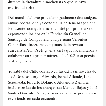
c
durante la dictadura pinochetista y que se hizo
i
escritor al volver.
p
a
Del mundo del arte proceden igualmente dos amigas,
r
ambas poetas, que ya conocía: la chilena Magdalena
a
Benavente, con quien me encontré por primera vez
l
exponiendo los dos en la Fundación Granell de
l
Santiago de Compostela, y la peruana Verónica
e
Cabanillas, directoras conjuntas de la revista
n
surrealista
Honidi Magazine
, en la que me invitaron a
g
colaborar en su primer número, de 2022, con poesía
u
verbal y visual.
a
j
Yo sabía del Chile contado en las exitosas novelas de
e
José Donoso, Jorge Edwards, Isabel Allende, Luis
d
Sepúlveda, Roberto Bolaño o Alejandro Zambra,
e
incluso en las de los anarquistas Manuel Rojas y José
s
Santos González Vera, pero no del que se podía vivir
u
reviviendo en cada encuentro.
s
m