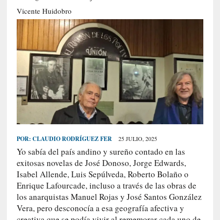
S
Vicente Huidobro
R
E
C
I
E
N
T
E
S
POR:
CLAUDIO RODRÍGUEZ FER
25 JULIO, 2025
Yo sabía del país andino y sureño contado en las
[
exitosas novelas de José Donoso, Jorge Edwards,
C
Isabel Allende, Luis Sepúlveda, Roberto Bolaño o
r
Enrique Lafourcade, incluso a través de las obras de
í
los anarquistas Manuel Rojas y José Santos González
t
Vera, pero desconocía a esa geografía afectiva y
i
creativa que se podía vivir al rememorar cada uno de