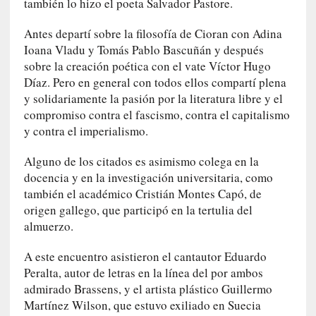
también lo hizo el poeta Salvador Pastore.
a
m
Antes departí sobre la filosofía de Cioran con Adina
á
Ioana Vladu y Tomás Pablo Bascuñán y después
s
sobre la creación poética con el vate Víctor Hugo
n
Díaz. Pero en general con todos ellos compartí plena
e
y solidariamente la pasión por la literatura libre y el
c
compromiso contra el fascismo, contra el capitalismo
e
y contra el imperialismo.
s
a
Alguno de los citados es asimismo colega en la
r
docencia y en la investigación universitaria, como
i
también el académico Cristián Montes Capó, de
o
origen gallego, que participó en la tertulia del
q
almuerzo.
u
e
A este encuentro asistieron el cantautor Eduardo
e
Peralta, autor de letras en la línea del por ambos
m
admirado Brassens, y el artista plástico Guillermo
a
n
Martínez Wilson, que estuvo exiliado en Suecia