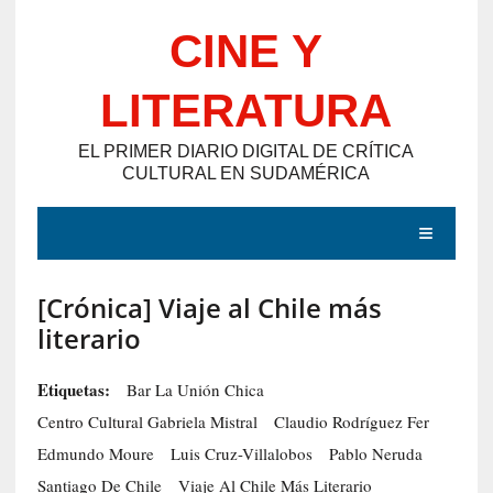
Saltar
CINE Y
al
contenido
LITERATURA
EL PRIMER DIARIO DIGITAL DE CRÍTICA
CULTURAL EN SUDAMÉRICA
MENÚ
[Crónica] Viaje al Chile más
E
literario
N
T
Etiquetas:
Bar La Unión Chica
R
Centro Cultural Gabriela Mistral
Claudio Rodríguez Fer
A
Edmundo Moure
Luis Cruz-Villalobos
Pablo Neruda
D
Santiago De Chile
Viaje Al Chile Más Literario
A