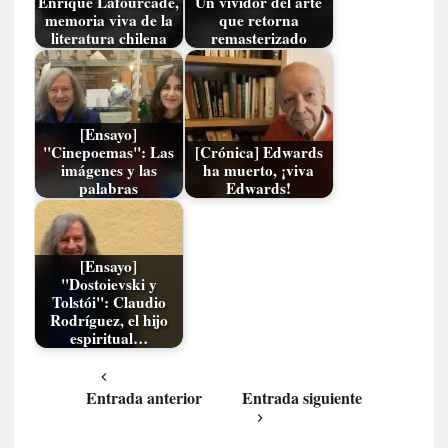
Enrique Lafourcade,
Un vividor del arte
t
memoria viva de la
que retorna
i
literatura chilena
remasterizado
c
a
]
«
[Ensayo]
C
"Cinepoemas": Las
[Crónica] Edwards
o
imágenes y las
ha muerto, ¡viva
r
palabras
Edwards!
t
o
M
[Ensayo]
a
"Dostoievski y
l
Tolstói": Claudio
t
Rodríguez, el hijo
espiritual…
é
s
»
Entrada anterior
Entrada siguiente
:
U