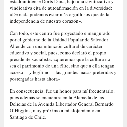
i
estadounidense Doris Dana, bajo una significativa y
r
vindicativa cita de autoafirmación en la diversidad:
t
«De nada podemos estar más orgullosos que de la
u
independencia de nuestro corazón».
d
e
Con todo, este centro fue proyectado e inaugurado
s
por el gobierno de la Unidad Popular de Salvador
y
Allende con una intención cultural de carácter
d
educativo y social, pues, como declaró el propio
e
presidente socialista: «queremos que la cultura no
f
sea el patrimonio de una élite, sino que a ella tengan
e
acceso —y legítimo— las grandes masas preteridas y
c
postergadas hasta ahora».
t
o
En consecuencia, fue un honor para mí frecuentarlo,
s
pues además se encuentra en la Alameda de las
d
Delicias de la Avenida Libertador General Bernardo
e
O’Higgins, muy próximo a mi alojamiento en
l
Santiago de Chile.
a
n