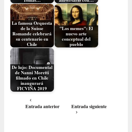
Tomás…
aniversario con…
o
P
a
s
La famosa Orquesta
c
de la Suisse
"Los memes": El
a
Romande celebrará
nuevo arte
su centenario en
conceptual del
l
Chile
pueblo
G
a
l
l
De lujo: Documental
o
de Nanni Moretti
filmado en Chile
i
inaugurará
s
FICVIÑA 2019
d
e
b
Entrada anterior
Entrada siguiente
u
t
a
c