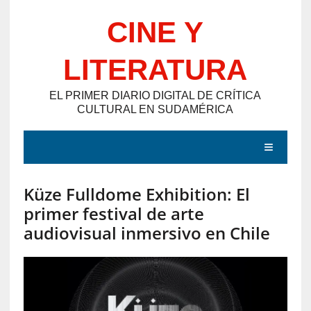
Saltar
CINE Y
al
contenido
LITERATURA
EL PRIMER DIARIO DIGITAL DE CRÍTICA
CULTURAL EN SUDAMÉRICA
MENÚ
Küze Fulldome Exhibition: El
E
primer festival de arte
N
audiovisual inmersivo en Chile
T
R
A
D
A