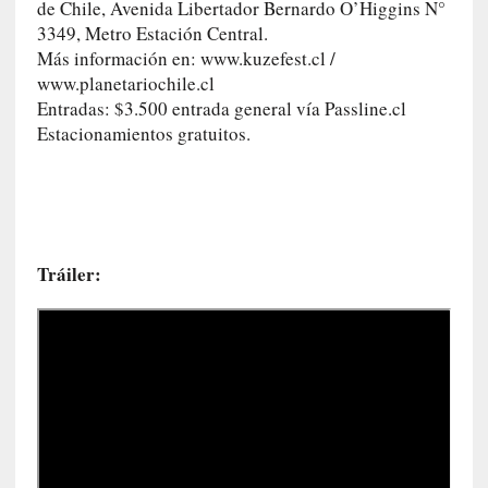
de Chile, Avenida Libertador Bernardo O’Higgins N°
t
3349, Metro Estación Central.
u
Más información en: www.kuzefest.cl /
r
www.planetariochile.cl
a
Entradas: $3.500 entrada general vía Passline.cl
l
Estacionamientos gratuitos.
e
z
a
h
u
m
Tráiler:
a
n
a
[
C
r
ó
n