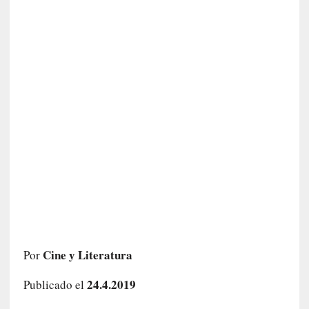
c
a
]
«
I
m
p
a
c
t
o
m
o
r
t
a
l
Cine y Literatura
Por
»
:
24.4.2019
Publicado el
U
n