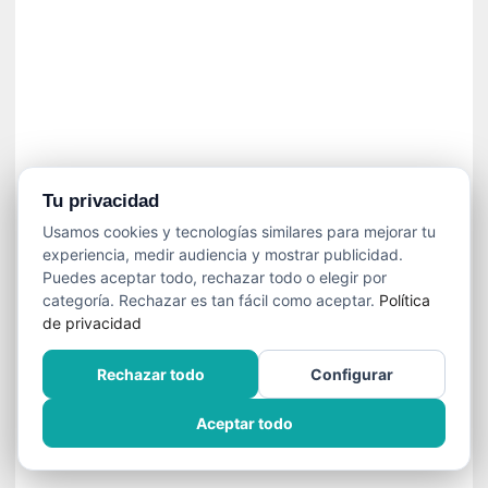
]
C
o
n
I
b
a
r
r
Tu privacidad
a
Usamos cookies y tecnologías similares para mejorar tu
e
experiencia, medir audiencia y mostrar publicidad.
n
Puedes aceptar todo, rechazar todo o elegir por
L
categoría. Rechazar es tan fácil como aceptar.
Política
a
de privacidad
E
s
Rechazar todo
Configurar
c
a
Aceptar todo
l
a
d