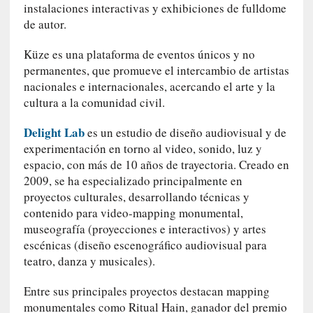
instalaciones interactivas y exhibiciones de fulldome
o
s
de autor.
a
Küze es una plataforma de eventos únicos y no
s
i
permanentes, que promueve el intercambio de artistas
n
nacionales e internacionales, acercando el arte y la
v
cultura a la comunidad civil.
i
s
Delight Lab
es un estudio de diseño audiovisual y de
i
experimentación en torno al video, sonido, luz y
b
espacio, con más de 10 años de trayectoria. Creado en
l
2009, se ha especializado principalmente en
e
proyectos culturales, desarrollando técnicas y
s
contenido para video-mapping monumental,
»
museografía (proyecciones e interactivos) y artes
:
escénicas (diseño escenográfico audiovisual para
R
teatro, danza y musicales).
e
a
Entre sus principales proyectos destacan mapping
l
monumentales como Ritual Hain, ganador del premio