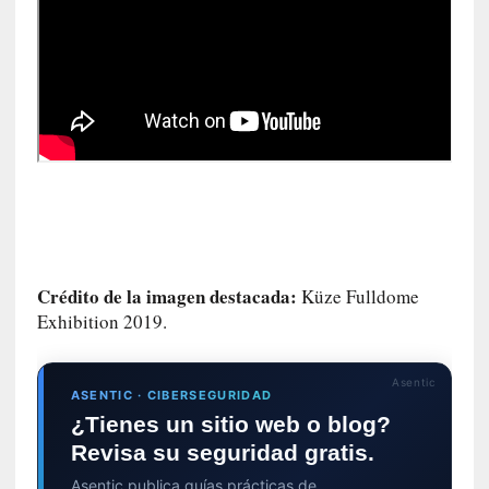
i
c
a
]
P
a
l
a
b
r
a
s
Crédito de la imagen destacada:
d
Küze Fulldome
e
Exhibition 2019.
V
a
Asentic
l
ASENTIC · CIBERSEGURIDAD
é
¿Tienes un sitio web o blog?
r
Revisa su seguridad gratis.
y
:
Asentic publica guías prácticas de