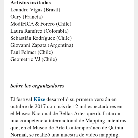
Artistas invitados
]
Leandro Vigas (Brasil)
«
Oury (Francia)
L
ModiFICA & Forero (Chile)
a
Laura Ramírez (Colombia)
n
Sebastián Rodríguez (Chile)
a
Giovanni Zapata (Argentina)
t
Paul Felmer (Chile)
u
Geometric VJ (Chile)
r
a
l
e
Sobre los organizadores
z
a
Küze
El festival
desarrolló su primera versión en
d
octubre de 2017 con más de 12 mil espectadores en
e
el Museo Nacional de Bellas Artes que disfrutaron
l
una competencia internacional de Mapping, mientras
a
que, en el Museo de Arte Contemporáneo de Quinta
s
Normal, se realizó una muestra de video mapping,
c