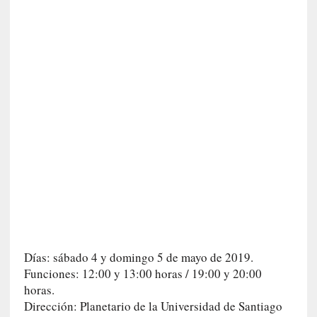
r
t
u
d
e
s
y
d
e
f
e
c
t
o
s
d
e
Días: sábado 4 y domingo 5 de mayo de 2019.
l
Funciones: 12:00 y 13:00 horas / 19:00 y 20:00
a
horas.
n
Dirección: Planetario de la Universidad de Santiago
a