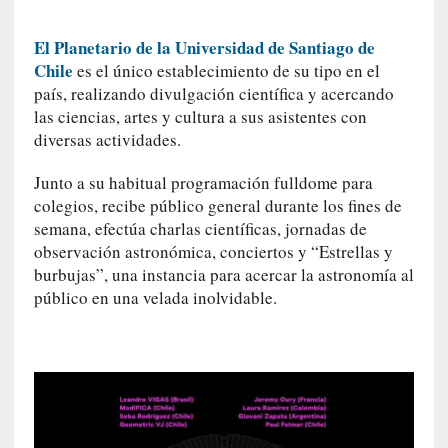
i
t
El Planetario de la Universidad de Santiago de
a
Chile
es el único establecimiento de su tipo en el
n
país, realizando divulgación científica y acercando
n
las ciencias, artes y cultura a sus asistentes con
o
diversas actividades.
m
b
Junto a su habitual programación fulldome para
r
colegios, recibe público general durante los fines de
a
semana, efectúa charlas científicas, jornadas de
r
observación astronómica, conciertos y “Estrellas y
burbujas”, una instancia para acercar la astronomía al
[
público en una velada inolvidable.
C
r
í
t
i
c
a