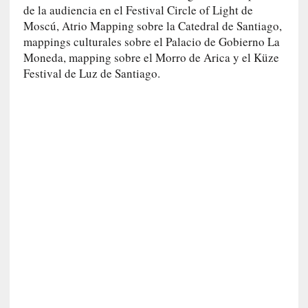
i
de la audiencia en el Festival Circle of Light de
d
Moscú, Atrio Mapping sobre la Catedral de Santiago,
a
mappings culturales sobre el Palacio de Gobierno La
d
Moneda, mapping sobre el Morro de Arica y el Küze
e
Festival de Luz de Santiago.
s
q
u
e
l
o
s
a
d
u
l
t
o
s
e
v