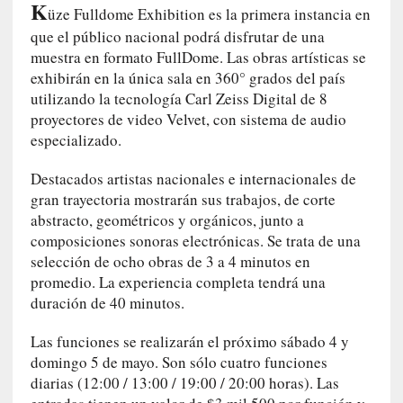
K
t
üze Fulldome Exhibition es la primera instancia en
r
que el público nacional podrá disfrutar de una
á
muestra en formato FullDome. Las obras artísticas se
i
exhibirán en la única sala en 360° grados del país
l
utilizando la tecnología Carl Zeiss Digital de 8
e
proyectores de video Velvet, con sistema de audio
r
especializado.
q
u
Destacados artistas nacionales e internacionales de
e
gran trayectoria mostrarán sus trabajos, de corte
s
abstracto, geométricos y orgánicos, junto a
e
composiciones sonoras electrónicas. Se trata de una
e
selección de ocho obras de 3 a 4 minutos en
x
promedio. La experiencia completa tendrá una
t
duración de 40 minutos.
i
e
Las funciones se realizarán el próximo sábado 4 y
n
domingo 5 de mayo. Son sólo cuatro funciones
d
diarias (12:00 / 13:00 / 19:00 / 20:00 horas). Las
e