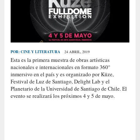
S
R
E
C
I
E
POR:
CINE Y LITERATURA
24 ABRIL, 2019
N
Esta es la primera muestra de obras artísticas
T
nacionales e internacionales en formato 360°
E
inmersivo en el país y es organizado por Küze,
S
Festival de Luz de Santiago, Delight Lab y el
Planetario de la Universidad de Santiago de Chile. El
evento se realizará los próximos 4 y 5 de mayo.
[
C
r
í
t
i