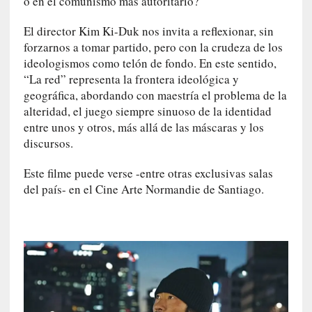
o en el comunismo más autoritario?
d
e
El director Kim Ki-Duk nos invita a reflexionar, sin
p
forzarnos a tomar partido, pero con la crudeza de los
o
ideologismos como telón de fondo. En este sentido,
r
“La red” representa la frontera ideológica y
9
0
geográfica, abordando con maestría el problema de la
m
alteridad, el juego siempre sinuoso de la identidad
i
entre unos y otros, más allá de las máscaras y los
n
discursos.
u
t
Este filme puede verse -entre otras exclusivas salas
o
del país- en el Cine Arte Normandie de Santiago.
s
[
C
r
í
t
i