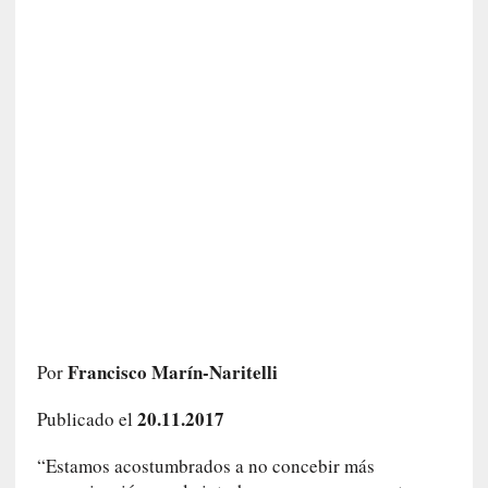
o
]
«
E
n
t
r
a
e
l
f
a
n
t
a
s
Francisco Marín-Naritelli
Por
m
a
20.11.2017
Publicado el
»
:
“Estamos acostumbrados a no concebir más
L