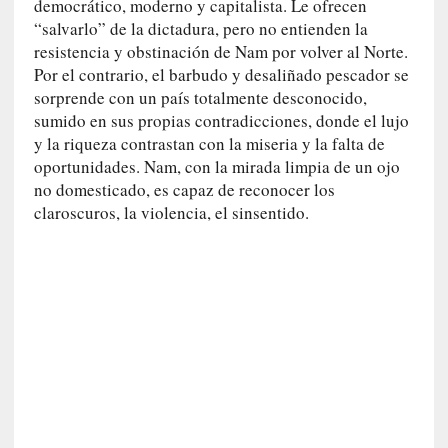
democrático, moderno y capitalista. Le ofrecen
i
“salvarlo” de la dictadura, pero no entienden la
c
resistencia y obstinación de Nam por volver al Norte.
a
Por el contrario, el barbudo y desaliñado pescador se
]
sorprende con un país totalmente desconocido,
«
sumido en sus propias contradicciones, donde el lujo
I
y la riqueza contrastan con la miseria y la falta de
m
oportunidades. Nam, con la mirada limpia de un ojo
p
no domesticado, es capaz de reconocer los
a
claroscuros, la violencia, el sinsentido.
c
t
o
m
o
r
t
a
l
»
: