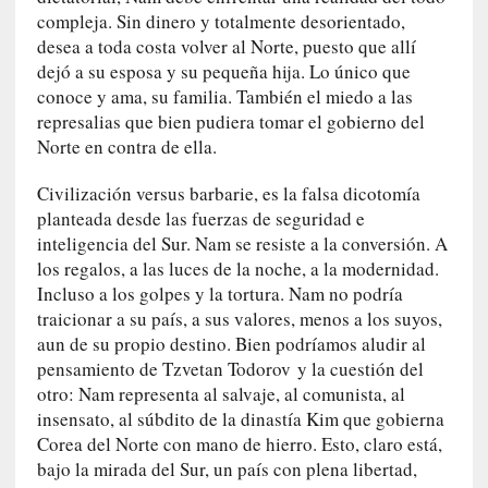
u
compleja. Sin dinero y totalmente desorientado,
n
desea a toda costa volver al Norte, puesto que allí
a
dejó a su esposa y su pequeña hija. Lo único que
v
conoce y ama, su familia. También el miedo a las
i
represalias que bien pudiera tomar el gobierno del
d
Norte en contra de ella.
a
c
Civilización versus barbarie, es la falsa dicotomía
o
planteada desde las fuerzas de seguridad e
n
inteligencia del Sur. Nam se resiste a la conversión. A
c
los regalos, a las luces de la noche, a la modernidad.
r
Incluso a los golpes y la tortura. Nam no podría
e
traicionar a su país, a sus valores, menos a los suyos,
t
a
aun de su propio destino. Bien podríamos aludir al
pensamiento de Tzvetan Todorov y la cuestión del
[
otro: Nam representa al salvaje, al comunista, al
C
insensato, al súbdito de la dinastía Kim que gobierna
r
Corea del Norte con mano de hierro. Esto, claro está,
í
bajo la mirada del Sur, un país con plena libertad,
t