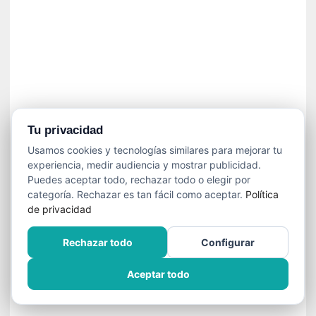
í
t
i
c
a
]
«
C
o
Tu privacidad
r
Usamos cookies y tecnologías similares para mejorar tu
t
experiencia, medir audiencia y mostrar publicidad.
o
Puedes aceptar todo, rechazar todo o elegir por
M
categoría. Rechazar es tan fácil como aceptar.
Política
a
de privacidad
l
t
Rechazar todo
Configurar
é
s
Aceptar todo
»
:
U