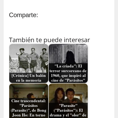
e
v
Comparte:
i
t
a
n
También te puede interesar
n
o
m
b
r
"La criada": El
a
terror surcoreano de
r
[Crónica] Un balón
1960, que inspiró al
en la memoria
cine de "Parásitos"
[
C
r
Cine trascendental:
í
"Parásitos
"Parasite"
t
(Parasite)", de Bong
("Parásitos"): El
i
Joon Ho: En torno
drama y el "olor" de