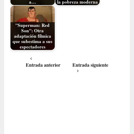
c
a…
la pobreza moderna
a
]
«
"Superman: Red
L
Son": Otra
o
adaptación fílmica
p
que subestima a sus
espectadores
r
o
h
Entrada anterior
Entrada siguiente
i
b
i
d
o
»
:
L
a
s
v