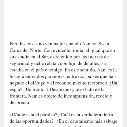
U
n
t
r
á
i
l
Pero las cosas no van mejor cuando Nam vuelve a
e
Corea del Norte. Con evidente ironía, al igual que en
r
su estadía en el Sur, es retenido por las fuerzas de
q
seguridad y debe relatar, con lujo de detalles, su
u
estadía en el país enemigo. En este sentido, Nam es la
e
bisagra entre dos paranoias, entre dos países que han
s
negado el diálogo y el reconocimiento recíproco. ¿Un
e
espía? ¿Un traidor? Desde uno y otro lado de la
e
frontera, Nam es objeto de incomprensión, recelo y
x
desprecio.
t
i
¿Dónde está el paraíso? ¿Cuál es la verdadera tierra
e
de las oportunidades? ¿En el capitalismo más salvaje
n