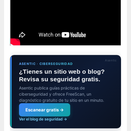
s
c
o
s
a
s
i
n
v
i
Asentic
ASENTIC · CIBERSEGURIDAD
s
¿Tienes un sitio web o blog?
i
Revisa su seguridad gratis.
b
l
Asentic publica guías prácticas de
e
ciberseguridad y ofrece FreeScan, un
s
diagnóstico gratuito de tu sitio en un minuto.
»
Escanear gratis →
:
R
Ver el blog de seguridad →
e