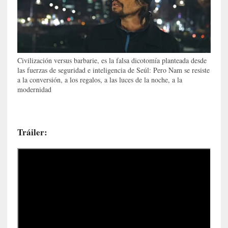
c
a
]
«
L
Civilización versus barbarie, es la falsa dicotomía planteada desde
a
las fuerzas de seguridad e inteligencia de Seúl: Pero Nam se resiste
n
a la conversión, a los regalos, a las luces de la noche, a la
a
modernidad
t
u
r
Tráiler:
a
l
e
z
a
d
e
l
a