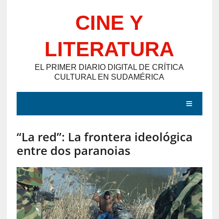
Saltar
CINE Y
al
contenido
LITERATURA
EL PRIMER DIARIO DIGITAL DE CRÍTICA
CULTURAL EN SUDAMÉRICA
MENÚ
“La red”: La frontera ideológica
E
entre dos paranoias
N
T
R
A
D
A