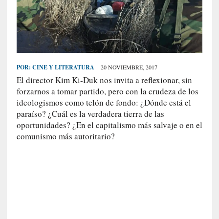
S
R
E
C
I
POR:
CINE Y LITERATURA
20 NOVIEMBRE, 2017
E
El director Kim Ki-Duk nos invita a reflexionar, sin
N
forzarnos a tomar partido, pero con la crudeza de los
T
ideologismos como telón de fondo: ¿Dónde está el
E
paraíso? ¿Cuál es la verdadera tierra de las
S
oportunidades? ¿En el capitalismo más salvaje o en el
comunismo más autoritario?
[
E
n
s
a
y