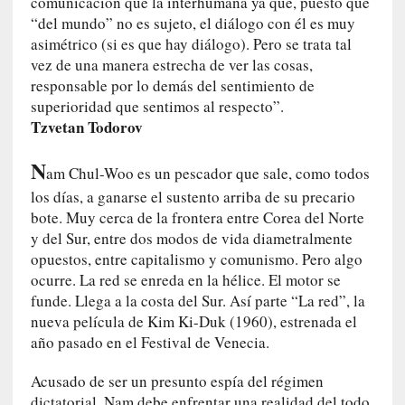
comunicación que la interhumana ya que, puesto que
a
“del mundo” no es sujeto, el diálogo con él es muy
h
asimétrico (si es que hay diálogo). Pero se trata tal
i
vez de una manera estrecha de ver las cosas,
s
responsable por lo demás del sentimiento de
t
superioridad que sentimos al respecto”.
o
Tzvetan Todorov
r
i
N
a
am Chul-Woo es un pescador que sale, como todos
f
los días, a ganarse el sustento arriba de su precario
i
bote. Muy cerca de la frontera entre Corea del Norte
l
y del Sur, entre dos modos de vida diametralmente
t
opuestos, entre capitalismo y comunismo. Pero algo
r
ocurre. La red se enreda en la hélice. El motor se
a
funde. Llega a la costa del Sur. Así parte “La red”, la
d
nueva película de Kim Ki-Duk (1960), estrenada el
a
año pasado en el Festival de Venecia.
p
o
Acusado de ser un presunto espía del régimen
r
dictatorial, Nam debe enfrentar una realidad del todo