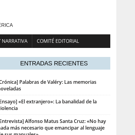
ÉRICA
Y NARRATIVA
COMITÉ EDITORIAL
ENTRADAS RECIENTES
[Crónica] Palabras de Valéry: Las memorias
noveladas
Ensayo] «El extranjero»: La banalidad de la
iolencia
[Entrevista] Alfonso Matus Santa Cruz: «No hay
nada más necesario que emancipar al lenguaje
de sus manuales»