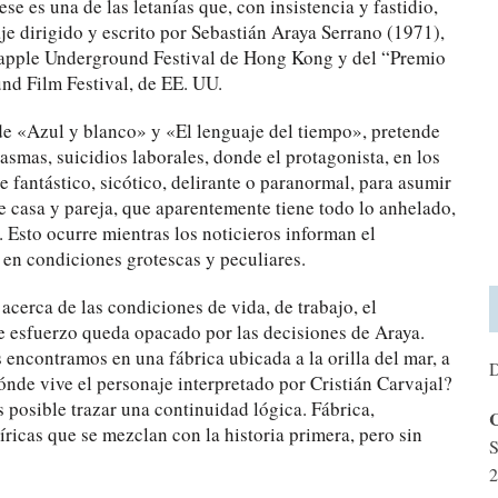
es una de las letanías que, con insistencia y fastidio,
je dirigido y escrito por Sebastián Araya Serrano (1971),
neapple Underground Festival de Hong Kong y del “Premio
nd Film Festival, de EE. UU.
 de «Azul y blanco» y «El lenguaje del tiempo», pretende
tasmas, suicidios laborales, donde el protagonista, en los
je fantástico, sicótico, delirante o paranormal, para asumir
ene casa y pareja, que aparentemente tiene todo lo anhelado,
 Esto ocurre mientras los noticieros informan el
en condiciones grotescas y peculiares.
 acerca de las condiciones de vida, de trabajo, el
se esfuerzo queda opacado por las decisiones de Araya.
encontramos en una fábrica ubicada a la orilla del mar, a
D
ónde vive el personaje interpretado por Cristián Carvajal?
posible trazar una continuidad lógica. Fábrica,
C
ricas que se mezclan con la historia primera, pero sin
S
2