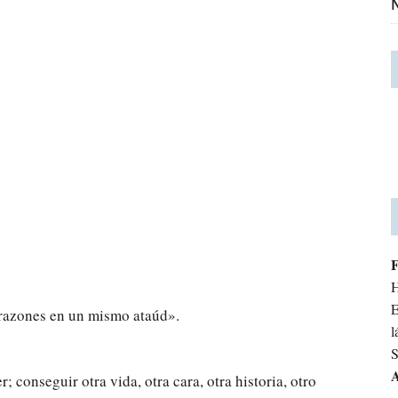
N
H
E
orazones en un mismo ataúd».
l
S
A
onseguir otra vida, otra cara, otra historia, otro