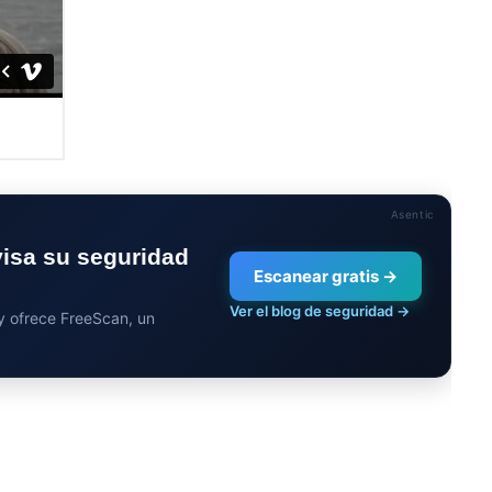
Asentic
visa su seguridad
Escanear gratis →
Ver el blog de seguridad →
 y ofrece FreeScan, un