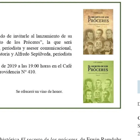
D
C
S
2
 histórica
El secreto de los próceres,
de Erwin Ramdohr.