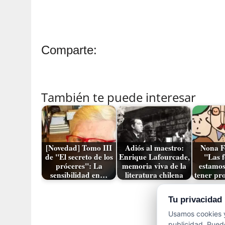
Comparte:
También te puede interesar
[Novedad] Tomo III
Adiós al maestro:
Nona F
de "El secreto de los
Enrique Lafourcade,
"Las f
próceres": La
memoria viva de la
estamos
sensibilidad en…
literatura chilena
tener pr
Tu privacidad
Entrada anterio
Usamos cookies y
publicidad. Puede