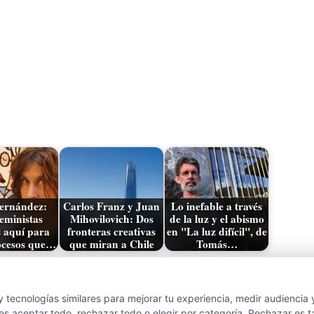
ernández:
Carlos Franz y Juan
Lo inefable a través
eministas
Mihovilovich: Dos
de la luz y el abismo
 aquí para
fronteras creativas
en "La luz difícil", de
ocesos que…
que miran a Chile
Tomás…
r
Entrada siguiente
 tecnologías similares para mejorar tu experiencia, medir audiencia 
s aceptar todo, rechazar todo o elegir por categoría. Rechazar es t