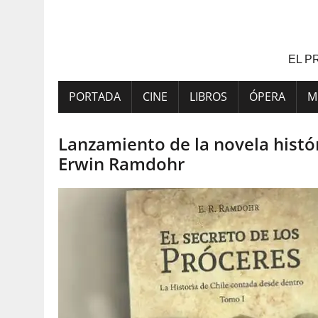
Saltar
al
contenido
EL P
PORTADA
CINE
LIBROS
ÓPERA
M
Lanzamiento de la novela histór
Erwin Ramdohr