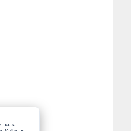
y mostrar
an fácil como