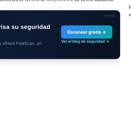
F
a
Asentic
visa su seguridad
Escanear gratis →
Ver el blog de seguridad →
 y ofrece FreeScan, un