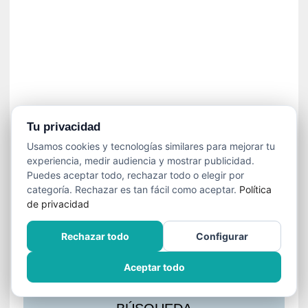
s
l
a
c
i
ó
n
a
u
Tu privacidad
d
Usamos cookies y tecnologías similares para mejorar tu
i
experiencia, medir audiencia y mostrar publicidad.
o
Puedes aceptar todo, rechazar todo o elegir por
v
categoría. Rechazar es tan fácil como aceptar.
Política
i
de privacidad
s
u
Rechazar todo
Configurar
a
l
Aceptar todo