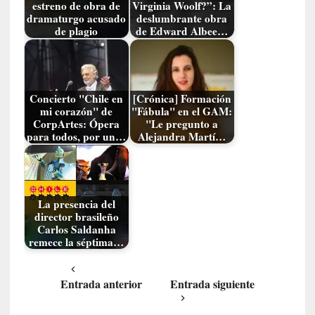
estreno de obra de
Virginia Woolf?”: La
E
dramaturgo acusado
deslumbrante obra
l
de plagio
de Edward Albee…
e
x
t
r
Concierto "Chile en
[Crónica] Formación
a
mi corazón" de
"Fábula" en el GAM:
n
CorpArtes: Ópera
"Le pregunto a
j
para todos, por un…
Alejandra Martí…
e
r
o
»
La presencia del
:
director brasileño
L
Carlos Saldanha
remece la séptima…
a
b
a
Entrada anterior
Entrada siguiente
n
a