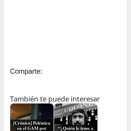
i
c
a
N
a
c
i
o
n
a
l
Comparte:
[
E
n
s
También te puede interesar
a
y
o
]
[Crónica] Polémica
en el GAM por
“¿Quién le teme a
«