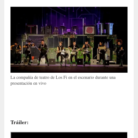
y
:
L
a
s
m
e
m
o
r
i
La compañía de teatro de Los Fi en el escenario durante una
a
presentación en vivo
s
n
o
v
e
l
Tráiler:
a
d