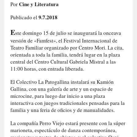
Cine y Literatura
Por
i
r
9.7.2018
Publicado el
t
u
E
d
ste domingo 15 de julio se inaugurará la onceava
e
versión de «Famfest», el Festival Internacional de
s
Teatro Familiar organizado por Centro Mori. La cita,
y
orientada a toda la familia, tendrá lugar en la plaza
d
central del Centro Cultural Gabriela Mistral a las
e
11:00 horas, con entrada liberada.
f
e
El Colectivo La Patogallina instalará su Kamión
c
Gallina, con una galería de arte y un espacio de
t
microcine, para luego dar inicio a una plaza
o
interactiva con juegos tradicionales pensadas para la
s
familia y una feria de oficios y de manualidades.
d
e
La compañía Perro Viejo estará presente con la súper
l
marioneta, espectáculo de danza contemporánea,
a