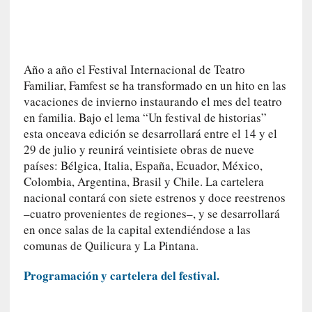
n
i
c
a
Año a año el Festival Internacional de Teatro
]
Familiar, Famfest se ha transformado en un hito en las
P
vacaciones de invierno instaurando el mes del teatro
a
en familia. Bajo el lema “Un festival de historias”
l
esta onceava edición se desarrollará entre el 14 y el
a
29 de julio y reunirá veintisiete obras de nueve
b
países: Bélgica, Italia, España, Ecuador, México,
r
Colombia, Argentina, Brasil y Chile. La cartelera
a
nacional contará con siete estrenos y doce reestrenos
s
d
–cuatro provenientes de regiones–, y se desarrollará
e
en once salas de la capital extendiéndose a las
V
comunas de Quilicura y La Pintana.
a
l
Programación y cartelera del festival.
é
r