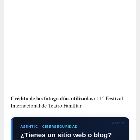
r
o
P
a
s
c
a
l
G
a
l
l
o
i
Crédito de las fotografías utilizadas:
11° Festival
s
Internacional de Teatro Familiar
d
e
b
Asentic
ASENTIC · CIBERSEGURIDAD
u
¿Tienes un sitio web o blog?
t