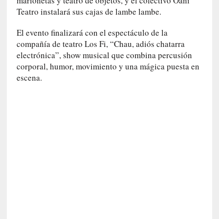
marionetas y teatro de objetos, y el colectivo Oani
n
Teatro instalará sus cajas de lambe lambe.
a
t
El evento finalizará con el espectáculo de la
u
compañía de teatro Los Fi, “Chau, adiós chatarra
r
electrónica”, show musical que combina percusión
a
corporal, humor, movimiento y una mágica puesta en
l
escena.
e
z
a
h
u
m
a
n
a
[
C
r
ó