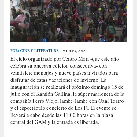
S
R
E
C
I
E
POR:
CINE Y LITERATURA
9 JULIO, 2018
N
El ciclo organizado por Centro Mori -que este año
T
celebra su onceava edición consecutiva- con
E
veintisiete montajes y nueve países invitados para
S
disfrutar de estas vacaciones de invierno. La
inauguración se realizará el próximo domingo 15 de
julio con el Kamión Gallina, la súper marioneta de la
[
compañía Perro Viejo, lambe-lambe con Oani Teatro
C
y el espectáculo concierto de Los Fi. El evento se
r
llevará a cabo desde las 11:00 horas en la plaza
í
central del GAM y la entrada es liberada.
t
i