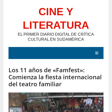
Saltar
CINE Y
al
contenido
LITERATURA
EL PRIMER DIARIO DIGITAL DE CRÍTICA
CULTURAL EN SUDAMÉRICA
MENÚ
Los 11 años de «Famfest»:
E
Comienza la fiesta internacional
N
del teatro familiar
T
R
A
D
A