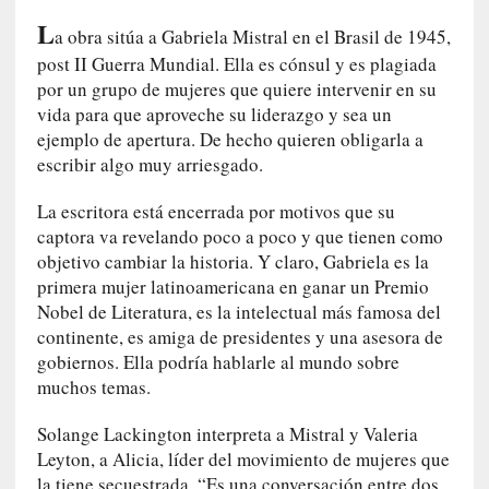
a
L
a obra sitúa a Gabriela Mistral en el Brasil de 1945,
h
post II Guerra Mundial. Ella es cónsul y es plagiada
i
s
por un grupo de mujeres que quiere intervenir en su
t
vida para que aproveche su liderazgo y sea un
o
ejemplo de apertura. De hecho quieren obligarla a
r
escribir algo muy arriesgado.
i
a
La escritora está encerrada por motivos que su
f
captora va revelando poco a poco y que tienen como
i
objetivo cambiar la historia. Y claro, Gabriela es la
l
primera mujer latinoamericana en ganar un Premio
t
Nobel de Literatura, es la intelectual más famosa del
r
continente, es amiga de presidentes y una asesora de
a
gobiernos. Ella podría hablarle al mundo sobre
d
muchos temas.
a
p
Solange Lackington interpreta a Mistral y Valeria
o
Leyton, a Alicia, líder del movimiento de mujeres que
r
la tiene secuestrada. “Es una conversación entre dos