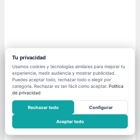
í
t
i
c
a
]
«
C
o
Tu privacidad
r
Usamos cookies y tecnologías similares para mejorar tu
t
experiencia, medir audiencia y mostrar publicidad.
o
Puedes aceptar todo, rechazar todo o elegir por
M
categoría. Rechazar es tan fácil como aceptar.
Política
a
de privacidad
l
t
Rechazar todo
Configurar
é
s
Aceptar todo
»
:
U