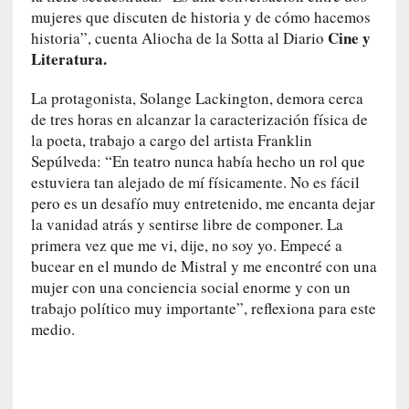
u
mujeres que discuten de historia y de cómo hacemos
n
Cine y
historia”, cuenta Aliocha de la Sotta al Diario
a
Literatura.
v
i
La protagonista, Solange Lackington, demora cerca
d
de tres horas en alcanzar la caracterización física de
a
la poeta, trabajo a cargo del artista Franklin
c
Sepúlveda: “En teatro nunca había hecho un rol que
o
estuviera tan alejado de mí físicamente. No es fácil
n
pero es un desafío muy entretenido, me encanta dejar
c
la vanidad atrás y sentirse libre de componer. La
r
primera vez que me
vi
, dije, no soy yo. Empecé a
e
bucear en el mundo de Mistral y me encontré con una
t
mujer con una conciencia social enorme y con un
a
trabajo político muy importante”, reflexiona para este
[
medio.
C
r
í
t