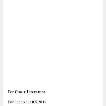
o
]
«
E
n
t
r
a
e
l
f
a
n
t
a
s
m
a
Cine y Literatura
Por
»
:
10.5.2019
Publicado el
L