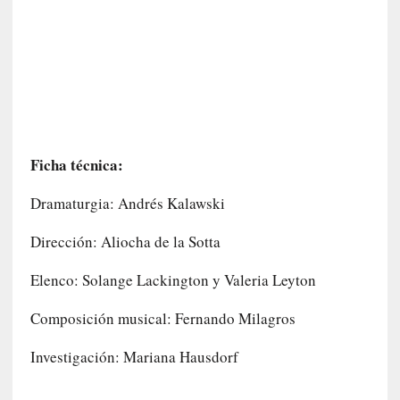
a
l
i
d
a
d
e
s
q
Ficha técnica:
u
e
Dramaturgia: Andrés Kalawski
l
o
Dirección: Aliocha de la Sotta
s
a
Elenco: Solange Lackington y Valeria Leyton
d
u
Composición musical: Fernando Milagros
l
t
Investigación: Mariana Hausdorf
o
s