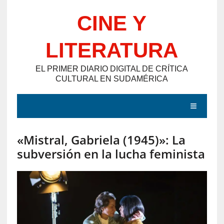
Saltar
CINE Y
al
contenido
LITERATURA
EL PRIMER DIARIO DIGITAL DE CRÍTICA
CULTURAL EN SUDAMÉRICA
MENÚ
«Mistral, Gabriela (1945)»: La
E
subversión en la lucha feminista
N
T
R
A
D
A