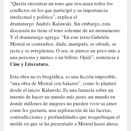
“Quería encontrar un tono que rescatara todos los
U
n
conflictos en los que participó y su importancia
t
intelectual y política”, explica el
r
dramaturgo Andrés Kalawski. Sin embargo, esta
á
discusión no tiene el tono solemne de un monumento.
i
Y el dramaturgo agrega: “En este texto Gabriela
l
Mistral se contradice, duda, manipula, se ofende, se
e
jacta y se avergüenza. O sea, se parece un poco más a
r
una persona y menos a un billete. Ojalá”, sentencia a
q
Cine y Literatura.
u
e
Esta obra no es biográfica, es una ficción imposible,
s
“una obra de Mistral con balazos”, como lo planteó
e
desde el inicio Kalawski. Es una fantasía sobre un
e
intento de hacer un mundo más justo, un mundo en
x
donde millones de mujeres no pueden vivir su amor
t
como les gustaría, una exploración de las facetas,
i
contradicciones y profundidades que resquebrajan el
e
molde en que se ha presentado a Mistral hasta ahora.
n