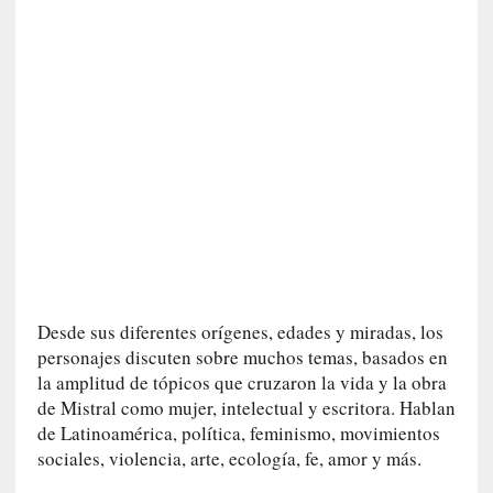
i
c
a
]
«
I
m
p
a
c
t
o
m
Desde sus diferentes orígenes, edades y miradas, los
o
personajes discuten sobre muchos temas, basados en
r
la amplitud de tópicos que cruzaron la vida y la obra
t
de Mistral como mujer, intelectual y escritora. Hablan
a
de Latinoamérica, política, feminismo, movimientos
l
»
sociales, violencia, arte, ecología, fe, amor y más.
: