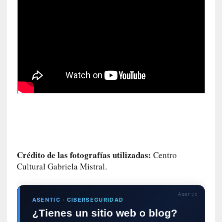
n
a
t
u
r
a
l
e
z
a
h
u
m
a
Crédito de las fotografías utilizadas:
Centro
n
Cultural Gabriela Mistral.
a
[
Asentic
C
ASENTIC · CIBERSEGURIDAD
r
¿Tienes un sitio web o blog?