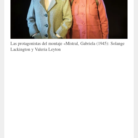
s
c
o
s
a
s
i
Las protagonistas del montaje «Mistral, Gabriela (1945): Solange
Lackington y Valeria Leyton
n
v
i
s
i
b
l
e
s
»
:
R
e