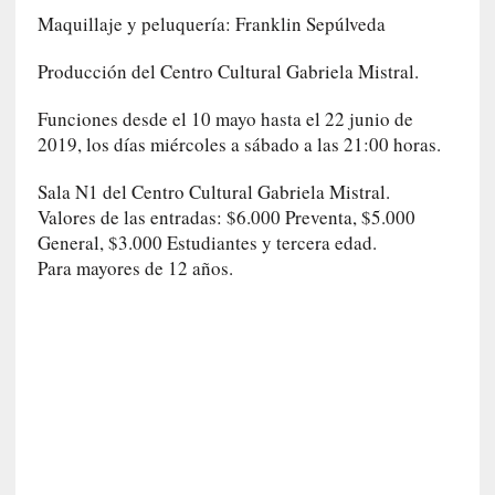
c
Maquillaje y peluquería: Franklin Sepúlveda
a
]
Producción del Centro Cultural Gabriela Mistral.
«
L
Funciones desde el 10 mayo hasta el
22 junio de
o
2019, los días miércoles a sábado a las 21:00 horas.
p
r
Sala N1 del Centro Cultural Gabriela Mistral.
o
Valores de las entradas: $6.000 Preventa, $5.000
h
General, $3.000 Estudiantes y tercera edad.
i
Para mayores de 12 años.
b
i
d
o
»
:
L
a
s
v