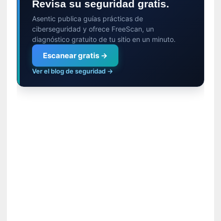
ó
Revisa su seguridad gratis.
n
Asentic publica guías prácticas de
i
ciberseguridad y ofrece FreeScan, un
c
diagnóstico gratuito de tu sitio en un minuto.
a
]
Escanear gratis →
P
Ver el blog de seguridad →
a
l
a
b
r
a
s
d
e
V
a
l
é
r