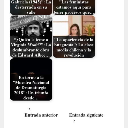
Gabriela (1945)": La
"Las feministas
a
desterrada en su
estamos aquí para
s
valle
tener procesos que…
[
C
o
“¿Quién le teme a
"La apariencia de la
n
Virginia Woolf?”: La
burguesía": La clase
c
deslumbrante obra
media chilena y la
i
de Edward Albee…
revolución
e
r
t
En torno a la
o
"Muestra Nacional
]
de Dramaturgia
E
2018": Un triunfo
l
desde…
m
a
Entrada anterior
Entrada siguiente
e
s