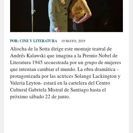
S
R
E
C
I
POR:
CINE Y LITERATURA
10 MAYO, 2019
E
Aliocha de la Sotta dirige este montaje teatral de
N
Andrés Kalawski que imagina a la Premio Nobel de
T
Literatura 1945 secuestrada por un grupo de mujeres
E
que intentan cambiar el mundo. La obra dramática -
S
protagonizada por las actrices Solange Lackington y
Valeria Leyton- estará en la cartelera del Centro
Cultural Gabriela Mistral de Santiago hasta el
[
próximo sábado 22 de junio.
E
n
s
a
y