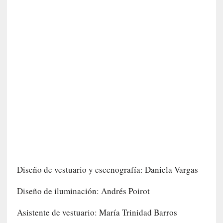
e
v
i
t
a
n
n
o
m
b
r
a
r
[
Diseño de vestuario y escenografía: Daniela Vargas
C
r
Diseño de iluminación: Andrés Poirot
í
t
Asistente de vestuario:
Mar
ía Trinidad Barros
i