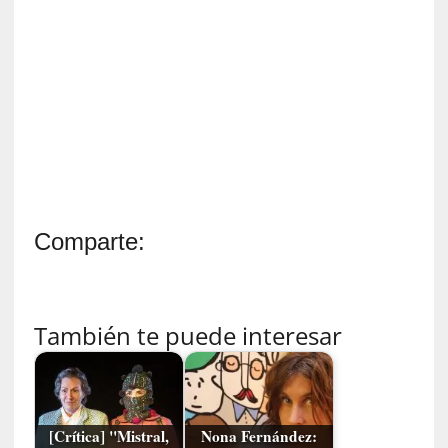
y
:
L
a
s
m
e
m
o
r
i
Comparte:
a
s
n
o
También te puede interesar
v
e
l
a
d
[Crítica] "Mistral,
Nona Fernández: