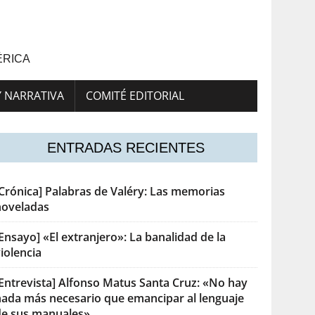
ÉRICA
Y NARRATIVA
COMITÉ EDITORIAL
ENTRADAS RECIENTES
[Crónica] Palabras de Valéry: Las memorias
noveladas
Ensayo] «El extranjero»: La banalidad de la
iolencia
[Entrevista] Alfonso Matus Santa Cruz: «No hay
nada más necesario que emancipar al lenguaje
de sus manuales»