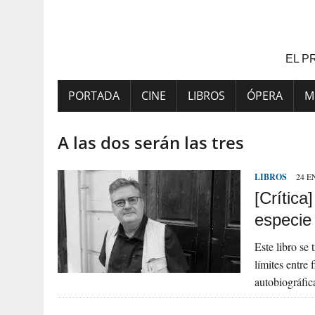
Saltar
al
contenido
EL P
PORTADA
CINE
LIBROS
ÓPERA
M
A las dos serán las tres
LIBROS
24 E
[Crítica
especie
Este libro se
límites entre 
autobiográfi