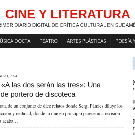
CINE Y LITERATURA
RIMER DIARIO DIGITAL DE CRÍTICA CULTURAL EN SUDAM
ÚSICA DOCTA
TEATRO
ARTES PLÁSTICAS
POESÍA 
NERO, 2024
] «A las dos serán las tres»: Una
 de portero de discoteca
[
 trata de un conjunto de diez relatos donde Sergi Pàmies diluye los
v
ficción y realidad, donde lo que en principio parece una revisión
ca acaba…