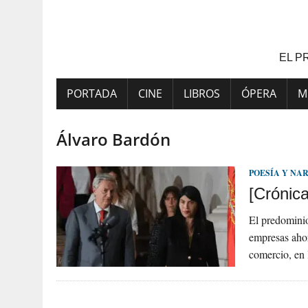
Saltar
al
contenido
EL P
PORTADA
CINE
LIBROS
ÓPERA
M
Álvaro Bardón
POESÍA Y NA
[Crónica
El predominio
empresas ahor
comercio, en