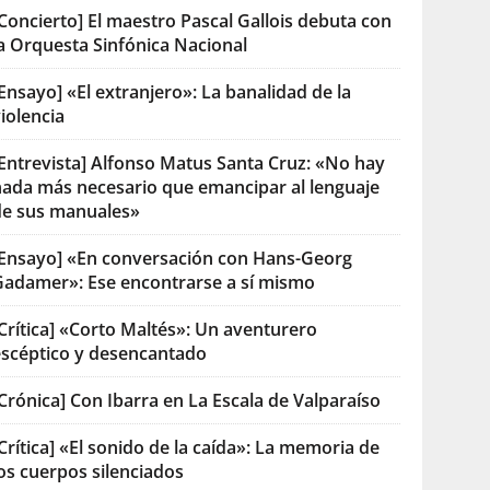
Concierto] El maestro Pascal Gallois debuta con
la Orquesta Sinfónica Nacional
Ensayo] «El extranjero»: La banalidad de la
iolencia
[Entrevista] Alfonso Matus Santa Cruz: «No hay
nada más necesario que emancipar al lenguaje
de sus manuales»
[Ensayo] «En conversación con Hans-Georg
Gadamer»: Ese encontrarse a sí mismo
Crítica] «Corto Maltés»: Un aventurero
escéptico y desencantado
Crónica] Con Ibarra en La Escala de Valparaíso
Crítica] «El sonido de la caída»: La memoria de
os cuerpos silenciados