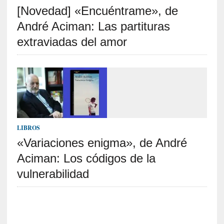
[Novedad] «Encuéntrame», de
S
R
André Aciman: Las partituras
E
extraviadas del amor
C
I
E
N
T
E
S
LIBROS
«Variaciones enigma», de André
Aciman: Los códigos de la
[
C
vulnerabilidad
r
í
t
i