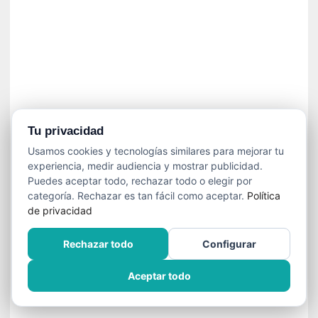
»
:
L
a
m
e
m
o
r
Tu privacidad
i
Usamos cookies y tecnologías similares para mejorar tu
a
experiencia, medir audiencia y mostrar publicidad.
d
Puedes aceptar todo, rechazar todo o elegir por
e
categoría. Rechazar es tan fácil como aceptar.
Política
l
de privacidad
o
s
Rechazar todo
Configurar
c
u
Aceptar todo
e
r
p