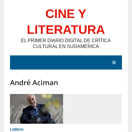
Saltar
CINE Y
al
contenido
LITERATURA
EL PRIMER DIARIO DIGITAL DE CRÍTICA
CULTURAL EN SUDAMÉRICA
MENÚ
André Aciman
E
N
T
R
A
D
LIBROS
A