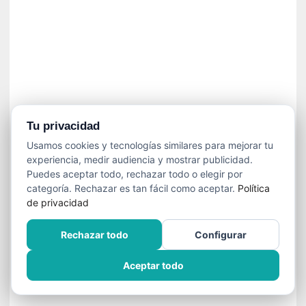
»
:
L
a
m
e
m
o
r
Tu privacidad
i
Usamos cookies y tecnologías similares para mejorar tu
a
experiencia, medir audiencia y mostrar publicidad.
d
Puedes aceptar todo, rechazar todo o elegir por
e
categoría. Rechazar es tan fácil como aceptar.
Política
l
de privacidad
o
s
Rechazar todo
Configurar
c
u
Aceptar todo
e
r
p