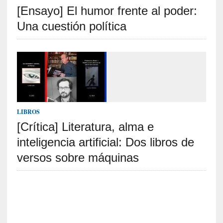
[Ensayo] El humor frente al poder:
S
R
Una cuestión política
E
C
I
E
N
T
LIBROS
E
[Crítica] Literatura, alma e
S
inteligencia artificial: Dos libros de
versos sobre máquinas
[
C
r
í
t
i