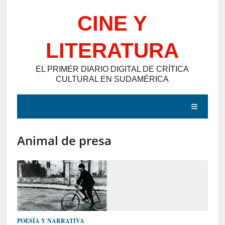
Saltar
CINE Y
al
contenido
LITERATURA
EL PRIMER DIARIO DIGITAL DE CRÍTICA
CULTURAL EN SUDAMÉRICA
MENÚ
Animal de presa
E
N
T
R
A
D
POESÍA Y NARRATIVA
A