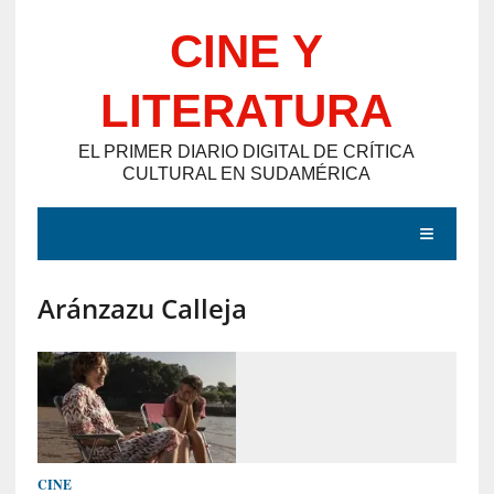
Saltar
CINE Y
al
contenido
LITERATURA
EL PRIMER DIARIO DIGITAL DE CRÍTICA
CULTURAL EN SUDAMÉRICA
MENÚ
Aránzazu Calleja
E
N
T
R
A
D
CINE
A