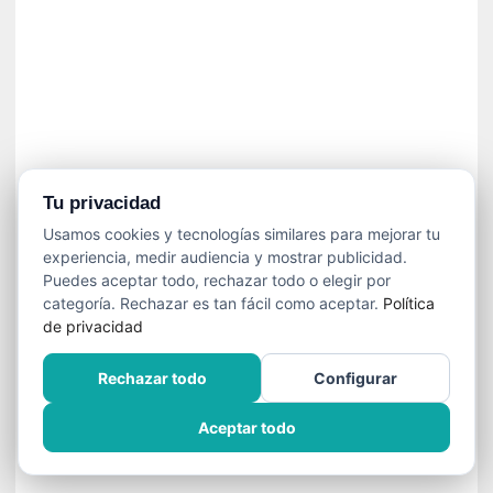
]
C
o
n
I
b
a
r
r
Tu privacidad
a
Usamos cookies y tecnologías similares para mejorar tu
e
experiencia, medir audiencia y mostrar publicidad.
n
Puedes aceptar todo, rechazar todo o elegir por
L
categoría. Rechazar es tan fácil como aceptar.
Política
a
de privacidad
E
s
Rechazar todo
Configurar
c
a
Aceptar todo
l
a
d