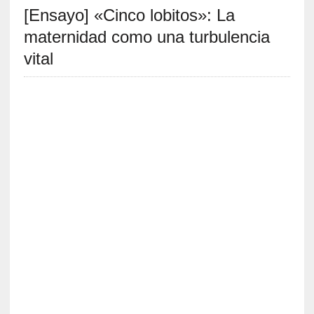
[Ensayo] «Cinco lobitos»: La
S
R
maternidad como una turbulencia
E
vital
C
I
E
N
T
E
S
[
C
r
í
t
i