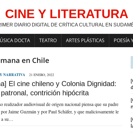
CINE Y LITERATURA
RIMER DIARIO DIGITAL DE CRÍTICA CULTURAL EN SUDAM
ÚSICA DOCTA
TEATRO
ARTES PLÁSTICAS
POESÍA 
emana en Chile
 Y NARRATIVA
21 ENERO, 2022
[
] El cine chileno y Colonia Dignidad:
 patronal, contrición hipócrita
o realizador audiovisual de origen nacional piensa que su padre
 por Jaime Guzmán y por Paul Schäfer, y que maliciosamente le
r a su…
[