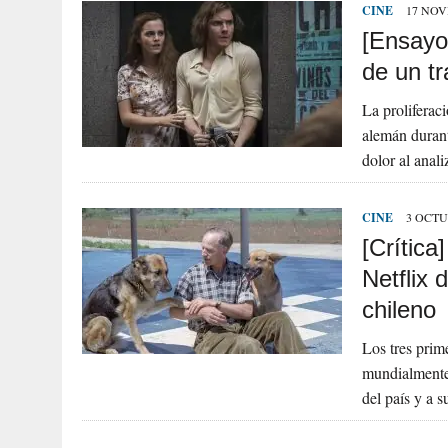
CINE
17 NOV
[Ensayo
de un t
La proliferac
alemán durant
dolor al anal
CINE
3 OCTU
[Crític
Netflix 
chileno
Los tres prime
mundialmente 
del país y a 