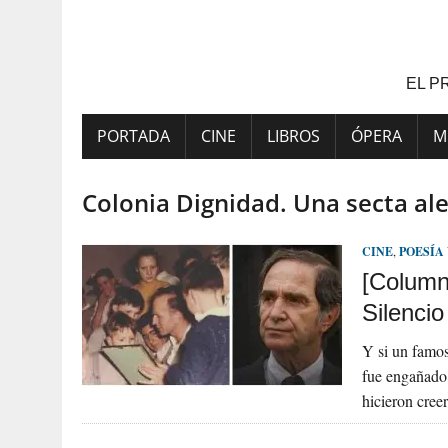
Saltar
al
contenido
EL P
PORTADA
CINE
LIBROS
ÓPERA
M
Colonia Dignidad. Una secta al
CINE
,
POESÍA
[Columna
Silencio
Y si un famos
fue engañado
hicieron cree