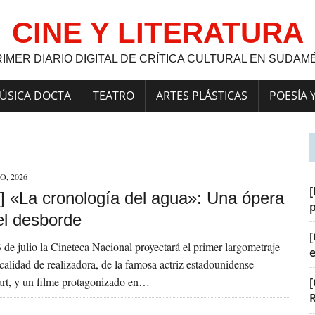
CINE Y LITERATURA
RIMER DIARIO DIGITAL DE CRÍTICA CULTURAL EN SUDAM
ÚSICA DOCTA
TEATRO
ARTES PLÁSTICAS
POESÍA 
O, 2026
[
] «La cronología del agua»: Una ópera
el desborde
[
3 de julio la Cineteca Nacional proyectará el primer largometraje
 calidad de realizadora, de la famosa actriz estadounidense
art, y un filme protagonizado en…
[