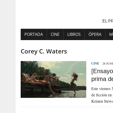
Saltar
al
contenido
EL P
PORTADA
CINE
LIBROS
ÓPERA
M
Corey C. Waters
CINE
28 JUNI
[Ensayo
prima d
Este viernes 
de ficción en
Kristen Stew