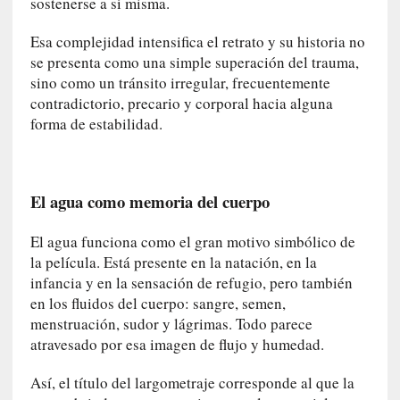
sostenerse a sí misma.
y
:
Esa complejidad intensifica el retrato y su historia no
L
se presenta como una simple superación del trauma,
a
sino como un tránsito irregular, frecuentemente
s
contradictorio, precario y corporal hacia alguna
m
forma de estabilidad.
e
m
o
r
El agua como memoria del cuerpo
i
a
El agua funciona como el gran motivo simbólico de
s
la película. Está presente en la natación, en la
n
infancia y en la sensación de refugio, pero también
o
en los fluidos del cuerpo: sangre, semen,
v
menstruación, sudor y lágrimas. Todo parece
e
atravesado por esa imagen de flujo y humedad.
l
a
Así, el título del largometraje corresponde al que la
d