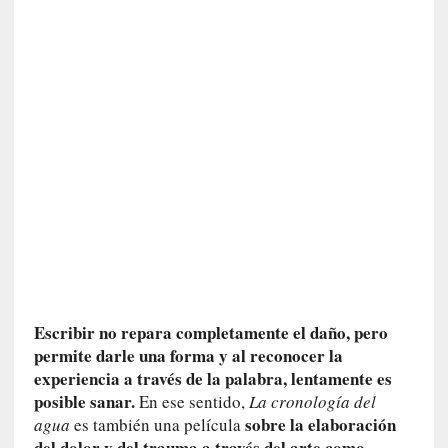
r
o
P
a
s
c
a
l
G
a
l
l
o
i
s
Escribir no repara completamente el daño, pero
d
permite darle una forma y al reconocer la
e
experiencia a través de la palabra, lentamente es
b
posible sanar.
En ese sentido,
La cronología del
u
sobre la elaboración
agua
es también una película
t
del dolor y del trauma a través del arte como