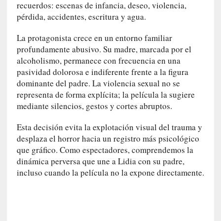
n
recuerdos: escenas de infancia, deseo, violencia,
a
pérdida, accidentes, escritura y agua.
t
u
La protagonista crece en un entorno familiar
r
profundamente abusivo. Su madre, marcada por el
a
alcoholismo, permanece con frecuencia en una
l
pasividad dolorosa e indiferente frente a la figura
e
dominante del padre. La violencia sexual no se
z
representa de forma explícita; la película la sugiere
a
mediante silencios, gestos y cortes abruptos.
h
u
Esta decisión evita la explotación visual del trauma y
m
desplaza el horror hacia un registro más psicológico
a
que gráfico. Como espectadores, comprendemos la
n
dinámica perversa que une a Lidia con su padre,
a
incluso cuando la película no la expone directamente.
[
C
r
ó