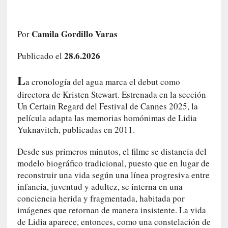
i
r
t
Camila Gordillo Varas
Por
u
d
28.6.2026
Publicado el
e
s
L
a cronología del agua marca el debut como
y
directora de Kristen Stewart. Estrenada en la sección
d
Un Certain Regard del Festival de Cannes 2025, la
e
película adapta las memorias homónimas de Lidia
f
Yuknavitch, publicadas en 2011.
e
c
Desde sus primeros minutos, el filme se distancia del
t
modelo biográfico tradicional, puesto que en lugar de
o
reconstruir una vida según una línea progresiva entre
s
infancia, juventud y adultez, se interna en una
d
e
conciencia herida y fragmentada, habitada por
l
imágenes que retornan de manera insistente. La vida
a
de Lidia aparece, entonces, como una constelación de