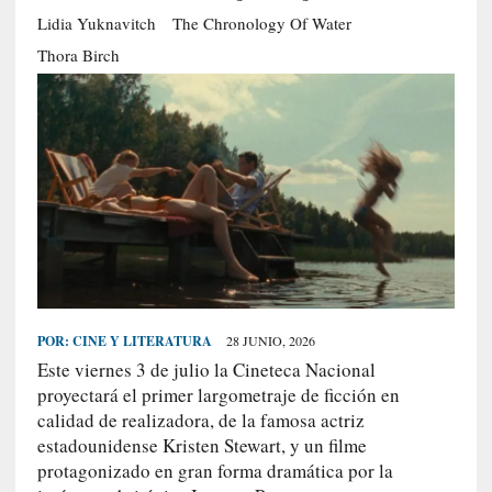
S
Lidia Yuknavitch
The Chronology Of Water
R
Thora Birch
E
C
I
E
N
T
E
S
POR:
CINE Y LITERATURA
28 JUNIO, 2026
[
Este viernes 3 de julio la Cineteca Nacional
C
proyectará el primer largometraje de ficción en
r
calidad de realizadora, de la famosa actriz
í
t
estadounidense Kristen Stewart, y un filme
i
protagonizado en gran forma dramática por la