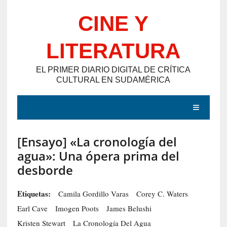
Saltar
CINE Y
al
contenido
LITERATURA
EL PRIMER DIARIO DIGITAL DE CRÍTICA
CULTURAL EN SUDAMÉRICA
MENÚ
[Ensayo] «La cronología del
E
agua»: Una ópera prima del
N
desborde
T
R
Etiquetas:
Camila Gordillo Varas
Corey C. Waters
A
Earl Cave
Imogen Poots
James Belushi
D
Kristen Stewart
La Cronología Del Agua
A