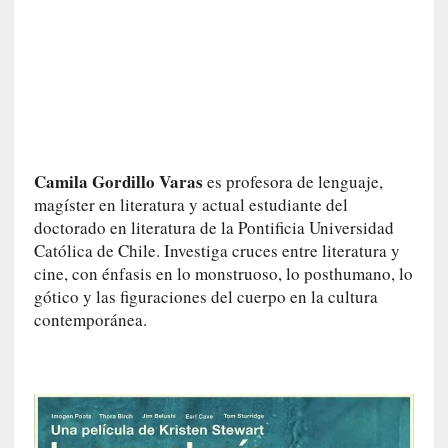
n
t
r
e
v
i
s
t
Camila Gordillo Varas
es profesora de lenguaje,
a
magíster en literatura y actual estudiante del
]
doctorado en literatura de la Pontificia Universidad
A
Católica de Chile. Investiga cruces entre literatura y
l
cine, con énfasis en lo monstruoso, lo posthumano, lo
f
gótico y las figuraciones del cuerpo en la cultura
o
contemporánea.
n
s
o
M
a
t