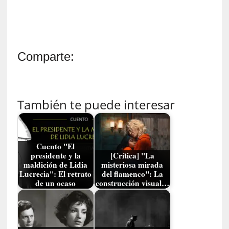
G
e
o
r
g
Comparte:
G
a
d
a
También te puede interesar
m
e
r
»
Cuento "El
:
presidente y la
[Crítica] "La
E
maldición de Lidia
misteriosa mirada
Lucrecia": El retrato
del flamenco": La
s
de un ocaso
construcción visual…
e
e
n
c