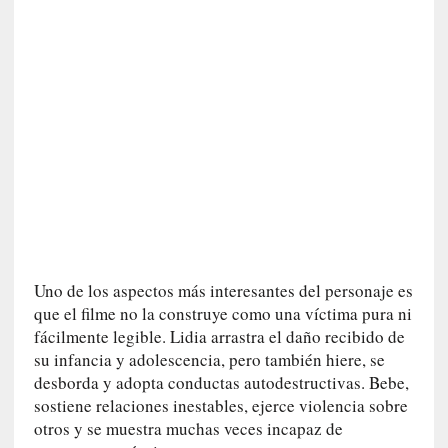
n
i
c
a
]
P
a
l
a
b
r
a
s
Uno de los aspectos más interesantes del personaje es
d
que el filme no la construye como una víctima pura ni
e
fácilmente legible. Lidia arrastra el daño recibido de
V
su infancia y adolescencia, pero también hiere, se
a
desborda y adopta conductas autodestructivas. Bebe,
l
sostiene relaciones inestables, ejerce violencia sobre
é
otros y se muestra muchas veces incapaz de
r