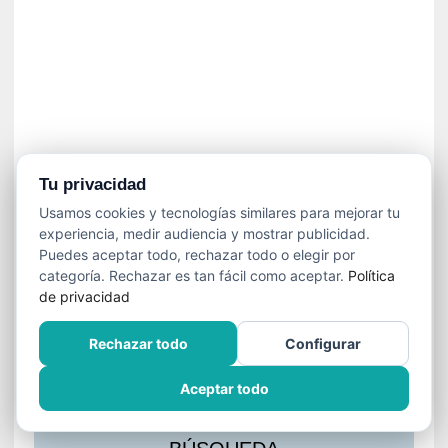
s
l
a
c
i
ó
n
a
u
Tu privacidad
d
Usamos cookies y tecnologías similares para mejorar tu
i
experiencia, medir audiencia y mostrar publicidad.
o
Puedes aceptar todo, rechazar todo o elegir por
v
categoría. Rechazar es tan fácil como aceptar.
Política
i
de privacidad
s
u
Rechazar todo
Configurar
a
l
Aceptar todo