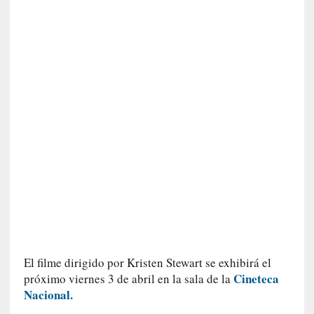
E
l
e
x
t
r
a
n
j
e
r
o
»
:
L
a
b
El filme dirigido por Kristen Stewart se exhibirá el
a
Cineteca
próximo viernes 3 de abril en la sala de la
n
Nacional.
a