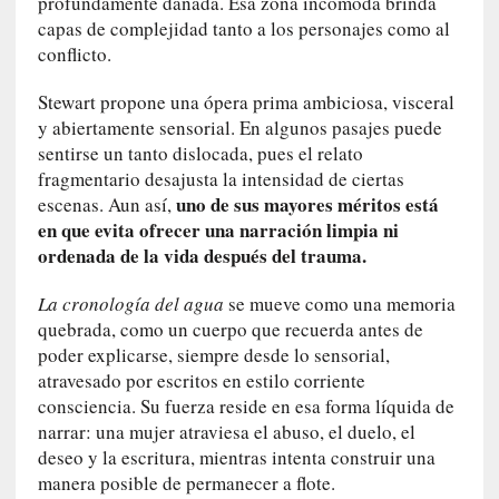
i
profundamente dañada. Esa zona incómoda brinda
c
capas de complejidad tanto a los personajes como al
a
conflicto.
N
a
Stewart propone una ópera prima ambiciosa, visceral
c
y abiertamente sensorial. En algunos pasajes puede
i
sentirse un tanto dislocada, pues el relato
o
fragmentario desajusta la intensidad de ciertas
n
uno de sus mayores méritos está
escenas. Aun así,
a
en que evita ofrecer una narración limpia ni
l
ordenada de la vida después del trauma.
[
La cronología del agua
se mueve como una memoria
E
quebrada, como un cuerpo que recuerda antes de
n
poder explicarse, siempre desde lo sensorial,
s
atravesado por escritos en estilo corriente
a
consciencia. Su fuerza reside en esa forma líquida de
y
narrar: una mujer atraviesa el abuso, el duelo, el
o
deseo y la escritura, mientras intenta construir una
]
manera posible de permanecer a flote.
«