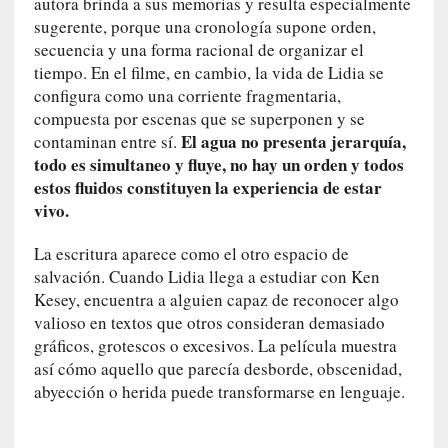
autora brinda a sus memorias y resulta especialmente
a
s
sugerente, porque una cronología supone orden,
secuencia y una forma racional de organizar el
[
tiempo. En el filme, en cambio, la vida de Lidia se
C
configura como una corriente fragmentaria,
o
compuesta por escenas que se superponen y se
n
El agua no presenta jerarquía,
contaminan entre sí.
c
todo es simultaneo y fluye, no hay un orden y todos
i
estos fluidos constituyen la experiencia de estar
e
vivo.
r
t
La escritura aparece como el otro espacio de
o
salvación. Cuando Lidia llega a estudiar con Ken
]
Kesey, encuentra a alguien capaz de reconocer algo
E
valioso en textos que otros consideran demasiado
l
gráficos, grotescos o excesivos. La película muestra
m
así cómo aquello que parecía desborde, obscenidad,
a
abyección o herida puede transformarse en lenguaje.
e
s
t