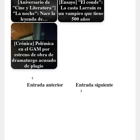
o
[Aniversario de
[Ensayo] "El conde":
"Cine y Literatura"]
La casta Larraín es
n
"La noche": Nace la
un vampiro que tiene
t
leyenda de…
500 años
r
a
r
s
[Crónica] Polémica
en el GAM por
e
estreno de obra de
a
dramaturgo acusado
s
de plagio
í
m
Entrada anterior
Entrada siguiente
i
s
m
o
[
C
r
í