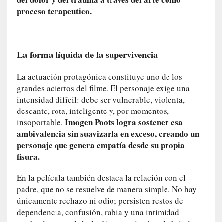
a
proceso terapeutico.
c
o
n
l
La forma líquida de la supervivencia
a
O
La actuación protagónica constituye uno de los
r
grandes aciertos del filme. El personaje exige una
q
intensidad difícil: debe ser vulnerable, violenta,
u
deseante, rota, inteligente y, por momentos,
e
Imogen Poots logra sostener esa
insoportable.
s
ambivalencia sin suavizarla en exceso, creando un
t
personaje que genera empatía desde su propia
a
fisura.
S
i
En la película también destaca la relación con el
n
padre, que no se resuelve de manera simple. No hay
f
únicamente rechazo ni odio; persisten restos de
ó
n
dependencia, confusión, rabia y una intimidad