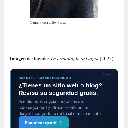
m
a
n
u
Camila Gordillo Varas
a
l
e
s
»
Imagen destacada:
La cronología del agua
(2025).
[
E
Asentic
n
ASENTIC · CIBERSEGURIDAD
s
¿Tienes un sitio web o blog?
a
Revisa su seguridad gratis.
y
Asentic publica guías prácticas de
o
ciberseguridad y ofrece FreeScan, un
]
diagnóstico gratuito de tu sitio en un minuto.
«
E
Escanear gratis →