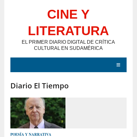
Saltar
CINE Y
al
contenido
LITERATURA
EL PRIMER DIARIO DIGITAL DE CRÍTICA
CULTURAL EN SUDAMÉRICA
MENÚ
Diario El Tiempo
E
N
T
R
A
D
POESÍA Y NARRATIVA
A