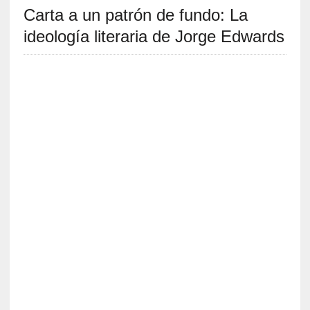
Carta a un patrón de fundo: La
S
R
ideología literaria de Jorge Edwards
E
C
I
E
N
T
E
S
[
C
r
í
t
i