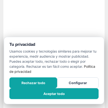
»
:
L
a
m
e
m
o
r
Tu privacidad
i
Usamos cookies y tecnologías similares para mejorar tu
a
experiencia, medir audiencia y mostrar publicidad.
d
Puedes aceptar todo, rechazar todo o elegir por
e
categoría. Rechazar es tan fácil como aceptar.
Política
l
de privacidad
o
s
Rechazar todo
Configurar
c
u
Aceptar todo
e
r
p