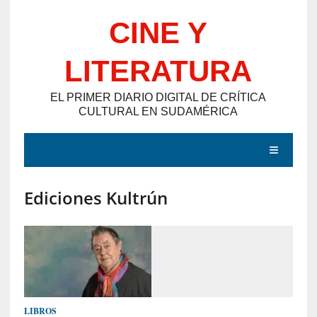
Saltar
CINE Y
al
contenido
LITERATURA
EL PRIMER DIARIO DIGITAL DE CRÍTICA
CULTURAL EN SUDAMÉRICA
MENÚ
Ediciones Kultrún
E
N
T
R
A
D
LIBROS
A