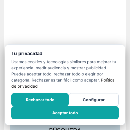
s
l
a
c
i
ó
n
a
u
Tu privacidad
d
Usamos cookies y tecnologías similares para mejorar tu
i
experiencia, medir audiencia y mostrar publicidad.
o
Puedes aceptar todo, rechazar todo o elegir por
v
categoría. Rechazar es tan fácil como aceptar.
Política
i
de privacidad
s
u
Rechazar todo
Configurar
a
l
Aceptar todo