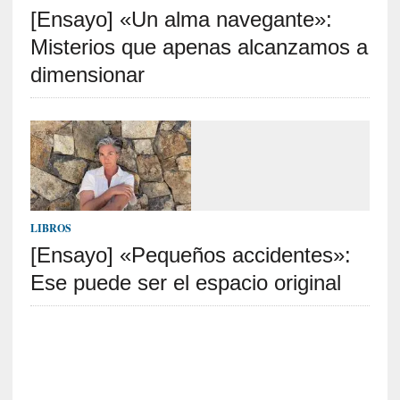
[Ensayo] «Un alma navegante»:
S
R
Misterios que apenas alcanzamos a
E
dimensionar
C
I
E
N
T
E
S
LIBROS
[Ensayo] «Pequeños accidentes»:
Ese puede ser el espacio original
[
C
r
í
t
i