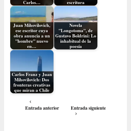
Carlos…
escritura
l
i
d
a
Juan Mihovilovich,
Novela
d
ese escritor cuya
"Longotoma", de
d
obra anuncia a un
Gustavo Boldrini: Lo
"hombre" nuevo
inhabitual de la
e
en…
poesía
l
a
v
i
o
Carlos Franz y Juan
Mihovilovich: Dos
l
fronteras creativas
e
que miran a Chile
n
c
i
Entrada anterior
Entrada siguiente
a
[