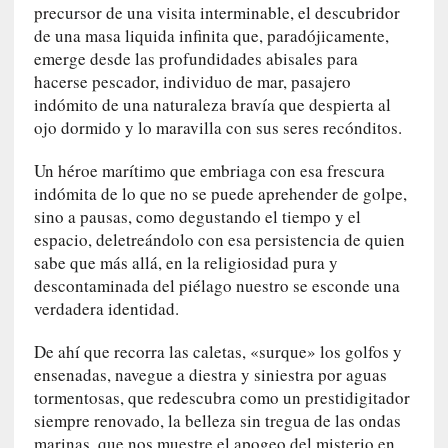
d
precursor de una visita interminable, el descubridor
e
de una masa liquida infinita que, paradójicamente,
p
emerge desde las profundidades abisales para
o
hacerse pescador, individuo de mar, pasajero
r
indómito de una naturaleza bravía que despierta al
9
ojo dormido y lo maravilla con sus seres recónditos.
0
m
Un héroe marítimo que embriaga con esa frescura
i
indómita de lo que no se puede aprehender de golpe,
n
sino a pausas, como degustando el tiempo y el
u
espacio, deletreándolo con esa persistencia de quien
t
sabe que más allá, en la religiosidad pura y
o
descontaminada del piélago nuestro se esconde una
s
verdadera identidad.
[
De ahí que recorra las caletas, «surque» los golfos y
C
ensenadas, navegue a diestra y siniestra por aguas
r
tormentosas, que redescubra como un prestidigitador
í
siempre renovado, la belleza sin tregua de las ondas
t
i
marinas, que nos muestre el apogeo del misterio en