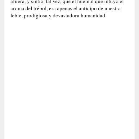
o
afuera, y sintió, tal vez, que el huemul que intuyó el
]
aroma del trébol, era apenas el anticipo de nuestra
«
feble, prodigiosa y devastadora humanidad.
E
n
t
r
a
e
l
f
a
n
t
a
s
m
a
»
:
L