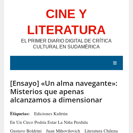
Saltar
CINE Y
al
contenido
LITERATURA
EL PRIMER DIARIO DIGITAL DE CRÍTICA
CULTURAL EN SUDAMÉRICA
MENÚ
[Ensayo] «Un alma navegante»:
E
Misterios que apenas
N
alcanzamos a dimensionar
T
R
Etiquetas:
Ediciones Kultrún
A
En Un Circo Podría Estar La Niña Perdida
D
Gustavo Boldrini
Juan Mihovilovich
Literatura Chilena
A