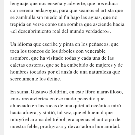
lenguaje que nos enseña y advierte, que nos educa
n
con serena pedagogía, para que seamos el artista que
a
t
se zambulla sin miedo al fin bajo las aguas, que no
u
trepida en verse como una sombra que asciende hacia
r
«el descubrimiento real del mundo verdadero».
a
l
Un idioma que escribe y pinta en los peñascos, que
e
toca los troncos de los árboles con venerable
z
asombro, que ha visitado todas y cada una de las
a
caletas costeras, que se ha embebido de mujeres y de
h
hombres tocados por el ansía de una naturaleza que
u
secretamente los define.
m
a
En suma, Gustavo Boldrini, en este libro maravilloso,
n
«nos reconvierte» en ese mudo pececito que
a
ahuecado en las rocas de una quietud oceánica miró
hacia afuera, y sintió, tal vez, que el huemul que
[
intuyó el aroma del trébol, era apenas el anticipo de
C
nuestra feble, prodigiosa y devastadora humanidad.
r