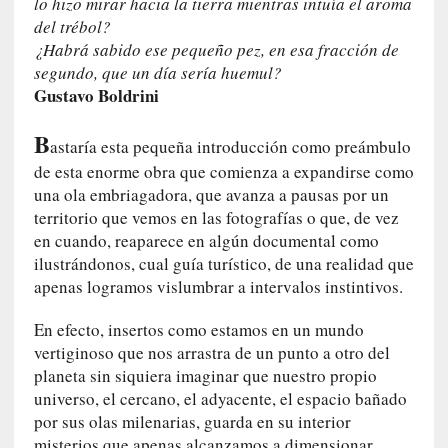
lo hizo mirar hacia la tierra mientras intuía el aroma
u
del trébol?
n
¿Habrá sabido ese pequeño pez, en esa fracción de
a
segundo, que un día sería huemul?
v
Gustavo Boldrini
i
d
B
a
astaría esta pequeña introducción como preámbulo
c
de esta enorme obra que comienza a expandirse como
o
una ola embriagadora, que avanza a pausas por un
n
territorio que vemos en las fotografías o que, de vez
c
en cuando, reaparece en algún documental como
r
ilustrándonos, cual guía turístico, de una realidad que
e
apenas logramos vislumbrar a intervalos instintivos.
t
a
En efecto, insertos como estamos en un mundo
vertiginoso que nos arrastra de un punto a otro del
[
planeta sin siquiera imaginar que nuestro propio
C
universo, el cercano, el adyacente, el espacio bañado
r
por sus olas milenarias, guarda en su interior
í
misterios que apenas alcanzamos a dimensionar.
t