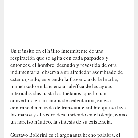
U
n
t
r
á
i
l
Un tránsito en el hálito intermitente de una
e
respiración que se agita con cada parpadeo y
r
q
entonces, el hombre, desnudo y revestido de otra
u
indumentaria, observa a su alrededor asombrado de
e
estar erguido, aspirando la fragancia de la hierba,
s
mimetizado en la esencia salvífica de las aguas
e
internalizadas hasta los tuétanos, que lo han
e
convertido en un «nómade sedentario», en esa
x
contrahecha mezcla de transeúnte anfibio que se lava
t
las manos y el rostro descubriendo en el oleaje, como
i
un narciso náutico, la síntesis de su existencia.
e
n
Gustavo Boldrini es el argonauta hecho palabra, el