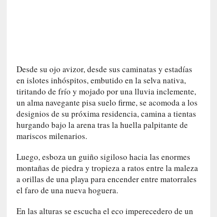
i
r
t
u
d
e
Desde su ojo avizor, desde sus caminatas y estadías
s
en islotes inhóspitos, embutido en la selva nativa,
y
tiritando de frío y mojado por una lluvia inclemente,
d
un alma navegante pisa suelo firme, se acomoda a los
e
designios de su próxima residencia, camina a tientas
f
hurgando bajo la arena tras la huella palpitante de
e
mariscos milenarios.
c
t
Luego, esboza un guiño sigiloso hacia las enormes
o
montañas de piedra y tropieza a ratos entre la maleza
s
a orillas de una playa para encender entre matorrales
d
el faro de una nueva hoguera.
e
l
En las alturas se escucha el eco imperecedero de un
a