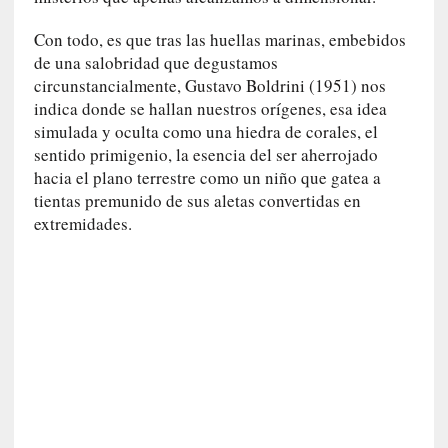
i
Con todo, es que tras las huellas marinas, embebidos
c
de una salobridad que degustamos
a
circunstancialmente, Gustavo Boldrini (1951) nos
]
«
indica donde se hallan nuestros orígenes, esa idea
I
simulada y oculta como una hiedra de corales, el
m
sentido primigenio, la esencia del ser aherrojado
p
hacia el plano terrestre como un niño que gatea a
a
tientas premunido de sus aletas convertidas en
c
extremidades.
t
o
m
o
r
t
a
l
»
: