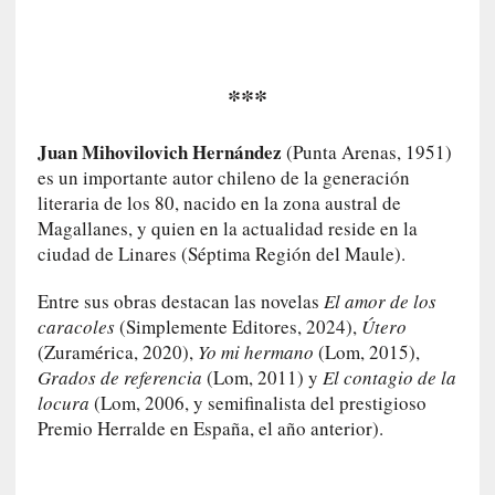
y
:
L
***
a
s
m
Juan Mihovilovich Hernández
(Punta Arenas, 1951)
e
es un importante autor chileno de la generación
m
literaria de los 80, nacido en la zona austral de
o
Magallanes, y quien en la actualidad reside en la
r
ciudad de Linares (Séptima Región del Maule).
i
a
Entre sus obras destacan las novelas
El amor de los
s
caracoles
(Simplemente Editores, 2024),
Útero
n
(Zuramérica, 2020),
Yo mi hermano
(Lom, 2015),
o
Grados de referencia
(Lom, 2011) y
El contagio de la
v
locura
(Lom, 2006, y semifinalista del prestigioso
e
Premio Herralde en España, el año anterior).
l
a
d