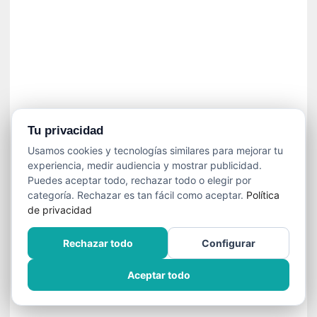
í
t
i
c
a
]
«
C
o
Tu privacidad
r
Usamos cookies y tecnologías similares para mejorar tu
t
experiencia, medir audiencia y mostrar publicidad.
o
Puedes aceptar todo, rechazar todo o elegir por
M
categoría. Rechazar es tan fácil como aceptar.
Política
a
de privacidad
l
t
Rechazar todo
Configurar
é
s
Aceptar todo
»
:
U