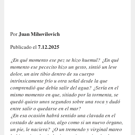
a
h
i
s
t
Juan Mihovilovich
Por
o
r
7.12.2025
Publicado el
i
a
¿En qué momento ese pez se hizo huemul? ¿En qué
f
momento ese pececito hizo un gesto, sintió un leve
i
dolor, un aire tibio dentro de su cuerpo
l
intrínsicamente frío u otra señal desde la que
t
comprendió que debía salir del agua? ¿Sería en el
r
mismo momento en que, sitiado por la tormenta, se
a
quedó quieto unos segundos sobre una roca y dudó
d
entre salir o quedarse en el mar?
a
¿En esa ocasión habrá sentido una clavada en el
p
costado de una aleta, algo como si un nuevo órgano,
o
un pie, le naciera? ¿O un tremendo y virginal mareo
r