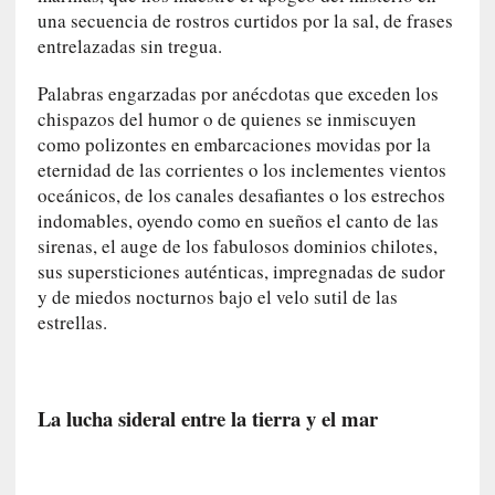
c
una secuencia de rostros curtidos por la sal, de frases
a
entrelazadas sin tregua.
]
«
Palabras engarzadas por anécdotas que exceden los
L
chispazos del humor o de quienes se inmiscuyen
a
como polizontes en embarcaciones movidas por la
n
eternidad de las corrientes o los inclementes vientos
a
oceánicos, de los canales desafiantes o los estrechos
t
indomables, oyendo como en sueños el canto de las
u
sirenas, el auge de los fabulosos dominios chilotes,
r
sus supersticiones auténticas, impregnadas de sudor
a
y de miedos nocturnos bajo el velo sutil de las
l
estrellas.
e
z
a
d
La lucha sideral entre la tierra y el mar
e
l
a