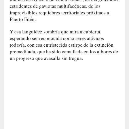
c
estridentes de gaviotas multifacéticas, de los
a
imprevisibles requiebres territoriales próximos a
]
Puerto Edén.
«
L
Y esa languidez sombría que mira a cubierta,
o
esperando ser reconocida como seres atávicos
p
todavía, con esa entristecida estirpe de la extinción
r
premeditada, que ha sido camuflada en los albores de
o
un progreso que avasalla sin tregua.
h
i
b
i
d
o
»
:
L
a
s
v