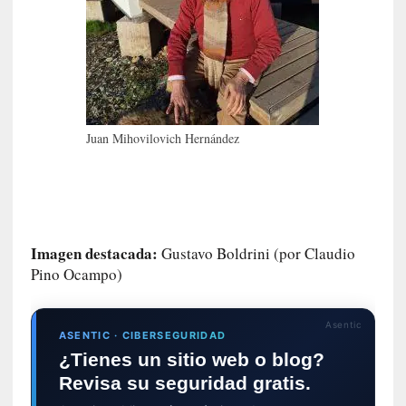
a
c
o
n
l
a
O
Juan Mihovilovich Hernández
r
q
u
e
s
Imagen destacada:
t
Gustavo Boldrini (por Claudio
a
Pino Ocampo)
S
i
Asentic
n
ASENTIC · CIBERSEGURIDAD
f
¿Tienes un sitio web o blog?
ó
Revisa su seguridad gratis.
n