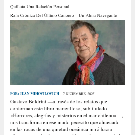
S
Quillota Una Relación Personal
R
Raín Crónica Del Último Canoero
Un Alma Navegante
E
C
I
E
N
T
E
S
POR:
JUAN MIHOVILOVICH
7 DICIEMBRE, 2025
[
Gustavo Boldrini —a través de los relatos que
E
conforman este libro maravilloso, subtitulado
n
«Horrores, alegrías y misterios en el mar chileno»—,
s
a
nos transforma en ese mudo pececito que ahuecado
y
en las rocas de una quietud oceánica miró hacia