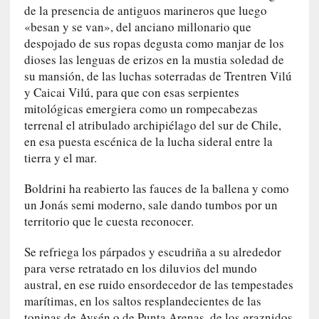
de la presencia de antiguos marineros que luego
e
v
«besan y se van», del anciano millonario que
i
despojado de sus ropas degusta como manjar de los
t
dioses las lenguas de erizos en la mustia soledad de
a
su mansión, de las luchas soterradas de Trentren Vilú
n
y Caicai Vilú, para que con esas serpientes
n
mitológicas emergiera como un rompecabezas
o
terrenal el atribulado archipiélago del sur de Chile,
m
en esa puesta escénica de la lucha sideral entre la
b
tierra y el mar.
r
a
Boldrini ha reabierto las fauces de la ballena y como
r
un Jonás semi moderno, sale dando tumbos por un
territorio que le cuesta reconocer.
[
C
Se refriega los párpados y escudriña a su alrededor
r
para verse retratado en los diluvios del mundo
í
austral, en ese ruido ensordecedor de las tempestades
t
marítimas, en los saltos resplandecientes de las
i
toninas de Aysén o de Punta Arenas, de los graznidos