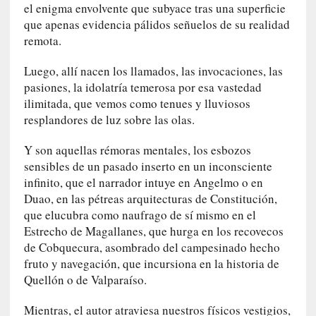
a
el enigma envolvente que subyace tras una superficie
l
que apenas evidencia pálidos señuelos de su realidad
i
remota.
d
a
Luego, allí nacen los llamados, las invocaciones, las
d
pasiones, la idolatría temerosa por esa vastedad
e
ilimitada, que vemos como tenues y lluviosos
s
resplandores de luz sobre las olas.
q
u
Y son aquellas rémoras mentales, los esbozos
e
sensibles de un pasado inserto en un inconsciente
l
infinito, que el narrador intuye en Angelmo o en
o
Duao, en las pétreas arquitecturas de Constitución,
s
que elucubra como naufrago de sí mismo en el
a
Estrecho de Magallanes, que hurga en los recovecos
d
de Cobquecura, asombrado del campesinado hecho
u
fruto y navegación, que incursiona en la historia de
l
Quellón o de Valparaíso.
t
o
Mientras, el autor atraviesa nuestros físicos vestigios,
s