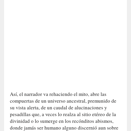
s
c
o
s
a
s
i
n
v
i
s
i
b
l
e
Así, el narrador va rehaciendo el mito, abre las
s
compuertas de un universo ancestral, premunido de
»
su vista alerta, de un caudal de alucinaciones y
:
pesadillas que, a veces lo realza al sitio etéreo de la
R
divinidad o lo sumerge en los recónditos abismos,
e
donde jamás ser humano alguno discernió aun sobre