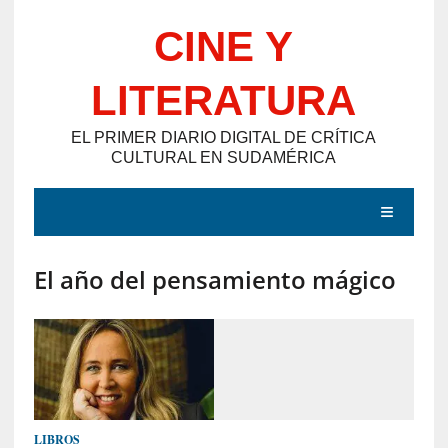
Saltar
CINE Y
al
contenido
LITERATURA
EL PRIMER DIARIO DIGITAL DE CRÍTICA
CULTURAL EN SUDAMÉRICA
MENÚ
El año del pensamiento mágico
E
N
T
R
A
D
LIBROS
A