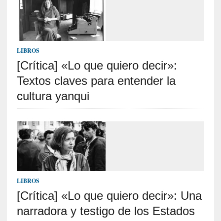
v
i
s
t
a
LIBROS
]
[Crítica] «Lo que quiero decir»:
M
a
Textos claves para entender la
d
cultura yanqui
r
e
d
e
v
í
c
t
LIBROS
i
[Crítica] «Lo que quiero decir»: Una
m
a
narradora y testigo de los Estados
d