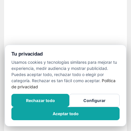
n
e
c
e
s
a
r
i
o
Tu privacidad
q
Usamos cookies y tecnologías similares para mejorar tu
u
experiencia, medir audiencia y mostrar publicidad.
e
Puedes aceptar todo, rechazar todo o elegir por
e
categoría. Rechazar es tan fácil como aceptar.
Política
m
de privacidad
a
n
Rechazar todo
Configurar
c
i
Aceptar todo
p
a
r