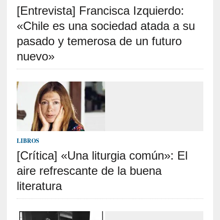
[Entrevista] Francisca Izquierdo:
S
R
«Chile es una sociedad atada a su
E
pasado y temerosa de un futuro
C
nuevo»
I
E
N
T
E
S
LIBROS
[Crítica] «Una liturgia común»: El
[
E
aire refrescante de la buena
n
literatura
t
r
e