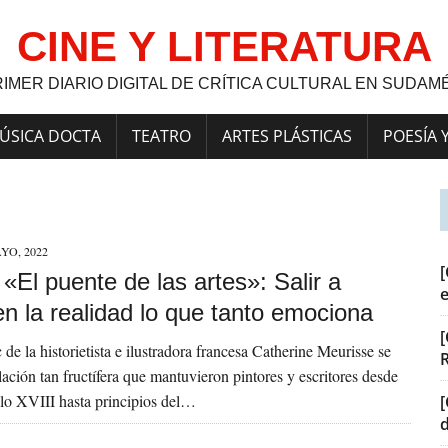
CINE Y LITERATURA
RIMER DIARIO DIGITAL DE CRÍTICA CULTURAL EN SUDAM
ÚSICA DOCTA
TEATRO
ARTES PLÁSTICAS
POESÍA 
YO, 2022
[
] «El puente de las artes»: Salir a
n la realidad lo que tanto emociona
[
de la historietista e ilustradora francesa Catherine Meurisse se
lación tan fructífera que mantuvieron pintores y escritores desde
iglo XVIII hasta principios del…
[