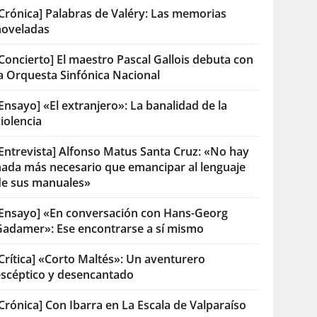
[Crónica] Palabras de Valéry: Las memorias
noveladas
Concierto] El maestro Pascal Gallois debuta con
la Orquesta Sinfónica Nacional
Ensayo] «El extranjero»: La banalidad de la
iolencia
[Entrevista] Alfonso Matus Santa Cruz: «No hay
nada más necesario que emancipar al lenguaje
de sus manuales»
[Ensayo] «En conversación con Hans-Georg
Gadamer»: Ese encontrarse a sí mismo
Crítica] «Corto Maltés»: Un aventurero
escéptico y desencantado
Crónica] Con Ibarra en La Escala de Valparaíso