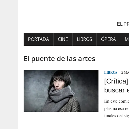
Saltar
al
contenido
EL P
PORTADA
CINE
LIBROS
ÓPERA
M
El puente de las artes
LIBROS
2 MA
[Crítica
buscar e
En este cómic 
plasma esa re
finales del s