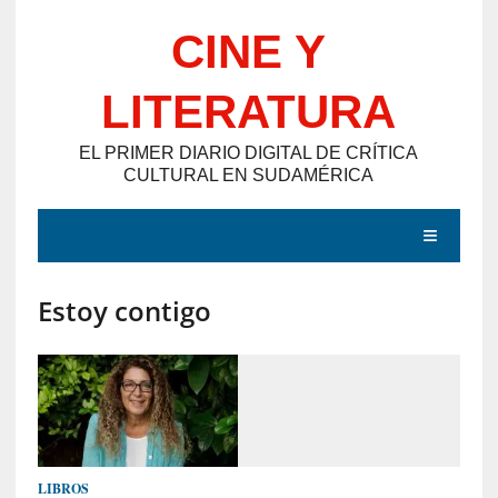
Saltar
CINE Y
al
contenido
LITERATURA
EL PRIMER DIARIO DIGITAL DE CRÍTICA
CULTURAL EN SUDAMÉRICA
MENÚ
Estoy contigo
E
N
T
R
A
D
LIBROS
A