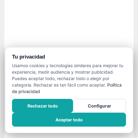
n
e
c
e
s
a
r
i
o
Tu privacidad
q
Usamos cookies y tecnologías similares para mejorar tu
u
experiencia, medir audiencia y mostrar publicidad.
e
Puedes aceptar todo, rechazar todo o elegir por
e
categoría. Rechazar es tan fácil como aceptar.
Política
m
de privacidad
a
n
Rechazar todo
Configurar
c
i
Aceptar todo
p
a
r