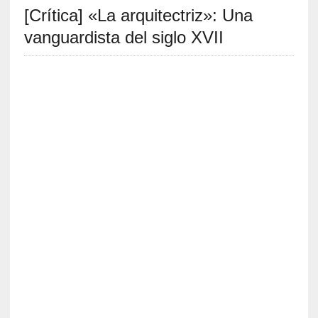
[Crítica] «La arquitectriz»: Una
S
R
vanguardista del siglo XVII
E
C
I
E
N
T
E
S
[
E
n
t
r
e