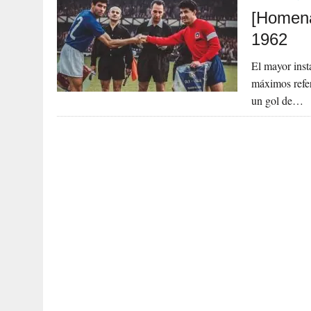
[Homena
1962
El mayor insta
máximos refer
un gol de…