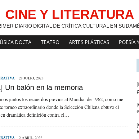
CINE Y LITERATURA
RIMER DIARIO DIGITAL DE CRÍTICA CULTURAL EN SUDAM
ÚSICA DOCTA
TEATRO
ARTES PLÁSTICAS
POESÍA 
RRATIVA
28 JULIO, 2023
[
a] Un balón en la memoria
emos juntos los recuerdos previos al Mundial de 1962, como me
[
se torneo extraordinario donde la Selección Chilena obtuvo el
, en dramática definición contra el…
[
RRATIVA
2 ABRIL, 2022