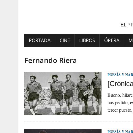
Saltar
al
contenido
EL P
PORTADA
CINE
LIBROS
ÓPERA
M
Fernando Riera
POESÍA Y NA
[Crónic
Bueno, hilar
has pedido, e
tercer puesto
POESÍA Y NA