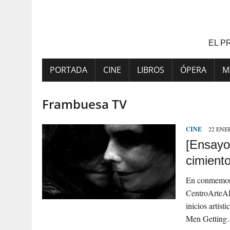
Saltar
al
contenido
EL P
PORTADA
CINE
LIBROS
ÓPERA
M
Frambuesa TV
CINE
22 ENER
[Ensayo
cimiento
En conmemora
CentroArteAla
inicios artís
Men Gettin