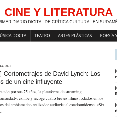
CINE Y LITERATURA
RIMER DIARIO DIGITAL DE CRÍTICA CULTURAL EN SUDAM
ÚSICA DOCTA
TEATRO
ARTES PLÁSTICAS
POESÍA 
O, 2021
[
] Cortometrajes de David Lynch: Los
s de un cine influyente
[
ción por sus 75 años, la plataforma de streaming
maeda.tv, exhibe y recoge cuatro breves filmes rodados en los
ticos del emblemático realizador audiovisual estadounidense: «Six
[
g…