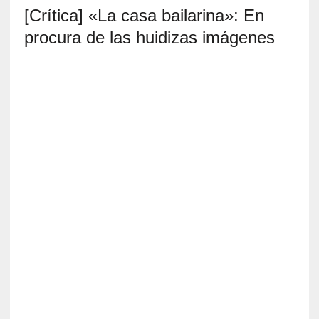
[Crítica] «La casa bailarina»: En
S
R
procura de las huidizas imágenes
E
C
I
E
N
T
E
S
[
E
n
s
a
y