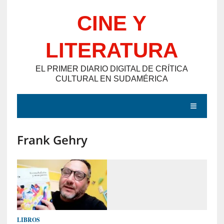
Saltar
CINE Y
al
contenido
LITERATURA
EL PRIMER DIARIO DIGITAL DE CRÍTICA
CULTURAL EN SUDAMÉRICA
MENÚ
Frank Gehry
E
N
T
R
A
D
LIBROS
A