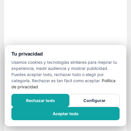
í
t
i
c
a
]
«
C
o
Tu privacidad
r
Usamos cookies y tecnologías similares para mejorar tu
t
experiencia, medir audiencia y mostrar publicidad.
o
Puedes aceptar todo, rechazar todo o elegir por
M
categoría. Rechazar es tan fácil como aceptar.
Política
a
de privacidad
l
t
Rechazar todo
Configurar
é
s
Aceptar todo
»
:
U