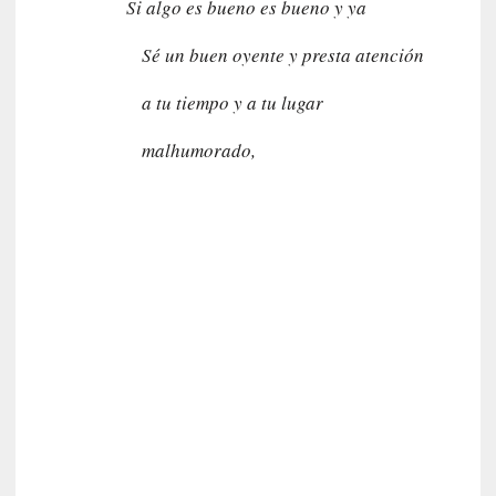
l
Si algo es bueno es bueno y ya
f
o
Sé un buen oyente y presta atención
n
s
a tu tiempo y a tu lugar
o
M
malhumorado,
a
t
u
s
S
a
n
t
a
C
r
u
z
: