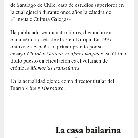
de Santiago de Chile, casa de estudios superiores en
s
la cual ejerció durante once años la cátedra de
c
«Lingua e Cultura Galegas».
é
p
Ha publicado veinticuatro libros, dieciocho en
t
Sudamérica y seis de ellos en Europa. En 1997
i
c
obtuvo en España un primer premio por su
o
ensayo
Chiloé y Galicia, confines mágicos
. Su último
y
título puesto en circulación es el volumen de
d
crónicas
Memorias transeúntes
.
e
s
En la actualidad ejerce como director titular del
e
Diario
Cine y Literatura.
n
c
a
n
t
a
d