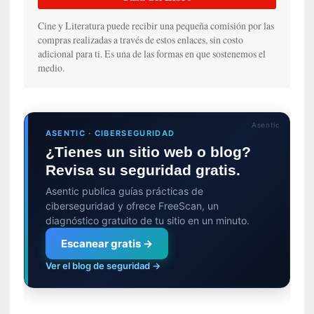
d
e
Cine y Literatura puede recibir una pequeña comisión por las
l
compras realizadas a través de estos enlaces, sin costo
a
adicional para ti. Es una de las formas en que sostenemos el
c
medio.
a
í
d
a
Asentic
ASENTIC · CIBERSEGURIDAD
»
¿Tienes un sitio web o blog?
:
Revisa su seguridad gratis.
L
a
Asentic publica guías prácticas de
m
ciberseguridad y ofrece FreeScan, un
e
diagnóstico gratuito de tu sitio en un minuto.
m
Escanear gratis →
o
r
Ver el blog de seguridad →
i
a
d