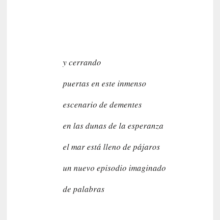
u
a
j
e
d
e
y cerrando
s
u
puertas en este inmenso
s
m
escenario de dementes
a
n
en las dunas de la esperanza
u
a
el mar está lleno de pájaros
l
e
un nuevo episodio imaginado
s
»
de palabras
[
E