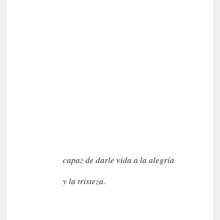
n
s
a
y
o
]
«
E
n
c
o
n
v
e
r
capaz de darle vida a la alegría
s
a
y la tristeza.
c
i
ó