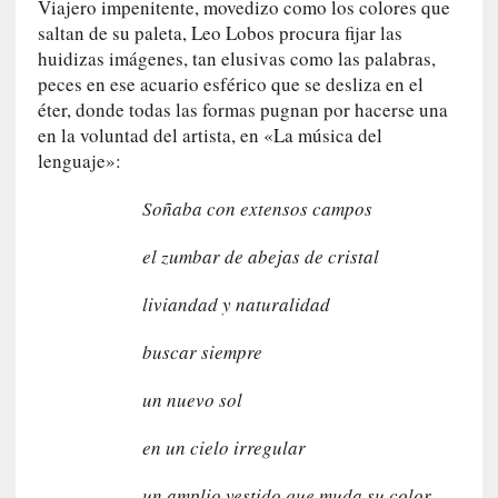
n
Viajero impenitente, movedizo como los colores que
c
saltan de su paleta, Leo Lobos procura fijar las
o
huidizas imágenes, tan elusivas como las palabras,
n
peces en ese acuario esférico que se desliza en el
H
éter, donde todas las formas pugnan por hacerse una
a
en la voluntad del artista, en «La música del
n
lenguaje»:
s
-
Soñaba con extensos campos
G
e
el zumbar de abejas de cristal
o
r
liviandad y naturalidad
g
G
buscar siempre
a
d
un nuevo sol
a
m
en un cielo irregular
e
un amplio vestido que muda su color
r