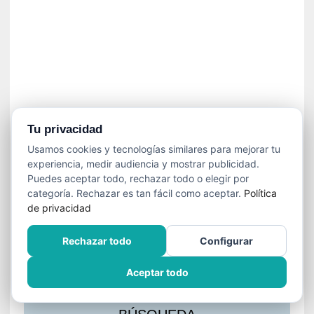
s
l
a
c
i
ó
n
a
u
Tu privacidad
d
Usamos cookies y tecnologías similares para mejorar tu
i
experiencia, medir audiencia y mostrar publicidad.
o
Puedes aceptar todo, rechazar todo o elegir por
v
categoría. Rechazar es tan fácil como aceptar.
Política
i
de privacidad
s
u
Rechazar todo
Configurar
a
l
Aceptar todo