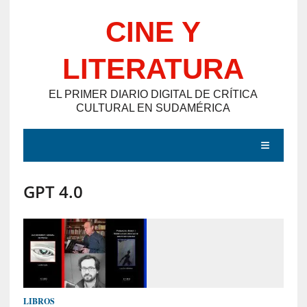
Saltar
CINE Y
al
contenido
LITERATURA
EL PRIMER DIARIO DIGITAL DE CRÍTICA
CULTURAL EN SUDAMÉRICA
MENÚ
GPT 4.0
E
N
T
R
A
D
LIBROS
A