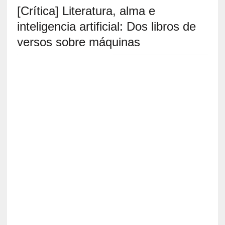
[Crítica] Literatura, alma e
S
R
inteligencia artificial: Dos libros de
E
versos sobre máquinas
C
I
E
N
T
E
S
[
C
r
í
t
i