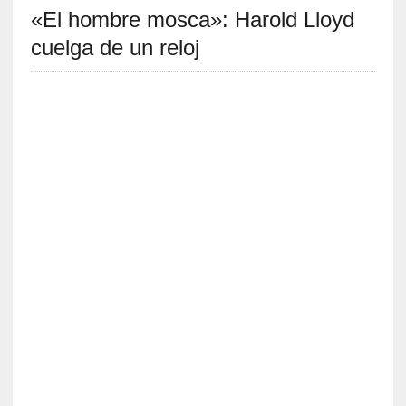
«El hombre mosca»: Harold Lloyd
S
R
cuelga de un reloj
E
C
I
E
N
T
E
S
[
C
r
í
t
i