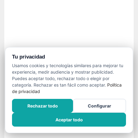
»
:
L
a
m
e
m
o
r
Tu privacidad
i
Usamos cookies y tecnologías similares para mejorar tu
a
experiencia, medir audiencia y mostrar publicidad.
d
Puedes aceptar todo, rechazar todo o elegir por
e
categoría. Rechazar es tan fácil como aceptar.
Política
l
de privacidad
o
s
Rechazar todo
Configurar
c
u
Aceptar todo
e
r
p