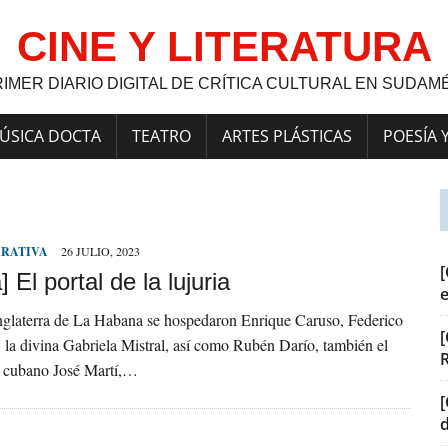
CINE Y LITERATURA
RIMER DIARIO DIGITAL DE CRÍTICA CULTURAL EN SUDAM
ÚSICA DOCTA
TEATRO
ARTES PLÁSTICAS
POESÍA 
RRATIVA
26 JULIO, 2023
[
] El portal de la lujuria
nglaterra de La Habana se hospedaron Enrique Caruso, Federico
[
 la divina Gabriela Mistral, así como Rubén Darío, también el
e cubano José Martí,…
[