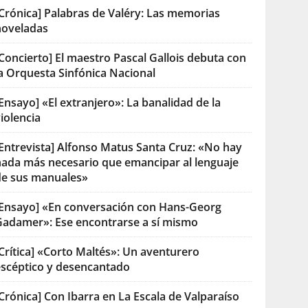
[Crónica] Palabras de Valéry: Las memorias
noveladas
Concierto] El maestro Pascal Gallois debuta con
la Orquesta Sinfónica Nacional
Ensayo] «El extranjero»: La banalidad de la
iolencia
[Entrevista] Alfonso Matus Santa Cruz: «No hay
nada más necesario que emancipar al lenguaje
de sus manuales»
[Ensayo] «En conversación con Hans-Georg
Gadamer»: Ese encontrarse a sí mismo
Crítica] «Corto Maltés»: Un aventurero
escéptico y desencantado
Crónica] Con Ibarra en La Escala de Valparaíso