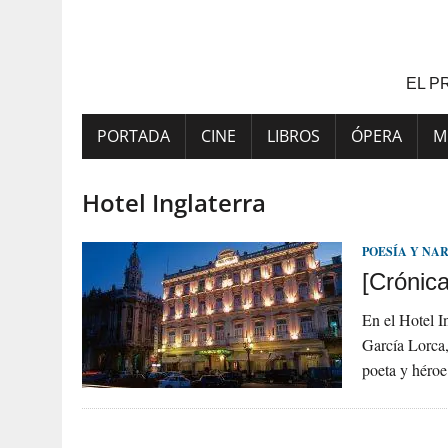
Saltar
al
contenido
EL P
PORTADA
CINE
LIBROS
ÓPERA
M
Hotel Inglaterra
POESÍA Y NA
[Crónica
En el Hotel I
García Lorca,
poeta y héro