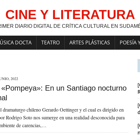
CINE Y LITERATURA
RIMER DIARIO DIGITAL DE CRÍTICA CULTURAL EN SUDAM
ÚSICA DOCTA
TEATRO
ARTES PLÁSTICAS
POESÍA 
JUNIO, 2022
[
a] «Pompeya»: En un Santiago nocturno
nal
[
l dramaturgo chileno Gerardo Oettinger y el cual es dirigido en
por Rodrigo Soto nos sumerge en una realidad desconocida para
mbiente de carencias,…