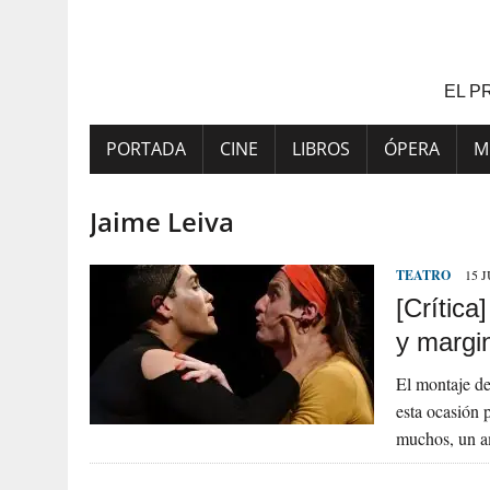
Saltar
al
contenido
EL P
PORTADA
CINE
LIBROS
ÓPERA
M
Jaime Leiva
TEATRO
15 
[Crític
y margi
El montaje de
esta ocasión 
muchos, un a