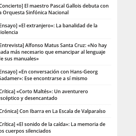
Concierto] El maestro Pascal Gallois debuta con
la Orquesta Sinfónica Nacional
Ensayo] «El extranjero»: La banalidad de la
iolencia
[Entrevista] Alfonso Matus Santa Cruz: «No hay
nada más necesario que emancipar al lenguaje
de sus manuales»
[Ensayo] «En conversación con Hans-Georg
Gadamer»: Ese encontrarse a sí mismo
Crítica] «Corto Maltés»: Un aventurero
escéptico y desencantado
Crónica] Con Ibarra en La Escala de Valparaíso
Crítica] «El sonido de la caída»: La memoria de
os cuerpos silenciados