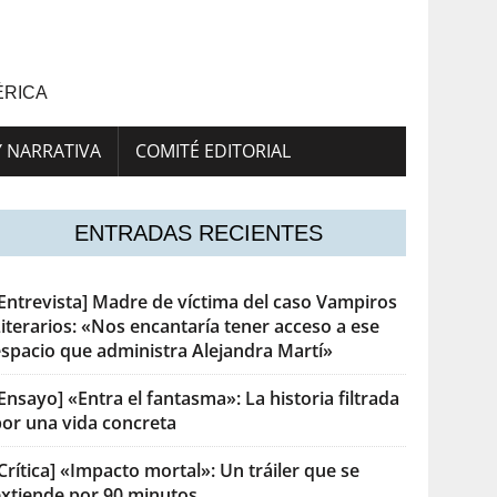
ÉRICA
Y NARRATIVA
COMITÉ EDITORIAL
ENTRADAS RECIENTES
[Entrevista] Madre de víctima del caso Vampiros
iterarios: «Nos encantaría tener acceso a ese
espacio que administra Alejandra Martí»
Ensayo] «Entra el fantasma»: La historia filtrada
por una vida concreta
Crítica] «Impacto mortal»: Un tráiler que se
extiende por 90 minutos