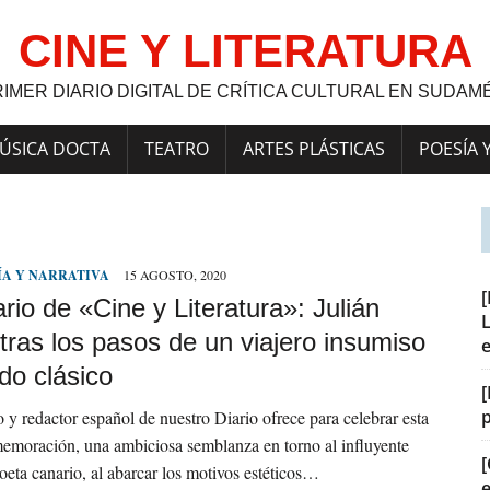
CINE Y LITERATURA
RIMER DIARIO DIGITAL DE CRÍTICA CULTURAL EN SUDAM
ÚSICA DOCTA
TEATRO
ARTES PLÁSTICAS
POESÍA 
ÍA Y NARRATIVA
15 AGOSTO, 2020
rio de «Cine y Literatura»: Julián
L
tras los pasos de un viajero insumiso
do clásico
[
 y redactor español de nuestro Diario ofrece para celebrar esta
emoración, una ambiciosa semblanza en torno al influyente
[
poeta canario, al abarcar los motivos estéticos…