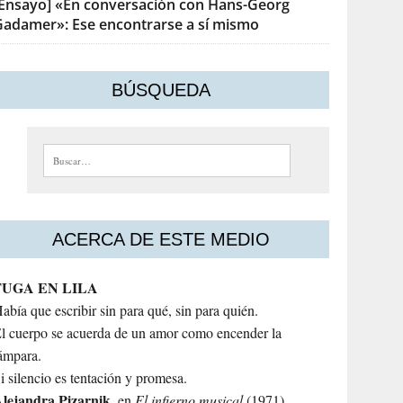
[Ensayo] «En conversación con Hans-Georg
Gadamer»: Ese encontrarse a sí mismo
BÚSQUEDA
Buscar:
ACERCA DE ESTE MEDIO
FUGA EN LILA
abía que escribir sin para qué, sin para quién.
l cuerpo se acuerda de un amor como encender la
ámpara.
i silencio es tentación y promesa.
lejandra
Pizarnik
, en
El infierno musical
(1971)