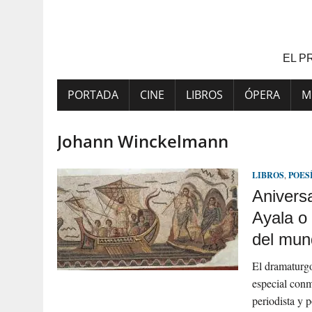
Saltar
al
contenido
EL P
PORTADA
CINE
LIBROS
ÓPERA
M
Johann Winckelmann
LIBROS
,
POES
Aniversa
Ayala o 
del mun
El dramaturgo
especial conm
periodista y 