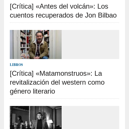
[Crítica] «Antes del volcán»: Los
S
R
cuentos recuperados de Jon Bilbao
E
C
I
E
N
T
LIBROS
E
[Crítica] «Matamonstruos»: La
S
revitalización del western como
género literario
[
C
r
í
t
i