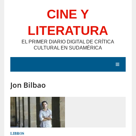
Saltar
CINE Y
al
contenido
LITERATURA
EL PRIMER DIARIO DIGITAL DE CRÍTICA
CULTURAL EN SUDAMÉRICA
MENÚ
Jon Bilbao
E
N
T
R
A
D
LIBROS
A