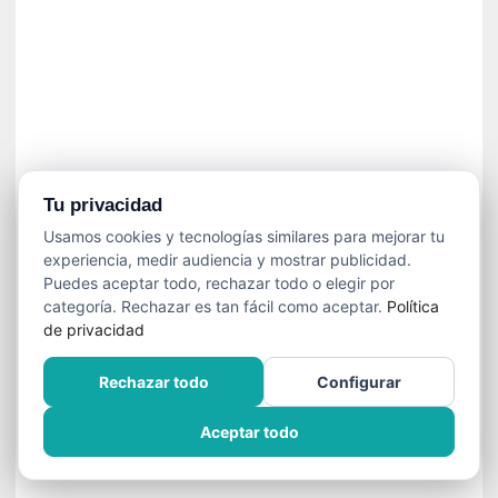
»
:
L
a
m
e
m
o
r
Tu privacidad
i
Usamos cookies y tecnologías similares para mejorar tu
a
experiencia, medir audiencia y mostrar publicidad.
d
Puedes aceptar todo, rechazar todo o elegir por
e
categoría. Rechazar es tan fácil como aceptar.
Política
l
de privacidad
o
s
Rechazar todo
Configurar
c
u
Aceptar todo
e
r
p