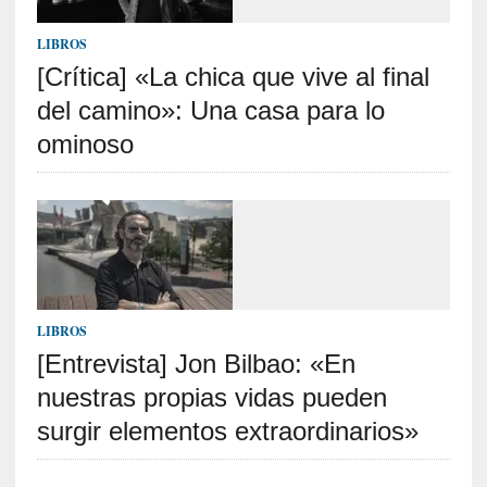
c
a
LIBROS
]
«
[Crítica] «La chica que vive al final
L
del camino»: Una casa para lo
a
ominoso
n
a
t
u
r
a
l
e
LIBROS
z
a
[Entrevista] Jon Bilbao: «En
d
nuestras propias vidas pueden
e
surgir elementos extraordinarios»
l
a
s