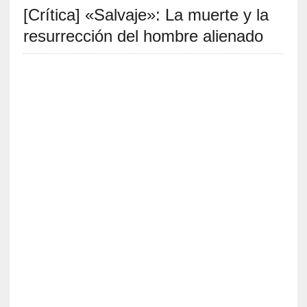
[Crítica] «Salvaje»: La muerte y la
S
R
resurrección del hombre alienado
E
C
I
E
N
T
E
S
[
C
r
í
t
i