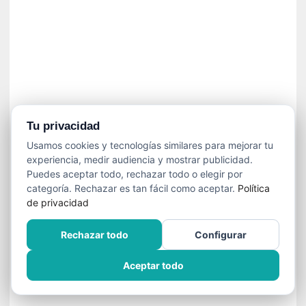
]
C
o
n
I
b
a
r
r
Tu privacidad
a
Usamos cookies y tecnologías similares para mejorar tu
e
experiencia, medir audiencia y mostrar publicidad.
n
Puedes aceptar todo, rechazar todo o elegir por
L
categoría. Rechazar es tan fácil como aceptar.
Política
a
de privacidad
E
s
Rechazar todo
Configurar
c
a
Aceptar todo
l
a
d