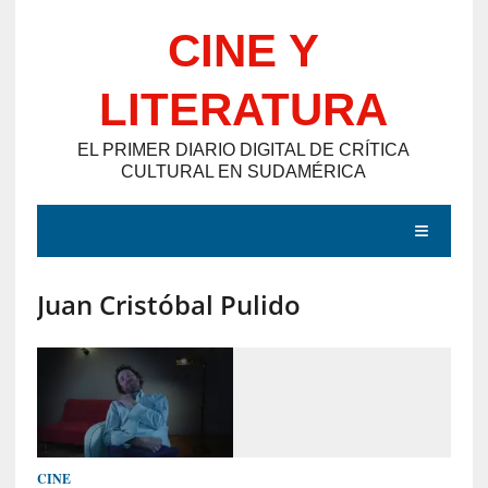
Saltar
CINE Y
al
contenido
LITERATURA
EL PRIMER DIARIO DIGITAL DE CRÍTICA
CULTURAL EN SUDAMÉRICA
MENÚ
Juan Cristóbal Pulido
E
N
T
R
A
D
CINE
A