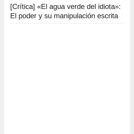
[Crítica] «El agua verde del idiota»:
S
R
El poder y su manipulación escrita
E
C
I
E
N
T
E
S
[
C
r
í
t
i