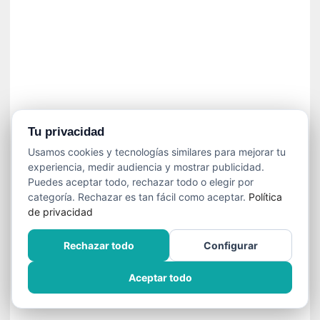
»
:
L
a
m
e
m
o
r
Tu privacidad
i
Usamos cookies y tecnologías similares para mejorar tu
a
experiencia, medir audiencia y mostrar publicidad.
d
Puedes aceptar todo, rechazar todo o elegir por
e
categoría. Rechazar es tan fácil como aceptar.
Política
l
de privacidad
o
s
Rechazar todo
Configurar
c
u
Aceptar todo
e
r
p