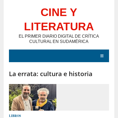
Saltar
CINE Y
al
contenido
LITERATURA
EL PRIMER DIARIO DIGITAL DE CRÍTICA
CULTURAL EN SUDAMÉRICA
MENÚ
La errata: cultura e historia
E
N
T
R
A
D
LIBROS
A