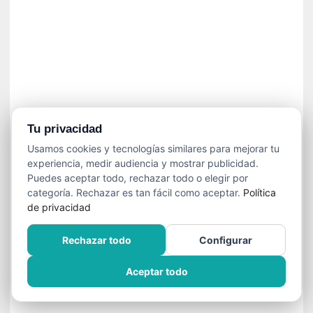
]
C
o
n
I
b
a
r
r
Tu privacidad
a
Usamos cookies y tecnologías similares para mejorar tu
e
experiencia, medir audiencia y mostrar publicidad.
n
Puedes aceptar todo, rechazar todo o elegir por
L
categoría. Rechazar es tan fácil como aceptar.
Política
a
de privacidad
E
s
Rechazar todo
Configurar
c
a
Aceptar todo
l
a
d