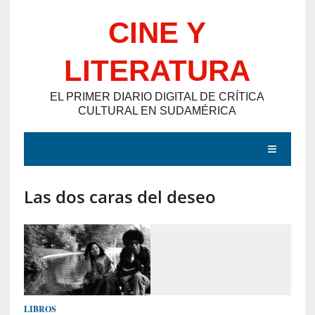
Saltar
CINE Y
al
contenido
LITERATURA
EL PRIMER DIARIO DIGITAL DE CRÍTICA
CULTURAL EN SUDAMÉRICA
MENÚ
Las dos caras del deseo
E
N
T
R
A
D
LIBROS
A