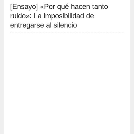
[Ensayo] «Por qué hacen tanto
S
R
ruido»: La imposibilidad de
E
entregarse al silencio
C
I
E
N
T
E
S
[
C
r
í
t
i