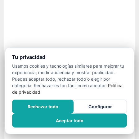
í
t
i
c
a
]
«
C
o
Tu privacidad
r
Usamos cookies y tecnologías similares para mejorar tu
t
experiencia, medir audiencia y mostrar publicidad.
o
Puedes aceptar todo, rechazar todo o elegir por
M
categoría. Rechazar es tan fácil como aceptar.
Política
a
de privacidad
l
t
Rechazar todo
Configurar
é
s
Aceptar todo
»
:
U