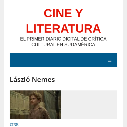
Saltar
CINE Y
al
contenido
LITERATURA
EL PRIMER DIARIO DIGITAL DE CRÍTICA
CULTURAL EN SUDAMÉRICA
MENÚ
László Nemes
E
N
T
R
A
D
CINE
A