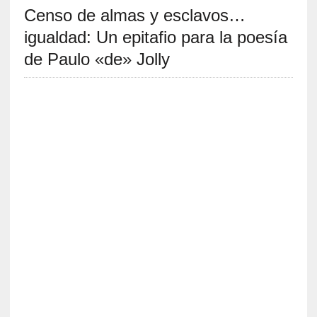
Censo de almas y esclavos…
S
R
igualdad: Un epitafio para la poesía
E
de Paulo «de» Jolly
C
I
E
N
T
E
S
[
C
r
í
t
i