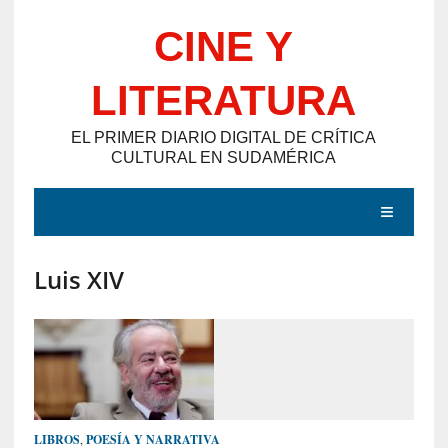
Saltar
CINE Y
al
contenido
LITERATURA
EL PRIMER DIARIO DIGITAL DE CRÍTICA
CULTURAL EN SUDAMÉRICA
MENÚ
Luis XIV
E
N
T
R
A
D
LIBROS
,
POESÍA Y NARRATIVA
A