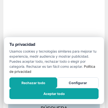
s
l
a
c
i
ó
n
a
u
Tu privacidad
d
Usamos cookies y tecnologías similares para mejorar tu
i
experiencia, medir audiencia y mostrar publicidad.
o
Puedes aceptar todo, rechazar todo o elegir por
v
categoría. Rechazar es tan fácil como aceptar.
Política
i
de privacidad
s
u
Rechazar todo
Configurar
a
l
Aceptar todo