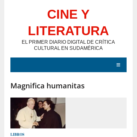
Saltar
CINE Y
al
contenido
LITERATURA
EL PRIMER DIARIO DIGITAL DE CRÍTICA
CULTURAL EN SUDAMÉRICA
MENÚ
Magnifica humanitas
E
N
T
R
A
D
LIBROS
A