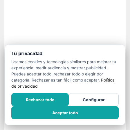
n
f
ó
n
i
c
a
N
a
Tu privacidad
c
Usamos cookies y tecnologías similares para mejorar tu
i
experiencia, medir audiencia y mostrar publicidad.
o
Puedes aceptar todo, rechazar todo o elegir por
n
categoría. Rechazar es tan fácil como aceptar.
Política
a
de privacidad
l
d
Rechazar todo
Configurar
e
C
Aceptar todo
h
i
l