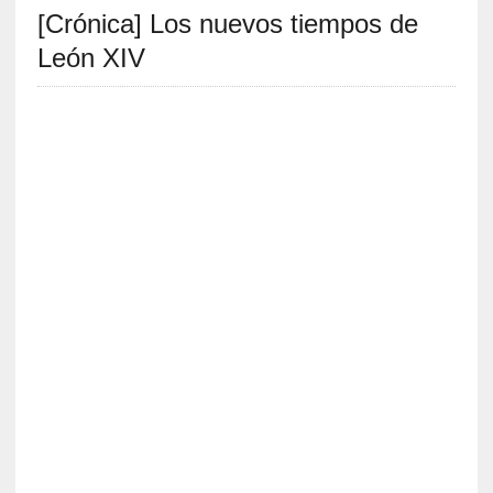
[Crónica] Los nuevos tiempos de
S
R
León XIV
E
C
I
E
N
T
E
S
[
C
r
ó
n
i