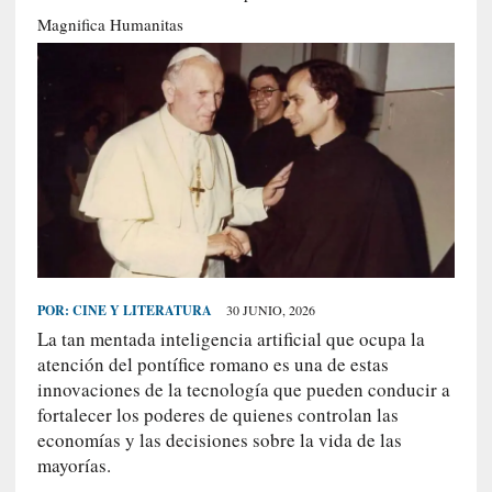
S
Magnifica Humanitas
R
E
C
I
E
N
T
E
S
POR:
CINE Y LITERATURA
30 JUNIO, 2026
La tan mentada inteligencia artificial que ocupa la
[
atención del pontífice romano es una de estas
C
innovaciones de la tecnología que pueden conducir a
r
fortalecer los poderes de quienes controlan las
í
economías y las decisiones sobre la vida de las
t
mayorías.
i