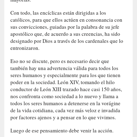
o
s
Con todo, las encíclicas están dirigidas a los
a
católicos, para que ellos actúen en consonancia con
s
sus convicciones, guiadas por la palabra de su jefe
i
apostólico que, de acuerdo a sus creencias, ha sido
n
designado por Dios a través de los cardenales que lo
v
entronizaron.
i
s
Eso no se discute, pero es necesario decir que
i
también hay una advertencia válida para todos los
b
seres humanos y especialmente para los que tienen
l
poder en la sociedad. León XIV, tomando el hilo
e
conductor de León XIII trazado hace casi 150 años,
s
nos confronta como sociedad a lo nuevo y llama a
»
todos los seres humanos a detenerse en la vorágine
:
de la vida cotidiana, cada vez más veloz e invadida
R
por factores ajenos y a pensar en lo que vivimos.
e
a
Luego de ese pensamiento debe venir la acción.
l