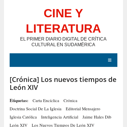
Saltar
CINE Y
al
contenido
LITERATURA
EL PRIMER DIARIO DIGITAL DE CRÍTICA
CULTURAL EN SUDAMÉRICA
MENÚ
[Crónica] Los nuevos tiempos de
E
León XIV
N
T
Etiquetas:
Carta Encíclica
Crónica
R
Doctrina Social De La Iglesia
Editorial Mensajero
A
Iglesia Católica
Inteligencia Artificial
Jaime Hales Dib
D
León XIV
Los Nuevos Tiempos De León XIV
A