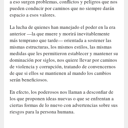
a eso surgen problemas, conflictos y peligros que nos
p
pueden conducir por caminos que no siempre darán
o
r
espacio a esos valores.
9
La lucha de quienes han manejado el poder en la era
0
m
anterior —la que muere y morirá inevitablemente
i
más temprano que tarde— orientada a sostener las
n
mismas estructuras, los mismos estilos, las mismas
u
medidas que les permitieron establecer y mantener su
t
dominación por siglos, nos quiere llevar por caminos
o
de violencia y corrupción, tratando de convencernos
s
de que si ellos se mantienen al mando los cambios
serán beneficiosos.
[
C
En efecto, los poderosos nos llaman a desconfiar de
r
los que proponen ideas nuevas o que se enfrentan a
í
ciertas formas de lo nuevo con advertencias sobre sus
t
riesgos para la persona humana.
i
c
a