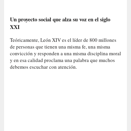
i
d
a
Un proyecto social que alza su voz en el siglo
d
XXI
e
s
q
Teóricamente, León XIV es el líder de 800 millones
u
de personas que tienen una misma fe, una misma
e
convicción y responden a una misma disciplina moral
l
y en esa calidad proclama una palabra que muchos
o
debemos escuchar con atención.
s
a
d
u
l
t
o
s
e
v