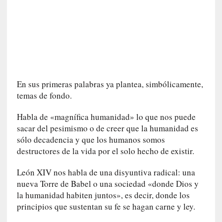
i
t
a
n
n
o
m
En sus primeras palabras ya plantea, simbólicamente,
b
temas de fondo.
r
a
Habla de «magnífica humanidad» lo que nos puede
r
sacar del pesimismo o de creer que la humanidad es
[
sólo decadencia y que los humanos somos
C
destructores de la vida por el solo hecho de existir.
r
í
León XIV nos habla de una disyuntiva radical: una
t
nueva Torre de Babel o una sociedad «donde Dios y
i
la humanidad habiten juntos», es decir, donde los
c
principios que sustentan su fe se hagan carne y ley.
a