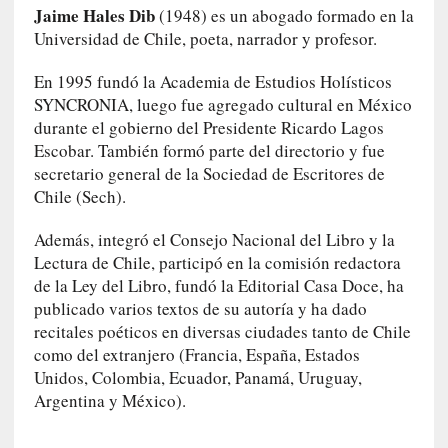
o
Jaime Hales Dib
(1948) es un abogado formado en la
P
Universidad de Chile, poeta, narrador y profesor.
a
s
En 1995 fundó la Academia de Estudios Holísticos
c
SYNCRONIA, luego fue agregado cultural en México
a
durante el gobierno del Presidente Ricardo Lagos
l
Escobar. También formó parte del directorio y fue
G
secretario general de la Sociedad de Escritores de
a
Chile (Sech).
l
l
Además, integró el Consejo Nacional del Libro y la
o
Lectura de Chile, participó en la comisión redactora
i
de la Ley del Libro, fundó la Editorial Casa Doce, ha
s
publicado varios textos de su autoría y ha dado
d
recitales poéticos en diversas ciudades tanto de Chile
e
como del extranjero (Francia, España, Estados
b
u
Unidos, Colombia, Ecuador, Panamá, Uruguay,
t
Argentina y México).
a
c