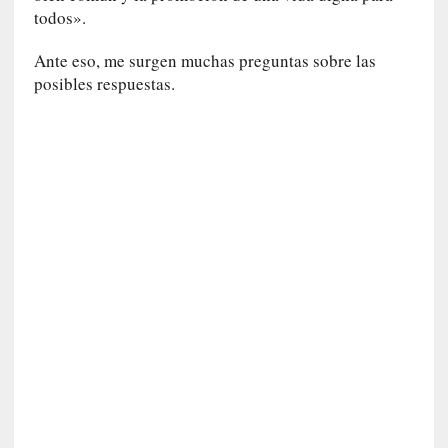
r
todos».
t
u
Ante eso, me surgen muchas preguntas sobre las
d
posibles respuestas.
e
s
y
d
e
f
e
c
t
o
s
d
e
l
a
n
a