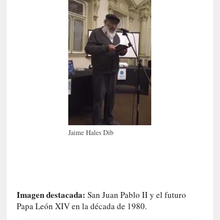
l
e
x
t
r
a
n
j
e
r
o
»
:
Jaime Hales Dib
L
a
b
a
n
Imagen destacada:
a
San Juan Pablo II y el futuro
l
Papa León XIV en la década de 1980.
i