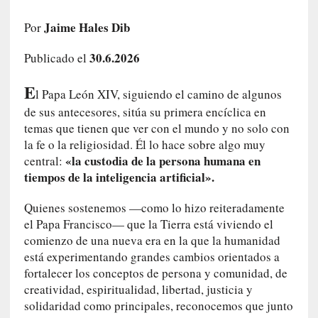
t
r
Jaime Hales Dib
Por
á
30.6.2026
i
Publicado el
l
E
e
l Papa León XIV, siguiendo el camino de algunos
r
de sus antecesores, sitúa su primera encíclica en
q
temas que tienen que ver con el mundo y no solo con
u
la fe o la religiosidad. Él lo hace sobre algo muy
e
«la custodia de la persona humana en
central:
s
tiempos de la inteligencia artificial».
e
e
Quienes sostenemos —como lo hizo reiteradamente
x
el Papa Francisco— que la Tierra está viviendo el
t
comienzo de una nueva era en la que la humanidad
i
está experimentando grandes cambios orientados a
e
fortalecer los conceptos de persona y comunidad, de
n
creatividad, espiritualidad, libertad, justicia y
d
solidaridad como principales, reconocemos que junto
e