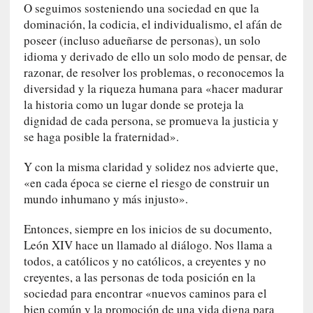
]
O seguimos sosteniendo una sociedad en que la
«
dominación, la codicia, el individualismo, el afán de
L
poseer (incluso adueñarse de personas), un solo
o
idioma y derivado de ello un solo modo de pensar, de
p
razonar, de resolver los problemas, o reconocemos la
r
diversidad y la riqueza humana para «hacer madurar
o
la historia como un lugar donde se proteja la
h
dignidad de cada persona, se promueva la justicia y
i
se haga posible la fraternidad».
b
i
Y con la misma claridad y solidez nos advierte que,
d
«en cada época se cierne el riesgo de construir un
o
mundo inhumano y más injusto».
»
:
Entonces, siempre en los inicios de su documento,
L
León XIV hace un llamado al diálogo. Nos llama a
a
todos, a católicos y no católicos, a creyentes y no
s
creyentes, a las personas de toda posición en la
v
sociedad para encontrar «nuevos caminos para el
i
bien común y la promoción de una vida digna para