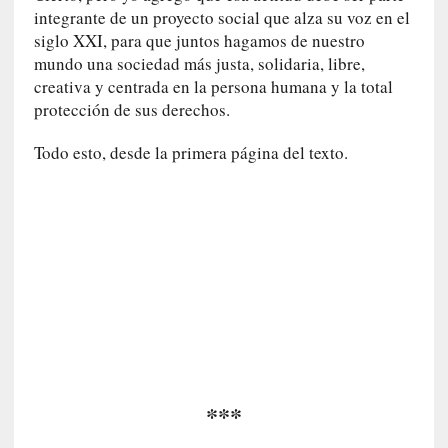
integrante de un proyecto social que alza su voz en el
[
siglo XXI, para que juntos hagamos de nuestro
C
mundo una sociedad más justa, solidaria, libre,
o
creativa y centrada en la persona humana y la total
n
protección de sus derechos.
c
i
Todo esto, desde la primera página del texto.
e
r
t
o
]
E
l
m
a
e
s
t
***
r