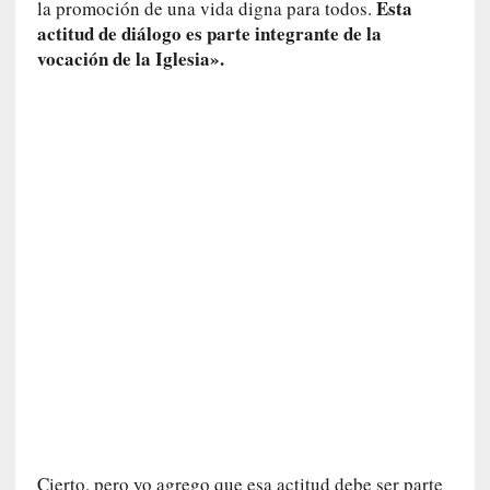
Esta
la promoción de una vida digna para todos.
L
actitud de diálogo es parte integrante de la
a
vocación de la Iglesia».
s
m
e
m
o
r
i
a
s
n
o
v
e
l
a
d
a
s
Cierto, pero yo agrego que esa actitud debe ser parte