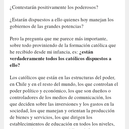
t
¿Contestarán positivamente los poderosos?
u
r
¿Estarán dispuestos a ello quienes hoy manejan los
a
gobiernos de las grandes potencias?
l
e
Pero la pregunta que me parece más importante,
z
sobre todo proviniendo de la formación católica que
a
¿están
he recibido desde mi infancia, es:
h
verdaderamente todos los católicos dispuestos a
u
ello?
m
a
Los católicos que están en las estructuras del poder,
n
en Chile y en el resto del mundo, los que controlan el
a
poder político y económico, los que son dueños o
controladores de los medios de comunicación, los
[
que deciden sobre las inversiones y los gastos en la
C
sociedad, los que manejan y orientan la producción
r
de bienes y servicios, los que dirigen los
ó
establecimientos de educación en todos los niveles,
n