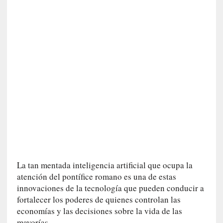
]
«
L
a
n
a
t
u
r
a
l
e
z
a
d
La tan mentada inteligencia artificial que ocupa la
e
atención del pontífice romano es una de estas
l
innovaciones de la tecnología que pueden conducir a
a
fortalecer los poderes de quienes controlan las
s
economías y las decisiones sobre la vida de las
c
mayorías.