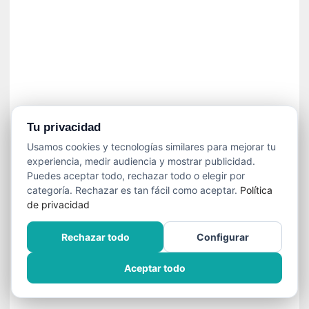
]
C
o
n
I
b
a
r
r
Tu privacidad
a
Usamos cookies y tecnologías similares para mejorar tu
e
experiencia, medir audiencia y mostrar publicidad.
n
Puedes aceptar todo, rechazar todo o elegir por
L
categoría. Rechazar es tan fácil como aceptar.
Política
a
de privacidad
E
s
Rechazar todo
Configurar
c
a
Aceptar todo
l
a
d