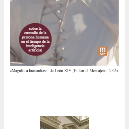
a
N
a
c
i
o
n
a
l
[
«Magnifica humanitas», de León XIV (Editorial Mensajero, 2026)
E
n
s
a
y
o
]
«
E