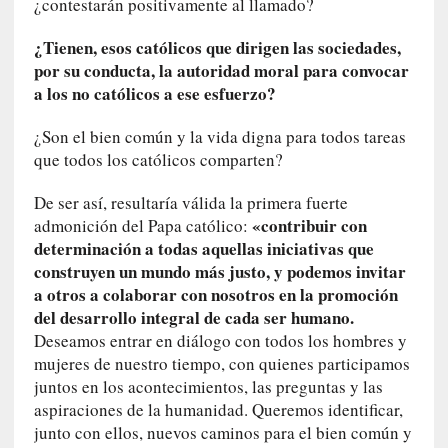
¿contestarán positivamente al llamado?
i
c
¿Tienen, esos católicos que dirigen las sociedades,
a
por su conducta, la autoridad moral para convocar
]
a los no católicos a ese esfuerzo?
P
a
¿Son el bien común y la vida digna para todos tareas
l
que todos los católicos comparten?
a
b
De ser así, resultaría válida la primera fuerte
r
«contribuir con
admonición del Papa católico:
a
determinación a todas aquellas iniciativas que
s
d
construyen un mundo más justo, y podemos invitar
e
a otros a colaborar con nosotros en la promoción
V
del desarrollo integral de cada ser humano.
a
Deseamos entrar en diálogo con todos los hombres y
l
mujeres de nuestro tiempo, con quienes participamos
é
juntos en los acontecimientos, las preguntas y las
r
aspiraciones de la humanidad. Queremos identificar,
y
junto con ellos, nuevos caminos para el bien común y
: