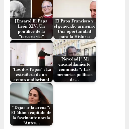
S
a
n
[Ensayo] El Papa
El Papa Francisco y
t
León XIV: Un
el genocidio armenio:
a
pontífice de la
Una oportunidad
"tercera vía"
para la Historia
C
r
u
z
[Novedad] "Mi
:
encandilamiento
«
"Los dos Papas": La
comunista": Las
extrañeza de un
memorias políticas
N
evento audiovisual
de…
o
h
a
y
n
"Dejar ir la arena":
El último capítulo de
a
la fascinante novela
d
"Antes…
a