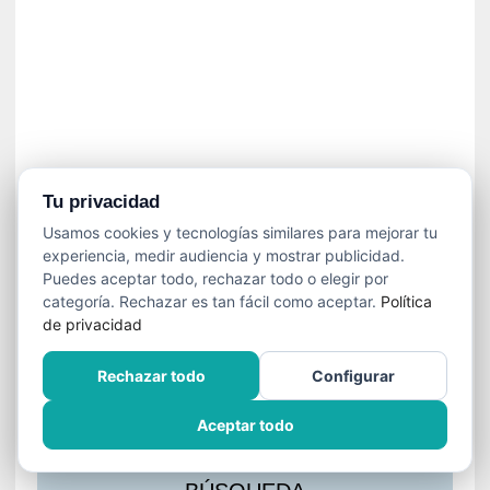
s
l
a
c
i
ó
n
a
u
Tu privacidad
d
Usamos cookies y tecnologías similares para mejorar tu
i
experiencia, medir audiencia y mostrar publicidad.
o
Puedes aceptar todo, rechazar todo o elegir por
v
categoría. Rechazar es tan fácil como aceptar.
Política
i
de privacidad
s
u
Rechazar todo
Configurar
a
l
Aceptar todo