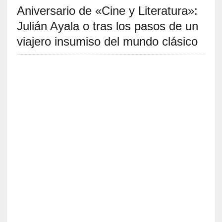
Aniversario de «Cine y Literatura»:
S
R
Julián Ayala o tras los pasos de un
E
viajero insumiso del mundo clásico
C
I
E
N
T
E
S
[
C
r
í
t
i