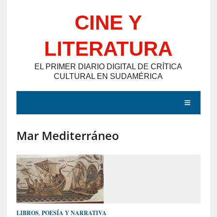
Saltar
CINE Y
al
contenido
LITERATURA
EL PRIMER DIARIO DIGITAL DE CRÍTICA
CULTURAL EN SUDAMÉRICA
MENÚ
Mar Mediterráneo
E
N
T
R
A
D
LIBROS
,
POESÍA Y NARRATIVA
A