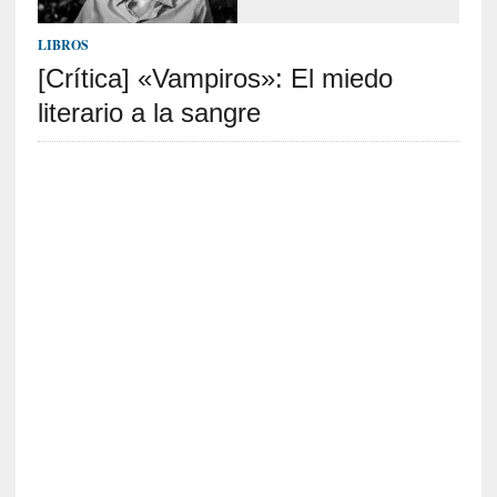
o
]
LIBROS
«
E
[Crítica] «Vampiros»: El miedo
n
literario a la sangre
t
r
a
e
l
f
a
n
t
a
s
m
a
»
:
L