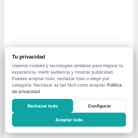
í
t
i
c
a
]
«
C
o
Tu privacidad
r
Usamos cookies y tecnologías similares para mejorar tu
t
experiencia, medir audiencia y mostrar publicidad.
o
Puedes aceptar todo, rechazar todo o elegir por
M
categoría. Rechazar es tan fácil como aceptar.
Política
a
de privacidad
l
t
Rechazar todo
Configurar
é
s
Aceptar todo
»
:
U