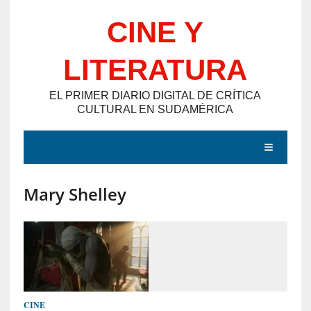
Saltar
CINE Y
al
contenido
LITERATURA
EL PRIMER DIARIO DIGITAL DE CRÍTICA
CULTURAL EN SUDAMÉRICA
MENÚ
Mary Shelley
E
N
T
R
A
D
CINE
A