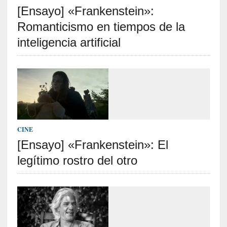
[Ensayo] «Frankenstein»:
S
R
Romanticismo en tiempos de la
E
inteligencia artificial
C
I
E
N
T
E
S
CINE
[Ensayo] «Frankenstein»: El
legítimo rostro del otro
[
E
n
s
a
y