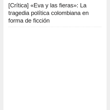
[Crítica] «Eva y las fieras»: La
S
R
tragedia política colombiana en
E
forma de ficción
C
I
E
N
T
E
S
[
E
n
t
r
e