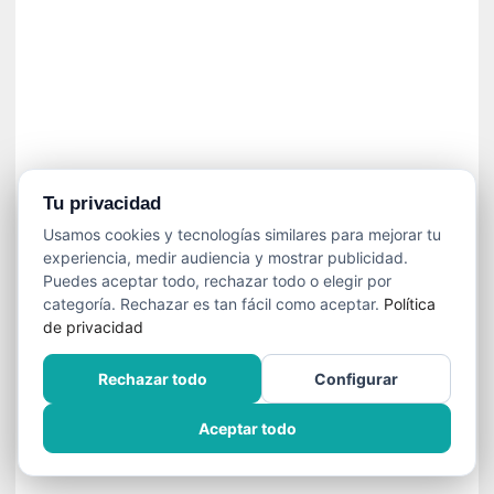
n
e
c
e
s
a
r
i
o
Tu privacidad
q
Usamos cookies y tecnologías similares para mejorar tu
u
experiencia, medir audiencia y mostrar publicidad.
e
Puedes aceptar todo, rechazar todo o elegir por
e
categoría. Rechazar es tan fácil como aceptar.
Política
m
de privacidad
a
n
Rechazar todo
Configurar
c
i
Aceptar todo
p
a
r