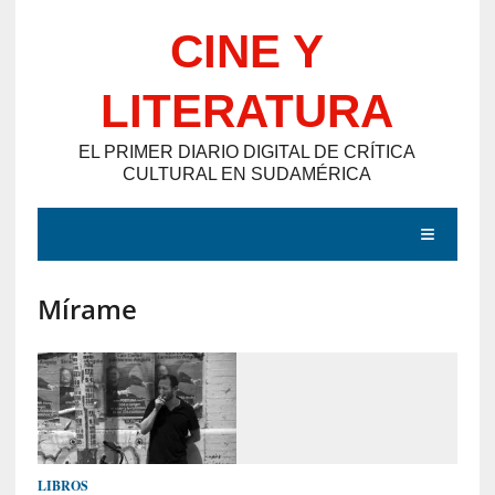
Saltar
CINE Y
al
contenido
LITERATURA
EL PRIMER DIARIO DIGITAL DE CRÍTICA
CULTURAL EN SUDAMÉRICA
MENÚ
Mírame
E
N
T
R
A
D
LIBROS
A