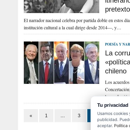
itinerar
pretexto
El narrador nacional celebra por partida doble en estos dí
institución cultural a la cual dirige desde 2014—, y…
POESÍA Y NA
La corru
«políti
chileno
Los acuerdos 
Concertación)
la aprobación
Tu privacidad
Paginación
Usamos cookies y
«
1
…
3
4
publicidad. Puede
de
aceptar.
Política