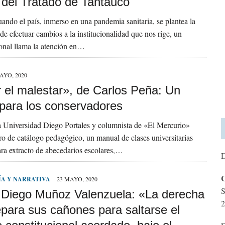
 del Tratado de Tantauco
ando el país, inmerso en una pandemia sanitaria, se plantea la
de efectuar cambios a la institucionalidad que nos rige, un
onal llama la atención en…
AYO, 2020
 el malestar», de Carlos Peña: Un
para los conservadores
la Universidad Diego Portales y columnista de «El Mercurio»
bro de catálogo pedagógico, un manual de clases universitarias
ara extracto de abecedarios escolares,…
D
C
ÍA Y NARRATIVA
23 MAYO, 2020
S
r Diego Muñoz Valenzuela: «La derecha
2
epara sus cañones para saltarse el