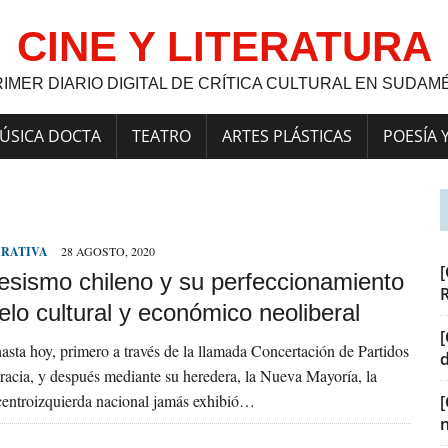
CINE Y LITERATURA
RIMER DIARIO DIGITAL DE CRÍTICA CULTURAL EN SUDAM
ÚSICA DOCTA
TEATRO
ARTES PLÁSTICAS
POESÍA 
RRATIVA
28 AGOSTO, 2020
[
resismo chileno y su perfeccionamiento
lo cultural y económico neoliberal
[
sta hoy, primero a través de la llamada Concertación de Partidos
acia, y después mediante su heredera, la Nueva Mayoría, la
entroizquierda nacional jamás exhibió…