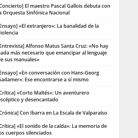
Concierto] El maestro Pascal Gallois debuta con
la Orquesta Sinfónica Nacional
Ensayo] «El extranjero»: La banalidad de la
iolencia
[Entrevista] Alfonso Matus Santa Cruz: «No hay
nada más necesario que emancipar al lenguaje
de sus manuales»
[Ensayo] «En conversación con Hans-Georg
Gadamer»: Ese encontrarse a sí mismo
Crítica] «Corto Maltés»: Un aventurero
escéptico y desencantado
Crónica] Con Ibarra en La Escala de Valparaíso
Crítica] «El sonido de la caída»: La memoria de
os cuerpos silenciados