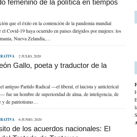
do femenino de la política en tiempos
s
ción que el éxito en la contención de la pandemia mundial
 el Covid-19 haya ocurrido en países dirigidos por mujeres: los
emania, Nueva Zelandia,…
RRATIVA
2 JULIO, 2020
ón Gallo, poeta y traductor de la
l antiguo Partido Radical —el liberal, el laicista y anticlerical
H
— fue un hombre de superioridad de alma, de inteligencia, de
E
te y de patriotismo…
l
S
RRATIVA
6 JUNIO, 2020
A
ito de los acuerdos nacionales: El