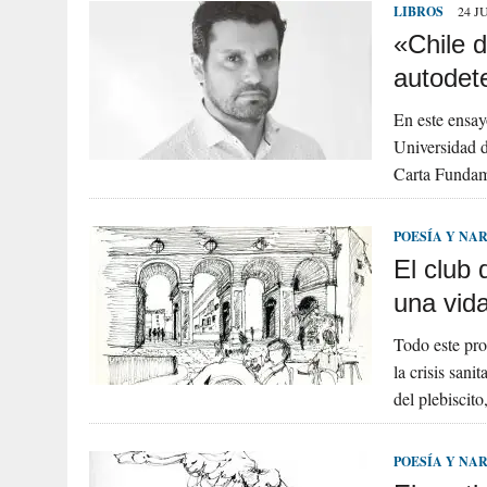
LIBROS
24 J
«Chile 
autodet
En este ensay
Universidad d
Carta Fundam
POESÍA Y NA
El club 
una vid
Todo este pro
la crisis san
del plebiscit
POESÍA Y NA