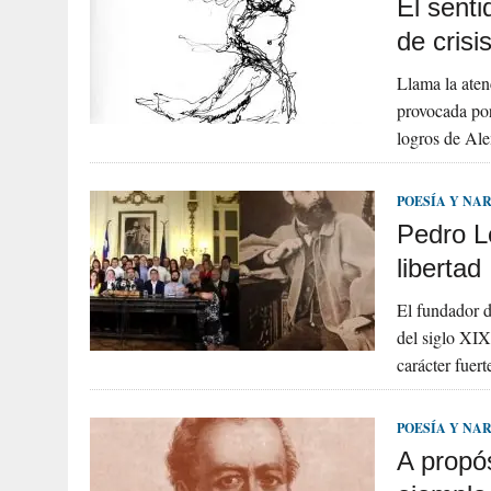
El senti
de crisi
Llama la aten
provocada por
logros de Al
POESÍA Y NA
Pedro Le
libertad
El fundador de
del siglo XIX
carácter fuer
POESÍA Y NA
A propós