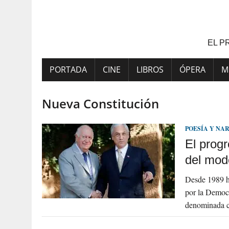
Saltar
al
contenido
EL P
PORTADA
CINE
LIBROS
ÓPERA
M
Nueva Constitución
POESÍA Y NA
El prog
del mode
Desde 1989 ha
por la Democr
denominada c