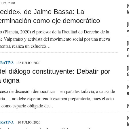
ULIO, 2020
[
decide», de Jaime Bassa: La
erminación como eje democrático
[
v
o (Planeta, 2020) el profesor de la Facultad de Derecho de la
e Valparaíso y activista del movimiento social por una nueva
ental, realiza un esfuerzo…
RRATIVA
22 JULIO, 2020
del diálogo constituyente: Debatir por
a digna
[
ceso de discusión democrática —en pañales todavía, a causa de
itaria—, no debe esperar rendir examen preparatorio, pues el acto
[
o, como espacio obligado de…
[
RRATIVA
10 JULIO, 2020
l