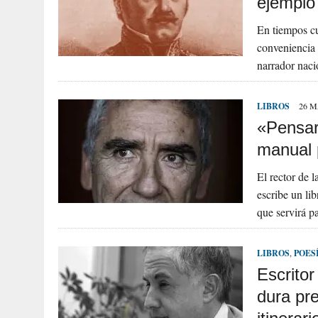
ejemplo
En tiempos cu
conveniencia 
narrador naci
LIBROS
26 M
«Pensar
manual 
El rector de 
escribe un li
que servirá p
LIBROS
,
POES
Escrito
dura pr