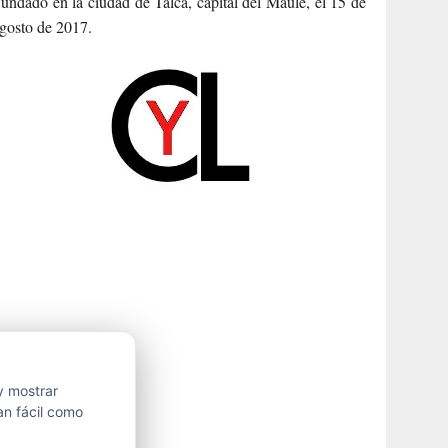
undado en la ciudad de Talca, capital del Maule, el 15 de
gosto de 2017.
y mostrar
an fácil como