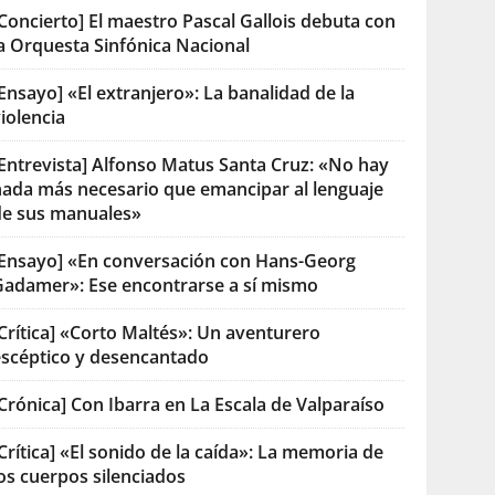
Concierto] El maestro Pascal Gallois debuta con
la Orquesta Sinfónica Nacional
Ensayo] «El extranjero»: La banalidad de la
iolencia
[Entrevista] Alfonso Matus Santa Cruz: «No hay
nada más necesario que emancipar al lenguaje
de sus manuales»
[Ensayo] «En conversación con Hans-Georg
Gadamer»: Ese encontrarse a sí mismo
Crítica] «Corto Maltés»: Un aventurero
escéptico y desencantado
Crónica] Con Ibarra en La Escala de Valparaíso
Crítica] «El sonido de la caída»: La memoria de
os cuerpos silenciados