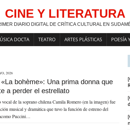
CINE Y LITERATURA
RIMER DIARIO DIGITAL DE CRÍTICA CULTURAL EN SUDAM
ÚSICA DOCTA
TEATRO
ARTES PLÁSTICAS
POESÍA 
YO, 2026
[
a] «La bohème»: Una prima donna que
te a perder el estrellato
[
 vocal de la soprano chilena Camila Romero (en la imagen) fue
lación musical y dramática que tuvo la función de estreno del
iacomo Puccini…